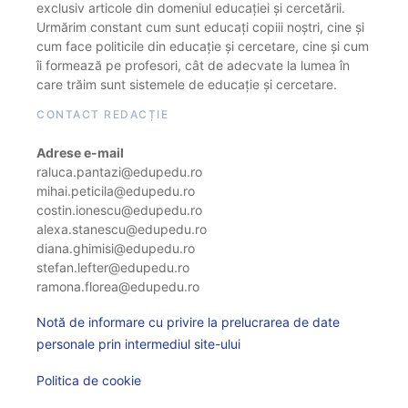
exclusiv articole din domeniul educației și cercetării.
Urmărim constant cum sunt educați copiii noștri, cine și
cum face politicile din educație și cercetare, cine și cum
îi formează pe profesori, cât de adecvate la lumea în
care trăim sunt sistemele de educație și cercetare.
CONTACT REDACȚIE
Adrese e-mail
raluca.pantazi@edupedu.ro
mihai.peticila@edupedu.ro
costin.ionescu@edupedu.ro
alexa.stanescu@edupedu.ro
diana.ghimisi@edupedu.ro
stefan.lefter@edupedu.ro
ramona.florea@edupedu.ro
Notă de informare cu privire la prelucrarea de date
personale prin intermediul site-ului
Politica de cookie