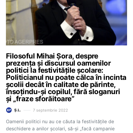
Filosoful Mihai Șora, despre
prezența și discursul oamenilor
politici la festivitățile școlare:
Politicianul nu poate călca în incinta
școlii decât în calitate de părinte,
însoțindu-și copilul, fără sloganuri
și „fraze sforăitoare”
7 septembrie 2022
Ș.L.
Oamenii politici nu au ce căuta la festivitățile de
deschidere a anilor școlari, să-și „facă campanie