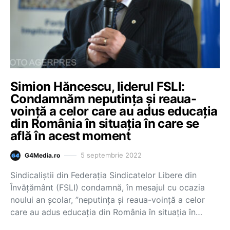
Simion Hăncescu, liderul FSLI:
Condamnăm neputința și reaua-
voinţă a celor care au adus educația
din România în situația în care se
află în acest moment
5 septembrie 2022
G4Media.ro
Sindicaliștii din Federația Sindicatelor Libere din
Învățământ (FSLI) condamnă, în mesajul cu ocazia
noului an şcolar, ”neputinţa şi reaua-voinţă a celor
care au adus educaţia din România în situaţia în…