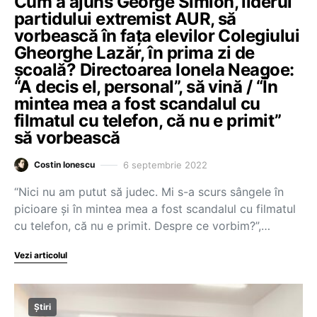
Cum a ajuns George Simion, liderul
partidului extremist AUR, să
vorbească în fața elevilor Colegiului
Gheorghe Lazăr, în prima zi de
școală? Directoarea Ionela Neagoe:
“A decis el, personal”, să vină / “În
mintea mea a fost scandalul cu
filmatul cu telefon, că nu e primit”
să vorbească
6 septembrie 2022
Costin Ionescu
“Nici nu am putut să judec. Mi s-a scurs sângele în
picioare și în mintea mea a fost scandalul cu filmatul
cu telefon, că nu e primit. Despre ce vorbim?”,…
Vezi articolul
Știri