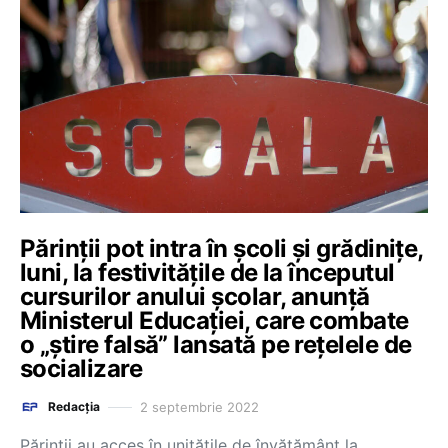
Părinții pot intra în școli și grădinițe,
luni, la festivitățile de la începutul
cursurilor anului școlar, anunță
Ministerul Educației, care combate
o „știre falsă” lansată pe rețelele de
socializare
2 septembrie 2022
Redacția
Părinții au acces în unitățile de învățământ la