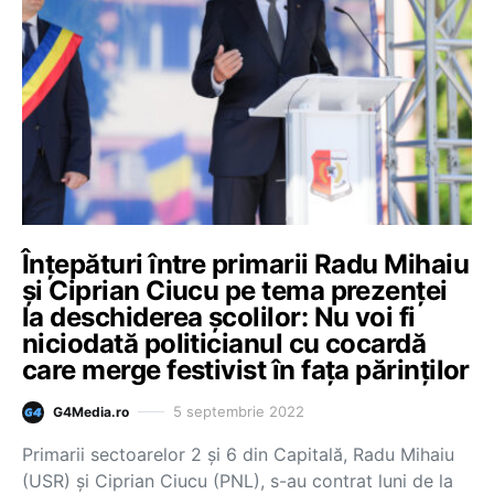
Înțepături între primarii Radu Mihaiu
și Ciprian Ciucu pe tema prezenței
la deschiderea școlilor: Nu voi fi
niciodată politicianul cu cocardă
care merge festivist în fața părinților
5 septembrie 2022
G4Media.ro
Primarii sectoarelor 2 și 6 din Capitală, Radu Mihaiu
(USR) și Ciprian Ciucu (PNL), s-au contrat luni de la