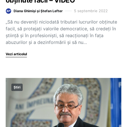
obținute facil – VIDEO
5 septembrie 2022
Diana Ghimiși și Ștefan Lefter
„Să nu deveniți niciodată tributari lucrurilor obținute
facil, să protejați valorile democratice, să credeți în
știință și în profesioniști, să reacționați în fața
abuzurilor și a dezinformării și să nu…
Vezi articolul
Știri