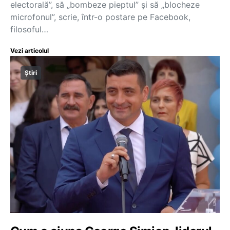
electorală”, să „bombeze pieptul” și să „blocheze
microfonul”, scrie, într-o postare pe Facebook,
filosoful…
Vezi articolul
Știri