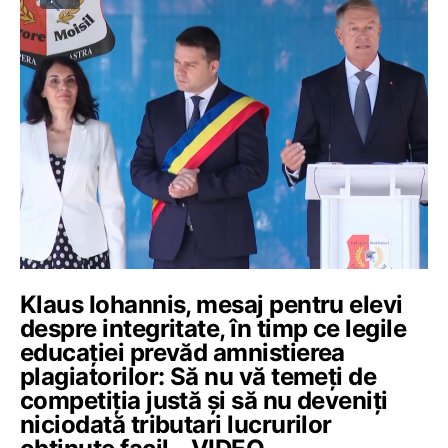
Klaus Iohannis, mesaj pentru elevi
despre integritate, în timp ce legile
educației prevăd amnistierea
plagiatorilor: Să nu vă temeți de
competiția justă și să nu deveniți
niciodată tributari lucrurilor