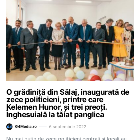
O grădiniță din Sălaj, inaugurată de
zece politicieni, printre care
Kelemen Hunor, și trei preoți.
Înghesuială la tăiat panglica
6 septembrie 2022
G4Media.ro
Nu mai puțin de zece politicieni centrali și locali au