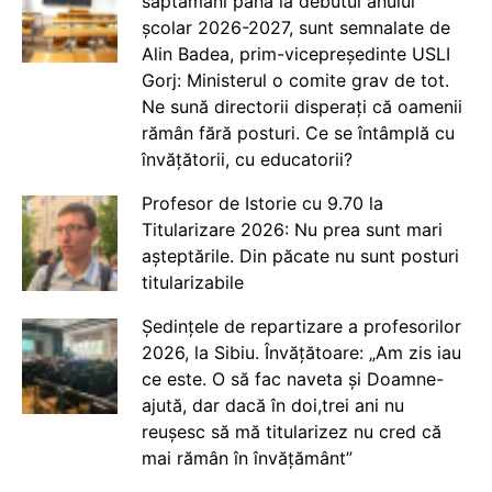
săptămâni până la debutul anului
școlar 2026-2027, sunt semnalate de
Alin Badea, prim-vicepreședinte USLI
Gorj: Ministerul o comite grav de tot.
Ne sună directorii disperați că oamenii
rămân fără posturi. Ce se întâmplă cu
învățătorii, cu educatorii?
Profesor de Istorie cu 9.70 la
Titularizare 2026: Nu prea sunt mari
așteptările. Din păcate nu sunt posturi
titularizabile
Ședințele de repartizare a profesorilor
2026, la Sibiu. Învățătoare: „Am zis iau
ce este. O să fac naveta și Doamne-
ajută, dar dacă în doi,trei ani nu
reușesc să mă titularizez nu cred că
mai rămân în învățământ”