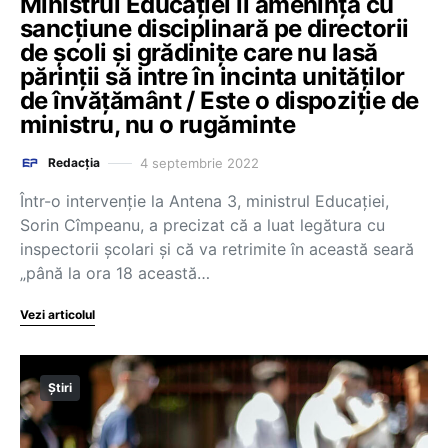
Ministrul Educației îi amenință cu
sancțiune disciplinară pe directorii
de școli și grădinițe care nu lasă
părinții să intre în incinta unităților
de învățământ / Este o dispoziție de
ministru, nu o rugăminte
4 septembrie 2022
Redacția
Într-o intervenție la Antena 3, ministrul Educației,
Sorin Cîmpeanu, a precizat că a luat legătura cu
inspectorii școlari și că va retrimite în această seară
„până la ora 18 această…
Vezi articolul
Știri