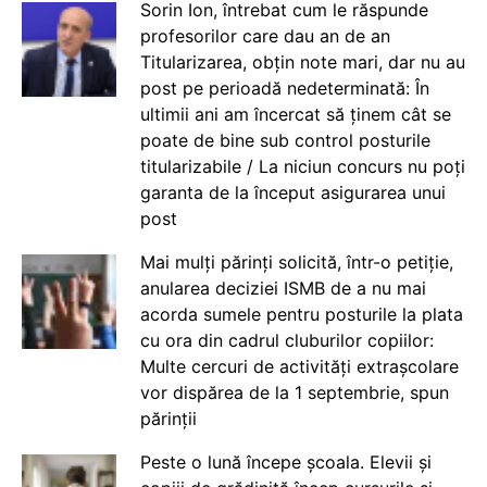
Sorin Ion, întrebat cum le răspunde
profesorilor care dau an de an
Titularizarea, obțin note mari, dar nu au
post pe perioadă nedeterminată: În
ultimii ani am încercat să ținem cât se
poate de bine sub control posturile
titularizabile / La niciun concurs nu poți
garanta de la început asigurarea unui
post
Mai mulți părinți solicită, într-o petiție,
anularea deciziei ISMB de a nu mai
acorda sumele pentru posturile la plata
cu ora din cadrul cluburilor copiilor:
Multe cercuri de activități extrașcolare
vor dispărea de la 1 septembrie, spun
părinții
Peste o lună începe școala. Elevii și