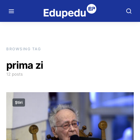
BROWSING TAG
prima zi
12 posts
Știri