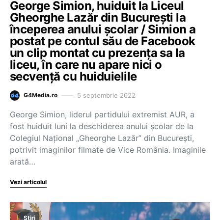
George Simion, huiduit la Liceul
Gheorghe Lazăr din București la
începerea anului școlar / Simion a
postat pe contul său de Facebook
un clip montat cu prezența sa la
liceu, în care nu apare nici o
secvență cu huiduielile
5 septembrie 2022
G4Media.ro
George Simion, liderul partidului extremist AUR, a
fost huiduit luni la deschiderea anului școlar de la
Colegiul Național „Gheorghe Lazăr” din București,
potrivit imaginilor filmate de Vice România. Imaginile
arată…
Vezi articolul
Știri