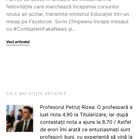
festivitățile care marchează începerea cursurilor
noului an școlar, transmite ministrul Educației într-un
mesaj pe Facebook. Sorin Cîmpeanu începe mesajul
cu #CombatemFakeNews și…
Vezi articolul
CELE MAI CITITE ARTICOLE
Profesorul Petruț Rizea: O profesoară a
luat nota 4.90 la Titularizare, iar după
contestații nota a ajuns la 8.70 / Astfel
de erori îmi arată ce entuziasmați sunt
profesorii buni, cu experiență să vină la