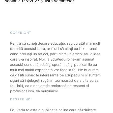
școlar 2026-2027 și lista vacanțelor
COPYRIGHT
Pentru că scrieți despre educație, sau cu atât mai mult
datorită acestui lucru, ar fi util să citați cu link, atunci
când preluați un articol, părți dintr-un articol sau o idee
care v-a inspirat. Noi, la EduPedu.ro ne-am asumat
această conduită etică și sperăm că și publicațiile cu
mult mai multă experiență vor face la fel. Ne bucurăm
că găsiți subiecte interesante pe Edupedu.ro și suntem
siguri că înțelegeți rugămintea noastră de a cita sursa
(cu link), ca o declarație reciprocă de respect și
profesionalism. Vă mulțumim!
DESPRE NOI
EduPedu.ro este o publicație online care găzduiește