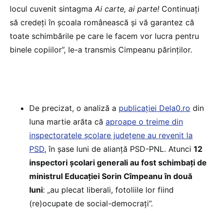
locul cuvenit sintagma
Ai carte, ai parte!
Continuați
să credeți în școala românească și vă garantez că
toate schimbările pe care le facem vor lucra pentru
binele copiilor”, le-a transmis Cimpeanu părinților.
De precizat, o analiză a
publicației Dela0.ro
din
luna martie arăta că
aproape o treime din
inspectoratele școlare județene au revenit la
PSD
, în șase luni de alianță PSD-PNL. Atunci
12
inspectori școlari generali au fost schimbați de
ministrul Educației Sorin Cîmpeanu în două
luni
: „au plecat liberali, fotoliile lor fiind
(re)ocupate de social-democrați”.