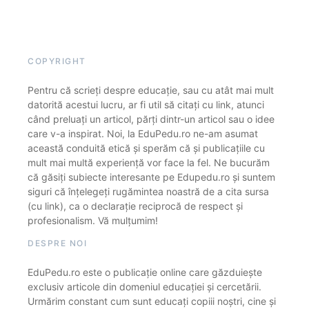
COPYRIGHT
Pentru că scrieți despre educație, sau cu atât mai mult
datorită acestui lucru, ar fi util să citați cu link, atunci
când preluați un articol, părți dintr-un articol sau o idee
care v-a inspirat. Noi, la EduPedu.ro ne-am asumat
această conduită etică și sperăm că și publicațiile cu
mult mai multă experiență vor face la fel. Ne bucurăm
că găsiți subiecte interesante pe Edupedu.ro și suntem
siguri că înțelegeți rugămintea noastră de a cita sursa
(cu link), ca o declarație reciprocă de respect și
profesionalism. Vă mulțumim!
DESPRE NOI
EduPedu.ro este o publicație online care găzduiește
exclusiv articole din domeniul educației și cercetării.
Urmărim constant cum sunt educați copiii noștri, cine și