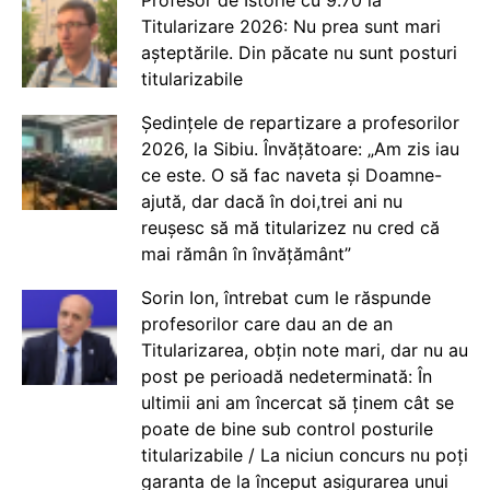
Profesor de Istorie cu 9.70 la
Titularizare 2026: Nu prea sunt mari
așteptările. Din păcate nu sunt posturi
titularizabile
Ședințele de repartizare a profesorilor
2026, la Sibiu. Învățătoare: „Am zis iau
ce este. O să fac naveta și Doamne-
ajută, dar dacă în doi,trei ani nu
reușesc să mă titularizez nu cred că
mai rămân în învățământ”
Sorin Ion, întrebat cum le răspunde
profesorilor care dau an de an
Titularizarea, obțin note mari, dar nu au
post pe perioadă nedeterminată: În
ultimii ani am încercat să ținem cât se
poate de bine sub control posturile
titularizabile / La niciun concurs nu poți
garanta de la început asigurarea unui