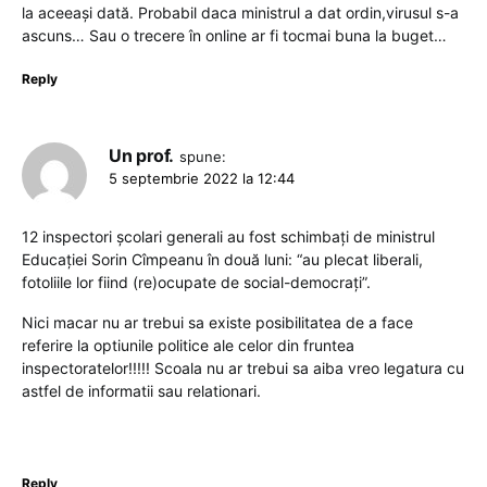
la aceeași dată. Probabil daca ministrul a dat ordin,virusul s-a
ascuns… Sau o trecere în online ar fi tocmai buna la buget…
Reply
Un prof.
spune:
5 septembrie 2022 la 12:44
12 inspectori școlari generali au fost schimbați de ministrul
Educației Sorin Cîmpeanu în două luni: “au plecat liberali,
fotoliile lor fiind (re)ocupate de social-democrați”.
Nici macar nu ar trebui sa existe posibilitatea de a face
referire la optiunile politice ale celor din fruntea
inspectoratelor!!!!! Scoala nu ar trebui sa aiba vreo legatura cu
astfel de informatii sau relationari.
Reply