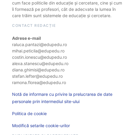
cum face politicile din educație și cercetare, cine și cum
îi formează pe profesori, cât de adecvate la lumea în
care trăim sunt sistemele de educație și cercetare.
CONTACT REDACȚIE
Adrese e-mail
raluca.pantazi@edupedu.ro
mihai.peticila@edupedu.ro
costin.ionescu@edupedu.ro
alexa.stanescu@edupedu.ro
diana.ghimisi@edupedu.ro
stefan.lefter@edupedu.ro
ramona.florea@edupedu.ro
Notă de informare cu privire la prelucrarea de date
personale prin intermediul site-ului
Politica de cookie
Modifică setarile cookie-urilor