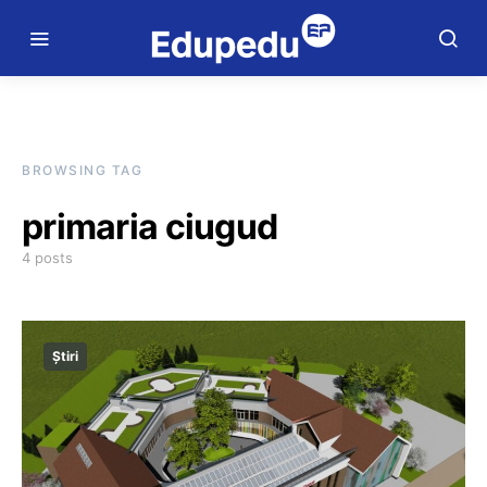
BROWSING TAG
primaria ciugud
4 posts
Știri