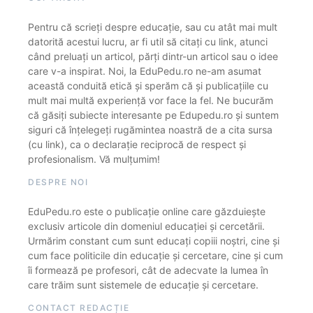
Pentru că scrieți despre educație, sau cu atât mai mult
datorită acestui lucru, ar fi util să citați cu link, atunci
când preluați un articol, părți dintr-un articol sau o idee
care v-a inspirat. Noi, la EduPedu.ro ne-am asumat
această conduită etică și sperăm că și publicațiile cu
mult mai multă experiență vor face la fel. Ne bucurăm
că găsiți subiecte interesante pe Edupedu.ro și suntem
siguri că înțelegeți rugămintea noastră de a cita sursa
(cu link), ca o declarație reciprocă de respect și
profesionalism. Vă mulțumim!
DESPRE NOI
EduPedu.ro este o publicație online care găzduiește
exclusiv articole din domeniul educației și cercetării.
Urmărim constant cum sunt educați copiii noștri, cine și
cum face politicile din educație și cercetare, cine și cum
îi formează pe profesori, cât de adecvate la lumea în
care trăim sunt sistemele de educație și cercetare.
CONTACT REDACȚIE