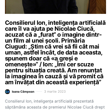
Consilierul Ion, inteligența artificială
care îl va ajuta pe Nicolae Ciucă,
acuzat că a „furat“ o imagine dintr-
un film al unei școli. Primăria
Ciugud: „Știm că vrei să fii cât mai
uman, astfel încât, de data aceasta,
spunem doar că «a greși e
omenește»“ / Ion: „Îmi cer scuze
pentru situația creată. Am renunțat
la imaginea în cauză și vă promit că
am învățat din această experiență”
3 martie 2023
Ioana Câmpean
Consilierul Ion, inteligența artificială prezentată
săptămâna aceasta de premierul Nicolae Ciucă drept