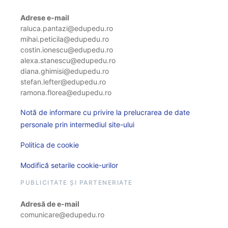
Adrese e-mail
raluca.pantazi@edupedu.ro
mihai.peticila@edupedu.ro
costin.ionescu@edupedu.ro
alexa.stanescu@edupedu.ro
diana.ghimisi@edupedu.ro
stefan.lefter@edupedu.ro
ramona.florea@edupedu.ro
Notă de informare cu privire la prelucrarea de date
personale prin intermediul site-ului
Politica de cookie
Modifică setarile cookie-urilor
PUBLICITATE ȘI PARTENERIATE
Adresă de e-mail
comunicare@edupedu.ro