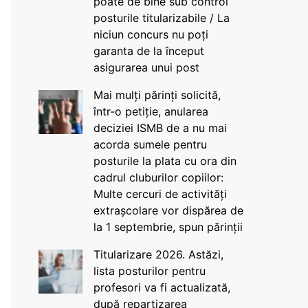
poate de bine sub control
posturile titularizabile / La
niciun concurs nu poți
garanta de la început
asigurarea unui post
Mai mulți părinți solicită,
într-o petiție, anularea
deciziei ISMB de a nu mai
acorda sumele pentru
posturile la plata cu ora din
cadrul cluburilor copiilor:
Multe cercuri de activități
extrașcolare vor dispărea de
la 1 septembrie, spun părinții
Titularizare 2026. Astăzi,
lista posturilor pentru
profesori va fi actualizată,
după repartizarea