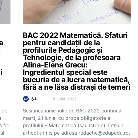
BAC 2022 Matematică. Sfaturi
a
pentru candidații de la
l
profilurile Pedagogic și
Tehnologic, de la profesoara
Alina-Elena Grecu:
i
Ingredientul special este
bucuria de a lucra matematică,
fără a ne lăsa distrași de temeri
18 iunie 2022
Ș.L.
s de
Sesiunea iunie-iulie de BAC 2022 continuă
e
marți, 21 iunie, cu proba obligatorie a
 fie
profilului – Matematică (sau Istorie). Într-un
ul
articol trimis pe adresa redactie@edupedu.ro,