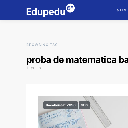
ȘTIRI
BROWSING TAG
proba de matematica b
11 posts
Bacalaureat 2026
Știri