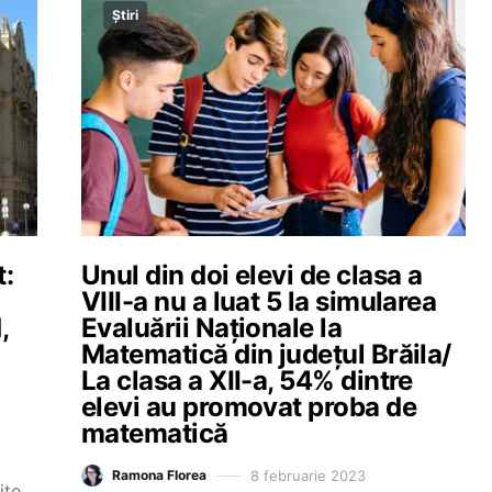
Știri
t:
Unul din doi elevi de clasa a
VIII-a nu a luat 5 la simularea
,
Evaluării Naționale la
Matematică din județul Brăila/
La clasa a XII-a, 54% dintre
elevi au promovat proba de
matematică
8 februarie 2023
Ramona Florea
ite