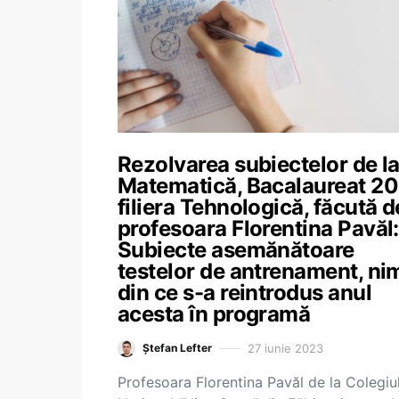
Rezolvarea subiectelor de l
Matematică, Bacalaureat 20
filiera Tehnologică, făcută d
profesoara Florentina Pavăl:
Subiecte asemănătoare
testelor de antrenament, ni
din ce s-a reintrodus anul
acesta în programă
27 iunie 2023
Ștefan Lefter
Profesoara Florentina Pavăl de la Colegiu