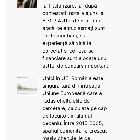
la Titularizare, iar după
contestații nota a ajuns la
8.70 / Astfel de erori îmi
arată ce entuziasmați sunt
profesorii buni, cu
experiență să vină la
corectat și ce resurse
financiare sunt alocate unui
astfel de concurs important
Unici în UE: România este
singura țară din întreaga
Uniune Europeană care a
redus cheltuielile de
cercetare, calculate pe cap
de locuitor, în ultimul
deceniu. Între 2015-2025,
spațiul comunitar a crescut
masiv cheltuielile de