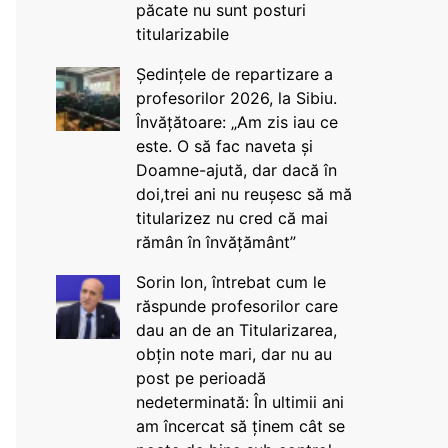
păcate nu sunt posturi
titularizabile
Ședințele de repartizare a
profesorilor 2026, la Sibiu.
Învățătoare: „Am zis iau ce
este. O să fac naveta și
Doamne-ajută, dar dacă în
doi,trei ani nu reușesc să mă
titularizez nu cred că mai
rămân în învățământ”
Sorin Ion, întrebat cum le
răspunde profesorilor care
dau an de an Titularizarea,
obțin note mari, dar nu au
post pe perioadă
nedeterminată: În ultimii ani
am încercat să ținem cât se