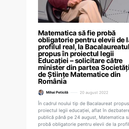
Matematica să fie probă
obligatorie pentru elevii de l
profilul real, la Bacalaureatu
propus în proiectul legii
Educației – solicitare către
minister din partea Societăți
de Științe Matematice din
România
20 august 2022
Mihai Peticilă
În cadrul noului tip de Bacalaureat propu
proiectul legii educației, aflat în dezbater
publică până pe 24 august, Matematica să
probă obligatorie pentru elevii de la profil