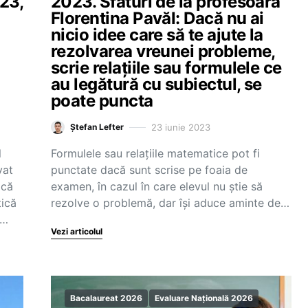
23,
2023. Sfaturi de la profesoara
Florentina Pavăl: Dacă nu ai
nicio idee care să te ajute la
rezolvarea vreunei probleme,
scrie relațiile sau formulele ce
au legătură cu subiectul, se
poate puncta
23 iunie 2023
Ștefan Lefter
l
Formulele sau relațiile matematice pot fi
vat
punctate dacă sunt scrise pe foaia de
ică
examen, în cazul în care elevul nu știe să
tică
rezolve o problemă, dar își aduce aminte de…
e…
Vezi articolul
Bacalaureat 2026
Evaluare Națională 2026