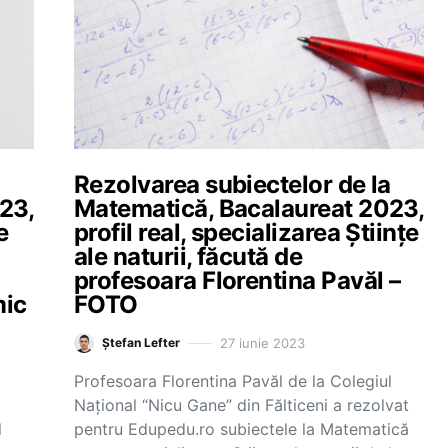
a
Rezolvarea subiectelor de la
23,
Matematică, Bacalaureat 2023,
e
profil real, specializarea Științe
ale naturii, făcută de
profesoara Florentina Pavăl –
mic
FOTO
27 iunie 2023
Ștefan Lefter
Profesoara Florentina Pavăl de la Colegiul
Național “Nicu Gane” din Fălticeni a rezolvat
l
pentru Edupedu.ro subiectele la Matematică