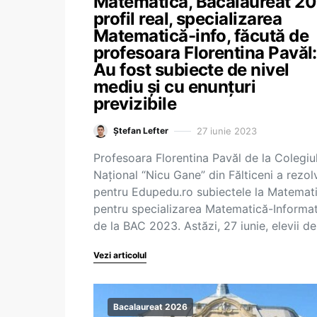
Matematică, Bacalaureat 20
profil real, specializarea
Matematică-info, făcută de
profesoara Florentina Pavăl:
Au fost subiecte de nivel
mediu și cu enunțuri
previzibile
27 iunie 2023
Ștefan Lefter
Profesoara Florentina Pavăl de la Colegiu
Național “Nicu Gane” din Fălticeni a rezol
pentru Edupedu.ro subiectele la Matemat
pentru specializarea Matematică-Informa
de la BAC 2023. Astăzi, 27 iunie, elevii d
Vezi articolul
Bacalaureat 2026