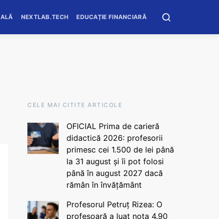
OALĂ
NEXTLAB.TECH
EDUCAȚIE FINANCIARĂ
CELE MAI CITITE ARTICOLE
OFICIAL Prima de carieră
didactică 2026: profesorii
primesc cei 1.500 de lei până
la 31 august și îi pot folosi
până în august 2027 dacă
rămân în învățământ
Profesorul Petruț Rizea: O
profesoară a luat nota 4.90