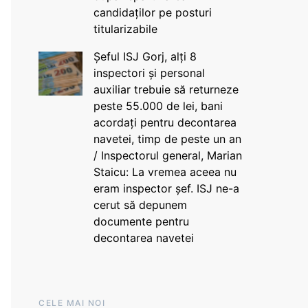
candidaților pe posturi
titularizabile
Șeful ISJ Gorj, alți 8
inspectori și personal
auxiliar trebuie să returneze
peste 55.000 de lei, bani
acordați pentru decontarea
navetei, timp de peste un an
/ Inspectorul general, Marian
Staicu: La vremea aceea nu
eram inspector șef. ISJ ne-a
cerut să depunem
documente pentru
decontarea navetei
CELE MAI NOI