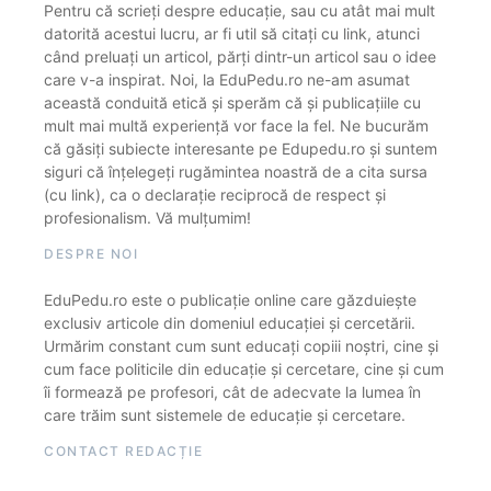
Pentru că scrieți despre educație, sau cu atât mai mult
datorită acestui lucru, ar fi util să citați cu link, atunci
când preluați un articol, părți dintr-un articol sau o idee
care v-a inspirat. Noi, la EduPedu.ro ne-am asumat
această conduită etică și sperăm că și publicațiile cu
mult mai multă experiență vor face la fel. Ne bucurăm
că găsiți subiecte interesante pe Edupedu.ro și suntem
siguri că înțelegeți rugămintea noastră de a cita sursa
(cu link), ca o declarație reciprocă de respect și
profesionalism. Vă mulțumim!
DESPRE NOI
EduPedu.ro este o publicație online care găzduiește
exclusiv articole din domeniul educației și cercetării.
Urmărim constant cum sunt educați copiii noștri, cine și
cum face politicile din educație și cercetare, cine și cum
îi formează pe profesori, cât de adecvate la lumea în
care trăim sunt sistemele de educație și cercetare.
CONTACT REDACȚIE