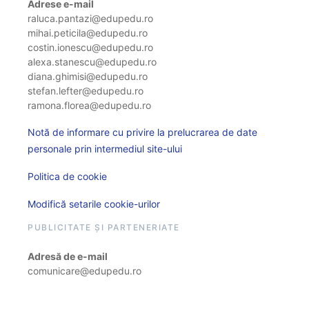
Adrese e-mail
raluca.pantazi@edupedu.ro
mihai.peticila@edupedu.ro
costin.ionescu@edupedu.ro
alexa.stanescu@edupedu.ro
diana.ghimisi@edupedu.ro
stefan.lefter@edupedu.ro
ramona.florea@edupedu.ro
Notă de informare cu privire la prelucrarea de date
personale prin intermediul site-ului
Politica de cookie
Modifică setarile cookie-urilor
PUBLICITATE ȘI PARTENERIATE
Adresă de e-mail
comunicare@edupedu.ro