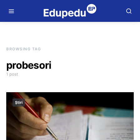
BROWSING TAG
probesori
1 post
Știri