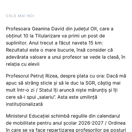
CELE MAI NOI
Profesoara Geanina David din județul Olt, care a
obținut 10 la Titularizare va primi un post de
suplinitor. Anul trecut a făcut naveta 15 km:
Rezultatul este o mare bucurie, însă consider că
adevărata valoare a unui profesor se vede la clasă, în
relația cu elevii
Profesorul Petruț Rizea, despre plata cu ora: Dacă mă
apuc să strâng sticle și să le duc la SGR, câștig mai
mult într-o zi / Statul îți aruncă niște mărunțiș și îți
cere să-i spui „salariu”. Asta este umilință
instituționalizată
Ministerul Educației schimbă regulile din calendarul
de mobilitate pentru anul școlar 2026-2027 / Ordinea
în care se va face repartizarea profesorilor pe posturi