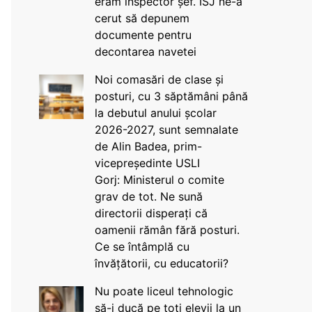
eram inspector șef. ISJ ne-a
cerut să depunem
documente pentru
decontarea navetei
Noi comasări de clase și
posturi, cu 3 săptămâni până
la debutul anului școlar
2026-2027, sunt semnalate
de Alin Badea, prim-
vicepreședinte USLI
Gorj: Ministerul o comite
grav de tot. Ne sună
directorii disperați că
oamenii rămân fără posturi.
Ce se întâmplă cu
învățătorii, cu educatorii?
Nu poate liceul tehnologic
să-i ducă pe toți elevii la un