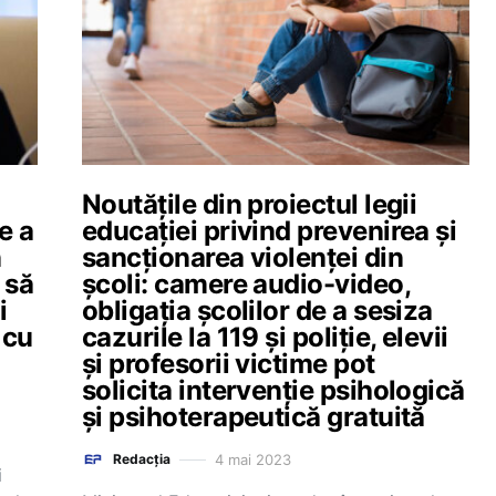
Noutățile din proiectul legii
e a
educației privind prevenirea și
n
sancționarea violenței din
 să
școli: camere audio-video,
i
obligația școlilor de a sesiza
 cu
cazurile la 119 și poliție, elevii
și profesorii victime pot
solicita intervenție psihologică
și psihoterapeutică gratuită
4 mai 2023
Redacția
i