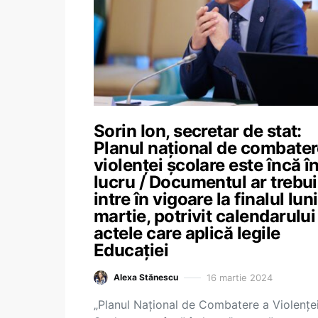
Sorin Ion, secretar de stat:
Planul național de combater
violenței școlare este încă î
lucru / Documentul ar trebui
intre în vigoare la finalul luni
martie, potrivit calendarului
actele care aplică legile
Educației
16 martie 2024
Alexa Stănescu
„Planul Național de Combatere a Violențe