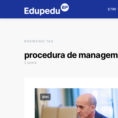
ȘTIRI
BROWSING TAG
procedura de managemen
2 posts
Știri