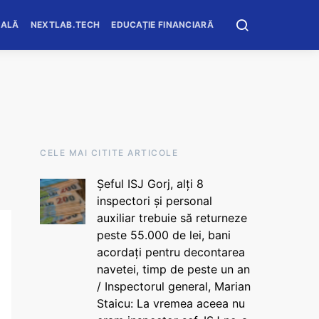
OALĂ
NEXTLAB.TECH
EDUCAȚIE FINANCIARĂ
CELE MAI CITITE ARTICOLE
Șeful ISJ Gorj, alți 8
inspectori și personal
auxiliar trebuie să returneze
peste 55.000 de lei, bani
acordați pentru decontarea
navetei, timp de peste un an
/ Inspectorul general, Marian
Staicu: La vremea aceea nu