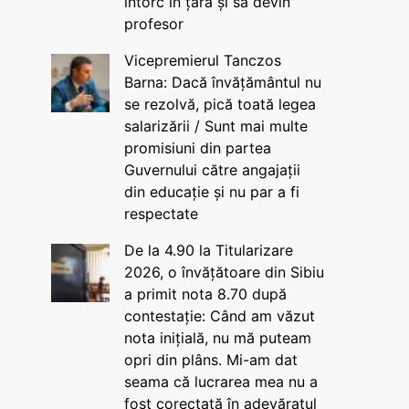
întorc în țară și să devin
profesor
Vicepremierul Tanczos
Barna: Dacă învățământul nu
se rezolvă, pică toată legea
salarizării / Sunt mai multe
promisiuni din partea
Guvernului către angajații
din educație și nu par a fi
respectate
De la 4.90 la Titularizare
2026, o învățătoare din Sibiu
a primit nota 8.70 după
contestație: Când am văzut
nota inițială, nu mă puteam
opri din plâns. Mi-am dat
seama că lucrarea mea nu a
fost corectată în adevăratul