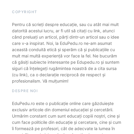
COPYRIGHT
Pentru că scrieți despre educație, sau cu atât mai mult
datorită acestui lucru, ar fi util să citați cu link, atunci
când preluați un articol, părți dintr-un articol sau o idee
care v-a inspirat. Noi, la EduPedu.ro ne-am asumat
această conduită etică și sperăm că și publicațiile cu
mult mai multă experiență vor face la fel. Ne bucurăm
că găsiți subiecte interesante pe Edupedu.ro și suntem
siguri că înțelegeți rugămintea noastră de a cita sursa
(cu link), ca o declarație reciprocă de respect și
profesionalism. Vă mulțumim!
DESPRE NOI
EduPedu.ro este o publicație online care găzduiește
exclusiv articole din domeniul educației și cercetării.
Urmărim constant cum sunt educați copiii noștri, cine și
cum face politicile din educație și cercetare, cine și cum
îi formează pe profesori, cât de adecvate la lumea în