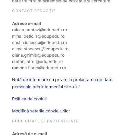
care trăim sunt sistemele de educație și cercetare.
CONTACT REDACȚIE
Adrese e-mail
raluca.pantazi@edupedu.ro
mihai.peticila@edupedu.ro
costin.ionescu@edupedu.ro
alexa.stanescu@edupedu.ro
diana.ghimisi@edupedu.ro
stefan.lefter@edupedu.ro
ramona.florea@edupedu.ro
Notă de informare cu privire la prelucrarea de date
personale prin intermediul site-ului
Politica de cookie
Modifică setarile cookie-urilor
PUBLICITATE ȘI PARTENERIATE
Adresă de e-mail