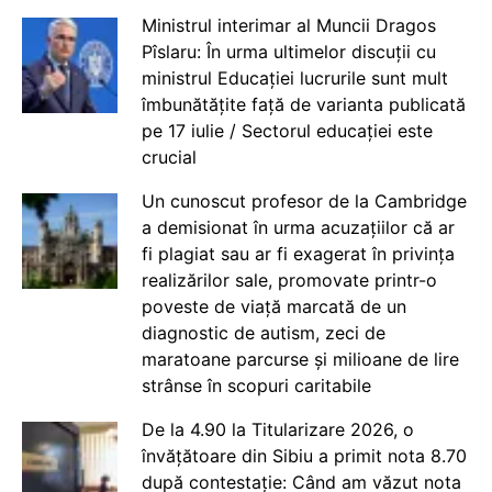
Ministrul interimar al Muncii Dragos
Pîslaru: În urma ultimelor discuții cu
ministrul Educației lucrurile sunt mult
îmbunătățite față de varianta publicată
pe 17 iulie / Sectorul educației este
crucial
Un cunoscut profesor de la Cambridge
a demisionat în urma acuzațiilor că ar
fi plagiat sau ar fi exagerat în privința
realizărilor sale, promovate printr-o
poveste de viață marcată de un
diagnostic de autism, zeci de
maratoane parcurse și milioane de lire
strânse în scopuri caritabile
De la 4.90 la Titularizare 2026, o
învățătoare din Sibiu a primit nota 8.70
după contestație: Când am văzut nota