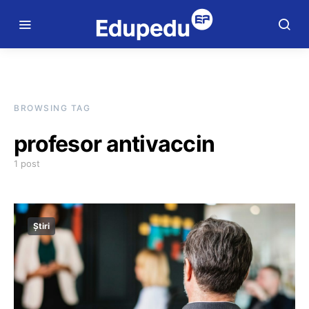
BROWSING TAG
profesor antivaccin
1 post
Știri