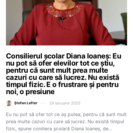
Consilierul școlar Diana Ioaneș: Eu
nu pot să ofer elevilor tot ce știu,
pentru că sunt mult prea multe
cazuri cu care să lucrez. Nu există
timpul fizic. E o frustrare și pentru
noi, o presiune
29 ianuarie 2025
Ștefan Lefter
Eu nu pot să ofer tot ce aș putea, pentru că sunt mult
prea multe cazuri cu care să lucrez. Nu există timpul
fizic, spune coniliera școlară Diana Ioaneș, de…