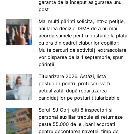
garanta de la început asigurarea unui
post
Mai mulți părinți solicită, într-o petiție,
anularea deciziei ISMB de a nu mai
acorda sumele pentru posturile la plata
cu ora din cadrul cluburilor copiilor:
Multe cercuri de activități extrașcolare
vor dispărea de la 1 septembrie, spun
părinții
Titularizare 2026. Astăzi, lista
posturilor pentru profesori va fi
actualizată, după repartizarea
candidaților pe posturi titularizabile
Șeful ISJ Gorj, alți 8 inspectori și
personal auxiliar trebuie să returneze
peste 55.000 de lei, bani acordați
pentru decontarea navetei, timp de