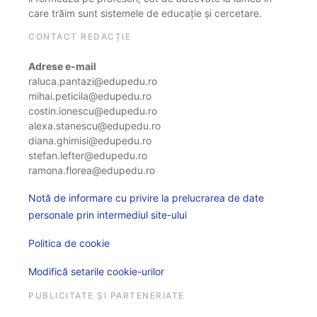
care trăim sunt sistemele de educație și cercetare.
CONTACT REDACȚIE
Adrese e-mail
raluca.pantazi@edupedu.ro
mihai.peticila@edupedu.ro
costin.ionescu@edupedu.ro
alexa.stanescu@edupedu.ro
diana.ghimisi@edupedu.ro
stefan.lefter@edupedu.ro
ramona.florea@edupedu.ro
Notă de informare cu privire la prelucrarea de date
personale prin intermediul site-ului
Politica de cookie
Modifică setarile cookie-urilor
PUBLICITATE ȘI PARTENERIATE