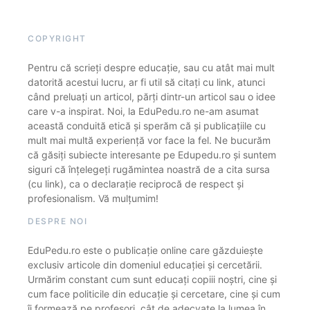
COPYRIGHT
Pentru că scrieți despre educație, sau cu atât mai mult
datorită acestui lucru, ar fi util să citați cu link, atunci
când preluați un articol, părți dintr-un articol sau o idee
care v-a inspirat. Noi, la EduPedu.ro ne-am asumat
această conduită etică și sperăm că și publicațiile cu
mult mai multă experiență vor face la fel. Ne bucurăm
că găsiți subiecte interesante pe Edupedu.ro și suntem
siguri că înțelegeți rugămintea noastră de a cita sursa
(cu link), ca o declarație reciprocă de respect și
profesionalism. Vă mulțumim!
DESPRE NOI
EduPedu.ro este o publicație online care găzduiește
exclusiv articole din domeniul educației și cercetării.
Urmărim constant cum sunt educați copiii noștri, cine și
cum face politicile din educație și cercetare, cine și cum
îi formează pe profesori, cât de adecvate la lumea în