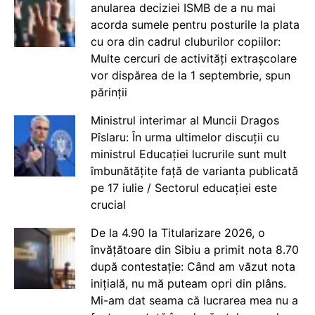
anularea deciziei ISMB de a nu mai
acorda sumele pentru posturile la plata
cu ora din cadrul cluburilor copiilor:
Multe cercuri de activități extrașcolare
vor dispărea de la 1 septembrie, spun
părinții
Ministrul interimar al Muncii Dragos
Pîslaru: În urma ultimelor discuții cu
ministrul Educației lucrurile sunt mult
îmbunătățite față de varianta publicată
pe 17 iulie / Sectorul educației este
crucial
De la 4.90 la Titularizare 2026, o
învățătoare din Sibiu a primit nota 8.70
după contestație: Când am văzut nota
inițială, nu mă puteam opri din plâns.
Mi-am dat seama că lucrarea mea nu a