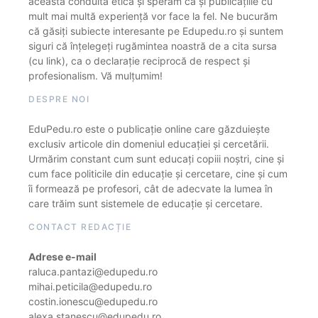
această conduită etică și sperăm că și publicațiile cu
mult mai multă experiență vor face la fel. Ne bucurăm
că găsiți subiecte interesante pe Edupedu.ro și suntem
siguri că înțelegeți rugămintea noastră de a cita sursa
(cu link), ca o declarație reciprocă de respect și
profesionalism. Vă mulțumim!
DESPRE NOI
EduPedu.ro este o publicație online care găzduiește
exclusiv articole din domeniul educației și cercetării.
Urmărim constant cum sunt educați copiii noștri, cine și
cum face politicile din educație și cercetare, cine și cum
îi formează pe profesori, cât de adecvate la lumea în
care trăim sunt sistemele de educație și cercetare.
CONTACT REDACȚIE
Adrese e-mail
raluca.pantazi@edupedu.ro
mihai.peticila@edupedu.ro
costin.ionescu@edupedu.ro
alexa.stanescu@edupedu.ro