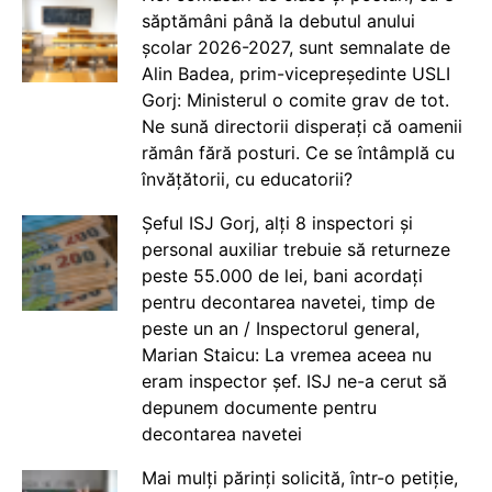
săptămâni până la debutul anului
școlar 2026-2027, sunt semnalate de
Alin Badea, prim-vicepreședinte USLI
Gorj: Ministerul o comite grav de tot.
Ne sună directorii disperați că oamenii
rămân fără posturi. Ce se întâmplă cu
învățătorii, cu educatorii?
Șeful ISJ Gorj, alți 8 inspectori și
personal auxiliar trebuie să returneze
peste 55.000 de lei, bani acordați
pentru decontarea navetei, timp de
peste un an / Inspectorul general,
Marian Staicu: La vremea aceea nu
eram inspector șef. ISJ ne-a cerut să
depunem documente pentru
decontarea navetei
Mai mulți părinți solicită, într-o petiție,