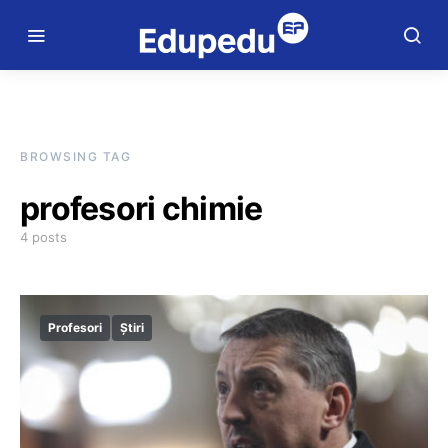
BROWSING TAG
profesori chimie
4 posts
Profesori
Știri