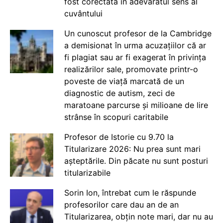
fost corectată în adevăratul sens al
cuvântului
Un cunoscut profesor de la Cambridge
a demisionat în urma acuzațiilor că ar
fi plagiat sau ar fi exagerat în privința
realizărilor sale, promovate printr-o
poveste de viață marcată de un
diagnostic de autism, zeci de
maratoane parcurse și milioane de lire
strânse în scopuri caritabile
Profesor de Istorie cu 9.70 la
Titularizare 2026: Nu prea sunt mari
așteptările. Din păcate nu sunt posturi
titularizabile
Sorin Ion, întrebat cum le răspunde
profesorilor care dau an de an
Titularizarea, obțin note mari, dar nu au