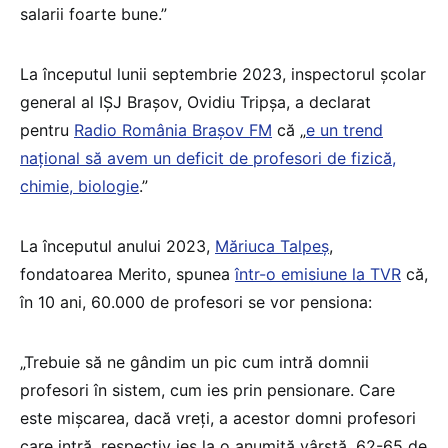
salarii foarte bune.”
La începutul lunii septembrie 2023, inspectorul școlar
general al IȘJ Brașov, Ovidiu Tripșa, a declarat
pentru
Radio România Brașov FM
că „
e un trend
național să avem un deficit de profesori de fizică,
chimie, biologie
.”
La începutul anului 2023,
Măriuca Talpeș
,
fondatoarea Merito, spunea
într-o emisiune la TVR
că,
în 10 ani, 60.000 de profesori se vor pensiona:
„Trebuie să ne gândim un pic cum intră domnii
profesori în sistem, cum ies prin pensionare. Care
este mișcarea, dacă vreți, a acestor domni profesori
care intră, respectiv ies la o anumită vârstă, 62-65 de