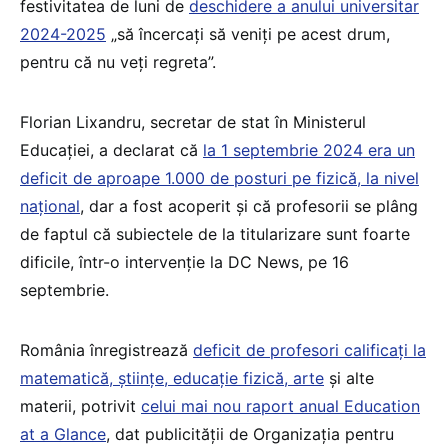
festivitatea de luni de
deschidere a anului universitar
2024-2025
„să încercați să veniți pe acest drum,
pentru că nu veți regreta”.
Florian Lixandru, secretar de stat în Ministerul
Educației, a declarat că
la 1 septembrie 2024 era un
deficit de aproape 1.000 de posturi pe fizică, la nivel
național
, dar a fost acoperit și că profesorii se plâng
de faptul că subiectele de la titularizare sunt foarte
dificile, într-o intervenție la DC News, pe 16
septembrie.
România înregistrează
deficit de profesori calificați la
matematică, științe, educație fizică, arte
și alte
materii, potrivit
celui mai nou raport anual Education
at a Glance
, dat publicității de Organizația pentru