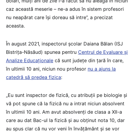
dolari, mulți ani de zile i-a făcut să nu aleagă în niciun
caz această meserie – ne-a adus în sistem profesori
nu neapărat care își doreau să intre”, a precizat
aceasta.
În august 2021, inspectorul școlar Daiana Bălan (ISJ
Bistrița-Năsăud) spunea pentru
Centrul de Evaluare și
Analize Educaționale
că sunt județe din țară în care,
în ultimii 10 ani, niciun nou profesor
nu a ajuns la
catedră să predea fizica
:
„Eu sunt inspector de fizică, cu atribuții pe biologie și
vă pot spune că la fizică nu a intrat niciun absolvent
în ultimii 10 ani. Am avut absolvenți de clasa a XII-a
care au dat Bac-ul la fizică și au obținut nota 10, dar
au spus clar că nu vor veni în învățământ și se vor