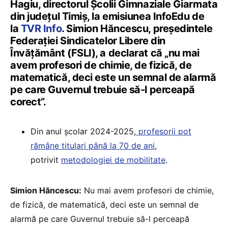
Hagiu, directorul Şcolii Gimnaziale Giarmata
din județul Timiș, la emisiunea InfoEdu de
la
TVR Info
. Simion Hăncescu, președintele
Federației Sindicatelor Libere din
Învățământ (FSLI), a declarat că „nu mai
avem profesori de chimie, de fizică, de
matematică, deci este un semnal de alarmă
pe care Guvernul trebuie să-l perceapă
corect”.
Din anul școlar 2024-2025,
profesorii pot
rămâne titulari până la 70 de ani
,
potrivit
metodologiei de mobilitate
.
Simion Hăncescu:
Nu mai avem profesori de chimie,
de fizică, de matematică, deci este un semnal de
alarmă pe care Guvernul trebuie să-l perceapă