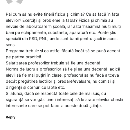
Păi cum să nu evite tinerii fizica și chimia? Ce să facă în fața
elevilor? Exerciții și probleme la tablă? Fizica și chimia au
nevoie de laboratoare în școală, iar asta înseamnă mulți mulți
bani pe echipamente, substanțe, aparatură etc. Poate știu
specialii din PSD, PNL, unde sunt banii pentru școli în acest
sens.
Programa trebuie și ea astfel făcută încât să se pună accent
pe partea practică.
Salarizarea profesorilor trebuie să fie una decentă.
Norma de lucru a profesorilor să fie și ea una decentă, adică
elevii să fie mai puțini în clase, profesorul să nu facă altceva
decât pregătirea lecțiilor și predare/evaluare, nu comisii și
dirigenții și cornuri cu lapte etc.
Și atunci, dacă se respectă toate cele de mai sus, cu
siguranță se vor găsi tineri interesați să le arate elevilor chestii
interesante care se pot face la aceste două științe.
Reply