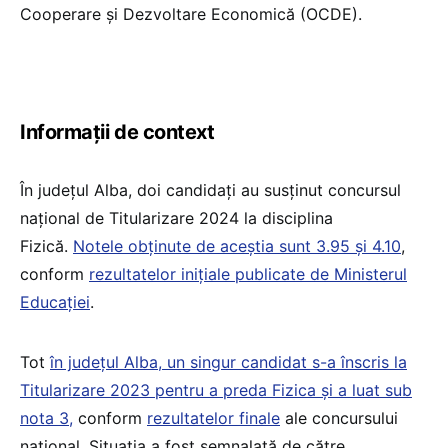
Cooperare și Dezvoltare Economică (OCDE).
Informații de context
În județul Alba, doi candidați au susținut concursul
național de Titularizare 2024 la disciplina
Fizică.
Notele obținute de aceștia sunt 3.95 și 4.10
,
conform
rezultatelor inițiale publicate de Ministerul
Educației
.
Tot
în județul Alba, un singur candidat s-a înscris la
Titularizare 2023 pentru a preda Fizica și a luat sub
nota 3,
conform
rezultatelor finale
ale concursului
național. Situația a fost semnalată de către