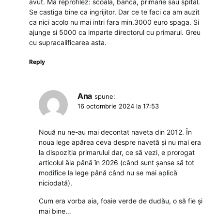
avut. Ma reprofilez: scoala, banca, primarie sau spital.
Se castiga bine ca ingrijitor. Dar ce te faci ca am auzit
ca nici acolo nu mai intri fara min.3000 euro spaga. Si
ajunge si 5000 ca imparte directorul cu primarul. Greu
cu supracalificarea asta.
Reply
Ana
spune:
16 octombrie 2024 la 17:53
Nouă nu ne-au mai decontat naveta din 2012. În
noua lege apărea ceva despre navetă și nu mai era
la dispoziția primarului dar, ce să vezi, e prorogat
articolul ăla până în 2026 (când sunt șanse să tot
modifice la lege până când nu se mai aplică
niciodată).
Cum era vorba aia, foaie verde de dudău, o să fie și
mai bine…