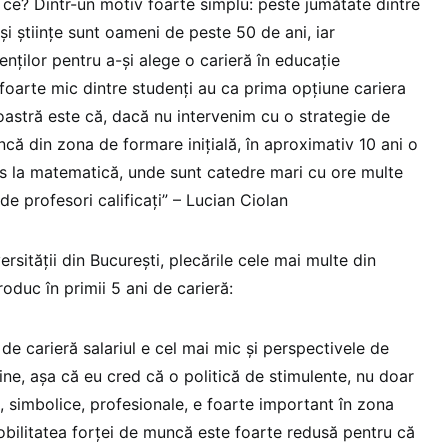
 ce? Dintr-un motiv foarte simplu: peste jumătate dintre
i științe sunt oameni de peste 50 de ani, iar
enților pentru a-și alege o carieră în educație
oarte mic dintre studenți au ca prima opțiune cariera
oastră este că, dacă nu intervenim cu o strategie de
încă din zona de formare inițială, în aproximativ 10 ani o
s la matematică, unde sunt catedre mari cu ore multe
e profesori calificați” – Lucian Ciolan
ersității din București, plecările cele mai multe din
oduc în primii 5 ani de carieră:
 de carieră salariul e cel mai mic și perspectivele de
ine, așa că eu cred că o politică de stimulente, nu doar
e, simbolice, profesionale, e foarte important în zona
mobilitatea forței de muncă este foarte redusă pentru că