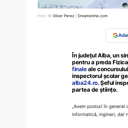
Foto: ©
Oliver Perez
|
Dreamstime.com
Adau
În județul Alba, un si
pentru a preda Fizica
finale
ale concursului
inspectorul școlar g
alba24.ro
. Șeful ins
partea de științe.
„Avem posturi în general cu
informatică, ingineri, da