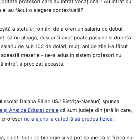
oritate profesori care au intrat vocațional? Au intrat cu
e ei au făcut o alegere contextuală?
eșită a statului român, de a oferi un salariu de debut
lți să nu aleagă, deși ar fi avut poate pasiune și dorință
 salariu de sub 100 de dolari, mulți ani de zile i-a făcut
z această meserie – ne-a adus în sistem profesori nu
ă intre”, a precizat aceasta.
ul școlar Daiana Bălan (ISJ Bistrița-Năsăud) spunea
e și Analize Educaționale
că sunt județe din țară în care,
ou profesor
nu a ajuns la catedră să predea fizica
:
ă, cu atribuții pe biologie și vă pot spune că la fizică nu