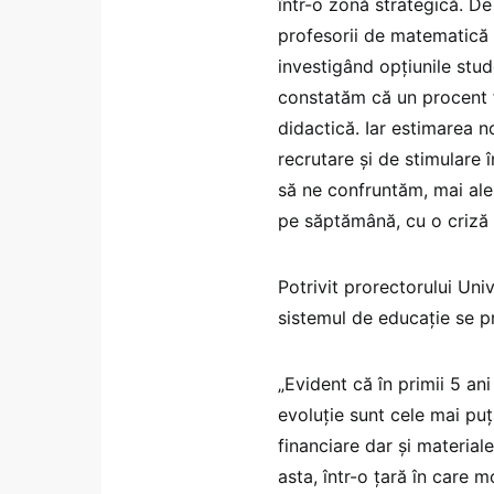
într-o zonă strategică. De
profesorii de matematică ș
investigând opțiunile stud
constatăm că un procent f
didactică. Iar estimarea n
recrutare și de stimulare 
să ne confruntăm, mai ale
pe săptămână, cu o criză d
Potrivit prorectorului Univ
sistemul de educație se pr
„Evident că în primii 5 ani
evoluție sunt cele mai puț
financiare dar și material
asta, într-o țară în care 