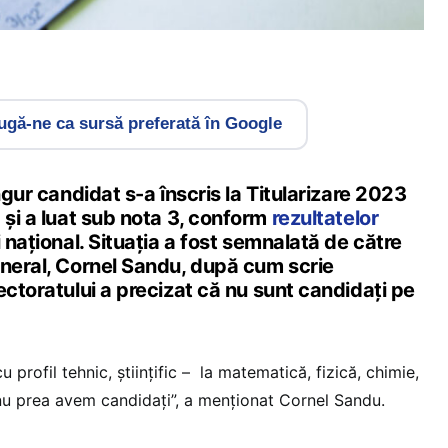
gă-ne ca sursă preferată în Google
ngur candidat s-a înscris la Titularizare 2023
 și a luat sub nota 3, conform
rezultatelor
 național. Situația a fost semnalată de către
eneral, Cornel Sandu, după cum scrie
pectoratului a precizat că nu sunt candidați pe
 profil tehnic, științific – la matematică, fizică, chimie,
r nu prea avem candidați”, a menționat Cornel Sandu.