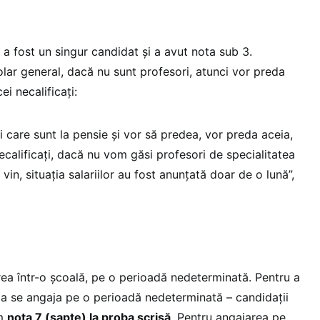
 a fost un singur candidat și a avut nota sub 3.
lar general, dacă nu sunt profesori, atunci vor preda
ei necalificați:
 care sunt la pensie și vor să predea, vor preda aceia,
calificați, dacă nu vom găsi profesori de specialitatea
 vin, situația salariilor au fost anunțată doar de o lună”,
ea într-o școală, pe o perioadă nedeterminată. Pentru a
u a se angaja pe o perioadă nedeterminată – candidații
um
nota 7 (şapte) la proba scrisă
. Pentru angajarea pe