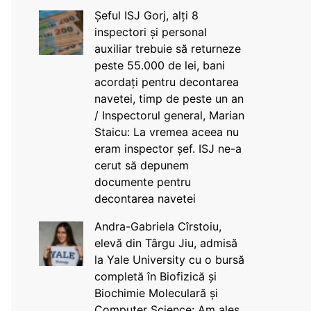
Șeful ISJ Gorj, alți 8
inspectori și personal
auxiliar trebuie să returneze
peste 55.000 de lei, bani
acordați pentru decontarea
navetei, timp de peste un an
/ Inspectorul general, Marian
Staicu: La vremea aceea nu
eram inspector șef. ISJ ne-a
cerut să depunem
documente pentru
decontarea navetei
Andra-Gabriela Cîrstoiu,
elevă din Târgu Jiu, admisă
la Yale University cu o bursă
completă în Biofizică și
Biochimie Moleculară și
Computer Science: Am ales