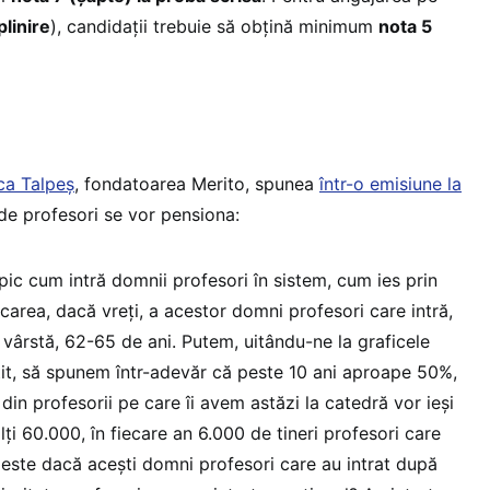
plinire
), candidaţii trebuie să obţină minimum
nota 5
ca Talpeș
, fondatoarea Merito, spunea
într-o emisiune la
 de profesori se vor pensiona:
pic cum intră domnii profesori în sistem, cum ies prin
area, dacă vreți, a acestor domni profesori care intră,
 vârstă, 62-65 de ani. Putem, uitându-ne la graficele
tit, să spunem într-adevăr că peste 10 ani aproape 50%,
 din profesorii pe care îi avem astăzi la catedră vor ieși
alți 60.000, în fiecare an 6.000 de tineri profesori care
a este dacă acești domni profesori care au intrat după