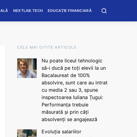
OALĂ
NEXTLAB.TECH
EDUCAȚIE FINANCIARĂ
CELE MAI CITITE ARTICOLE
Nu poate liceul tehnologic
să-i ducă pe toți elevii la un
Bacalaureat de 100%
absolvire, sunt care au intrat
cu media 2 sau 3, spune
inspectoarea Iuliana Țugui:
Performanța trebuie
măsurată și prin câți
absolvenți se angajează
Evoluția salariilor