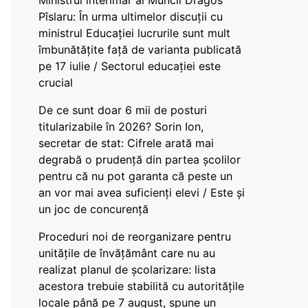
Ministrul interimar al Muncii Dragos
Pîslaru: În urma ultimelor discuții cu
ministrul Educației lucrurile sunt mult
îmbunătățite față de varianta publicată
pe 17 iulie / Sectorul educației este
crucial
De ce sunt doar 6 mii de posturi
titularizabile în 2026? Sorin Ion,
secretar de stat: Cifrele arată mai
degrabă o prudență din partea școlilor
pentru că nu pot garanta că peste un
an vor mai avea suficienți elevi / Este și
un joc de concurență
Proceduri noi de reorganizare pentru
unitățile de învățământ care nu au
realizat planul de școlarizare: lista
acestora trebuie stabilită cu autoritățile
locale până pe 7 august, spune un