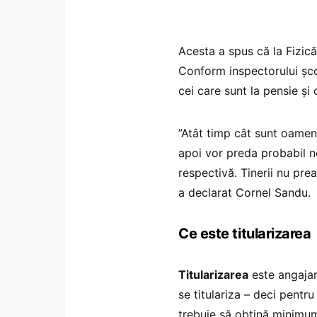
Acesta a spus că la Fizică
Conform inspectorului șco
cei care sunt la pensie și c
”Atât timp cât sunt oameni
apoi vor preda probabil ne
respectivă. Tinerii nu prea
a declarat Cornel Sandu.
Ce este titularizarea
Titularizarea
este angajar
se titulariza – deci pentr
trebuie să obţină minim