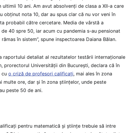
n ultimii 10 ani. Am avut absolvenți de clasa a XII-a care
au obținut nota 10, dar au spus clar că nu vor veni în
nta probabil către cercetare. Media de vârstă a
te de 40 spre 50, iar acum cu pandemia s-au pensionat
fi rămas în sistem”, spune inspectoarea Daiana Bălan.
 raportului detaliat al rezultatelor testării internaționale
 prorectorul Universității din București, declara că în
m cu
o criză de profesori calificați
, mai ales în zona
 multe ore, dar și în zona științelor, unde peste
au peste 50 de ani.
lificați pentru matematică și științe trebuie să intre