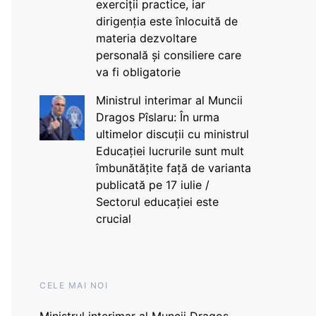
exerciții practice, iar
dirigenția este înlocuită de
materia dezvoltare
personală și consiliere care
va fi obligatorie
Ministrul interimar al Muncii
Dragos Pîslaru: În urma
ultimelor discuții cu ministrul
Educației lucrurile sunt mult
îmbunătățite față de varianta
publicată pe 17 iulie /
Sectorul educației este
crucial
CELE MAI NOI