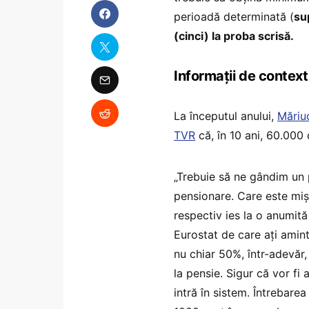
perioadă determinată (
su
(cinci) la proba scrisă.
Informații de context
La începutul anului,
Măriu
TVR
că, în 10 ani, 60.000
„Trebuie să ne gândim un 
pensionare. Care este mișc
respectiv ies la o anumită
Eurostat de care ați amin
nu chiar 50%, într-adevăr,
la pensie. Sigur că vor fi 
intră în sistem. Întrebare