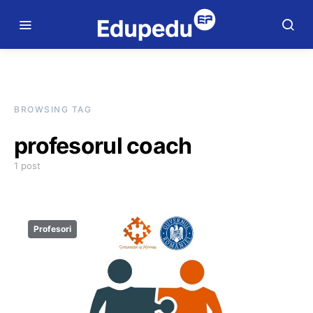
BROWSING TAG
profesorul coach
1 post
Profesori