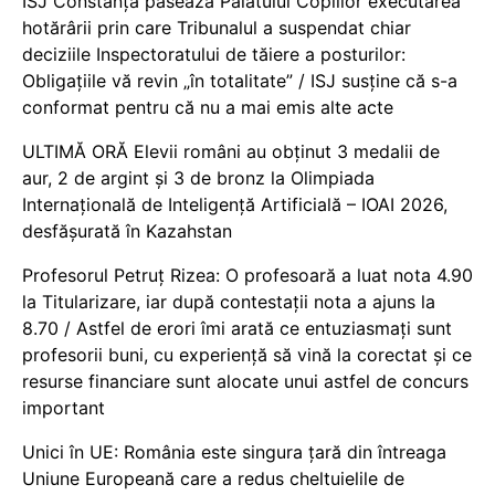
ISJ Constanța pasează Palatului Copiilor executarea
hotărârii prin care Tribunalul a suspendat chiar
deciziile Inspectoratului de tăiere a posturilor:
Obligațiile vă revin „în totalitate” / ISJ susține că s-a
conformat pentru că nu a mai emis alte acte
ULTIMĂ ORĂ Elevii români au obținut 3 medalii de
aur, 2 de argint și 3 de bronz la Olimpiada
Internațională de Inteligență Artificială – IOAI 2026,
desfășurată în Kazahstan
Profesorul Petruț Rizea: O profesoară a luat nota 4.90
la Titularizare, iar după contestații nota a ajuns la
8.70 / Astfel de erori îmi arată ce entuziasmați sunt
profesorii buni, cu experiență să vină la corectat și ce
resurse financiare sunt alocate unui astfel de concurs
important
Unici în UE: România este singura țară din întreaga
Uniune Europeană care a redus cheltuielile de