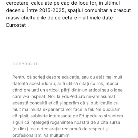
cercetare, calculate pe cap de locuitor, în ultimul
deceniu. Între 2015-2025, spațiul comunitar a crescut
masiv cheltuielile de cercetare – ultimele date
Eurostat
COPYRIGHT
Pentru că scrieți despre educație, sau cu atât mai mult
datorită acestui lucru, ar fi util să citați cu link, atunci
când preluați un articol, părți dintr-un articol sau o idee
care v-a inspirat. Noi, la EduPedu.ro ne-am asumat
această conduită etică și sperăm că și publicațiile cu
mult mai multă experiență vor face la fel. Ne bucurăm
că găsiți subiecte interesante pe Edupedu.ro și suntem
siguri că înțelegeți rugămintea noastră de a cita sursa
(cu link), ca o declarație reciprocă de respect și
profesionalism. Vă mulțumim!