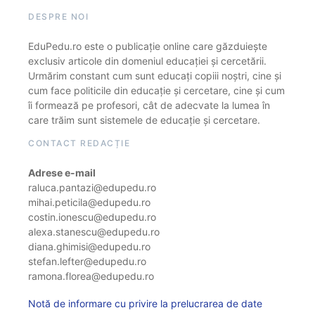
DESPRE NOI
EduPedu.ro este o publicație online care găzduiește
exclusiv articole din domeniul educației și cercetării.
Urmărim constant cum sunt educați copiii noștri, cine și
cum face politicile din educație și cercetare, cine și cum
îi formează pe profesori, cât de adecvate la lumea în
care trăim sunt sistemele de educație și cercetare.
CONTACT REDACȚIE
Adrese e-mail
raluca.pantazi@edupedu.ro
mihai.peticila@edupedu.ro
costin.ionescu@edupedu.ro
alexa.stanescu@edupedu.ro
diana.ghimisi@edupedu.ro
stefan.lefter@edupedu.ro
ramona.florea@edupedu.ro
Notă de informare cu privire la prelucrarea de date