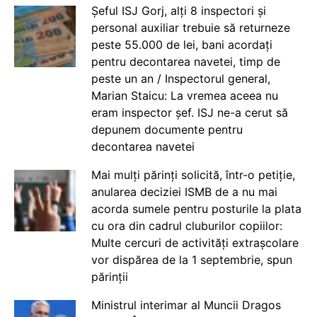
Șeful ISJ Gorj, alți 8 inspectori și
personal auxiliar trebuie să returneze
peste 55.000 de lei, bani acordați
pentru decontarea navetei, timp de
peste un an / Inspectorul general,
Marian Staicu: La vremea aceea nu
eram inspector șef. ISJ ne-a cerut să
depunem documente pentru
decontarea navetei
Mai mulți părinți solicită, într-o petiție,
anularea deciziei ISMB de a nu mai
acorda sumele pentru posturile la plata
cu ora din cadrul cluburilor copiilor:
Multe cercuri de activități extrașcolare
vor dispărea de la 1 septembrie, spun
părinții
Ministrul interimar al Muncii Dragos