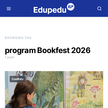
BROWSING TAG
program Bookfest 2026
1 post
CoolEdu