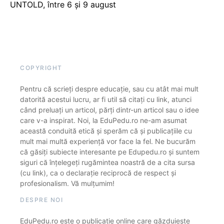
UNTOLD, între 6 și 9 august
COPYRIGHT
Pentru că scrieți despre educație, sau cu atât mai mult
datorită acestui lucru, ar fi util să citați cu link, atunci
când preluați un articol, părți dintr-un articol sau o idee
care v-a inspirat. Noi, la EduPedu.ro ne-am asumat
această conduită etică și sperăm că și publicațiile cu
mult mai multă experiență vor face la fel. Ne bucurăm
că găsiți subiecte interesante pe Edupedu.ro și suntem
siguri că înțelegeți rugămintea noastră de a cita sursa
(cu link), ca o declarație reciprocă de respect și
profesionalism. Vă mulțumim!
DESPRE NOI
EduPedu.ro este o publicație online care găzduiește