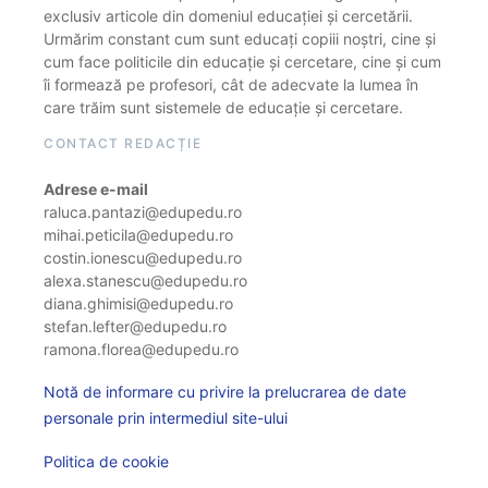
exclusiv articole din domeniul educației și cercetării.
Urmărim constant cum sunt educați copiii noștri, cine și
cum face politicile din educație și cercetare, cine și cum
îi formează pe profesori, cât de adecvate la lumea în
care trăim sunt sistemele de educație și cercetare.
CONTACT REDACȚIE
Adrese e-mail
raluca.pantazi@edupedu.ro
mihai.peticila@edupedu.ro
costin.ionescu@edupedu.ro
alexa.stanescu@edupedu.ro
diana.ghimisi@edupedu.ro
stefan.lefter@edupedu.ro
ramona.florea@edupedu.ro
Notă de informare cu privire la prelucrarea de date
personale prin intermediul site-ului
Politica de cookie