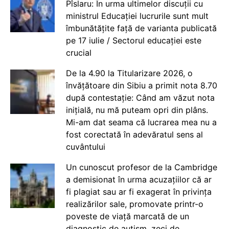
Pîslaru: În urma ultimelor discuții cu
ministrul Educației lucrurile sunt mult
îmbunătățite față de varianta publicată
pe 17 iulie / Sectorul educației este
crucial
De la 4.90 la Titularizare 2026, o
învățătoare din Sibiu a primit nota 8.70
după contestație: Când am văzut nota
inițială, nu mă puteam opri din plâns.
Mi-am dat seama că lucrarea mea nu a
fost corectată în adevăratul sens al
cuvântului
Un cunoscut profesor de la Cambridge
a demisionat în urma acuzațiilor că ar
fi plagiat sau ar fi exagerat în privința
realizărilor sale, promovate printr-o
poveste de viață marcată de un
diagnostic de autism, zeci de