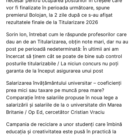
necesar pentru ocuparea posturilor în creșele care
vor fi finalizate în perioada următoare, spune
premierul Bolojan, la 2 zile după ce s-au afișat
rezultatele finale de la Titularizare 2026
Sorin Ion, întrebat cum le răspunde profesorilor care
dau an de an Titularizarea, obțin note mari, dar nu au
post pe perioadă nedeterminată: În ultimii ani am
încercat să ținem cât se poate de bine sub control
posturile titularizabile / La niciun concurs nu poți
garanta de la început asigurarea unui post
Salarizarea învățământului universitar – coeficienți
prea mici sau taxare pe muncă prea mare?
Comparație între salariile propuse în noua lege a
salarizării și salariile de la o universitate din Marea
Britanie / Op Ed, cercetător Cristian Vraciu
Campania de reciclare a unor studenți care îmbină
educația și creativitatea este pusă în practică la