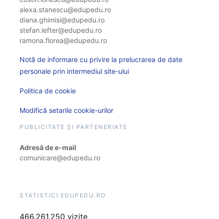
alexa.stanescu@edupedu.ro
diana.ghimisi@edupedu.ro
stefan.lefter@edupedu.ro
ramona.florea@edupedu.ro
Notă de informare cu privire la prelucrarea de date
personale prin intermediul site-ului
Politica de cookie
Modifică setarile cookie-urilor
PUBLICITATE ȘI PARTENERIATE
Adresă de e-mail
comunicare@edupedu.ro
STATISTICI EDUPEDU.RO
466.261.250 vizite