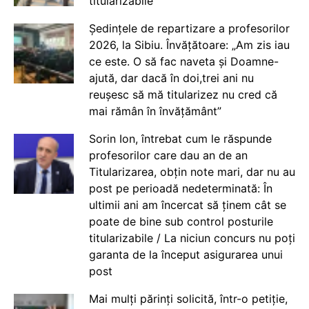
titularizabile
Ședințele de repartizare a profesorilor
2026, la Sibiu. Învățătoare: „Am zis iau
ce este. O să fac naveta și Doamne-
ajută, dar dacă în doi,trei ani nu
reușesc să mă titularizez nu cred că
mai rămân în învățământ”
Sorin Ion, întrebat cum le răspunde
profesorilor care dau an de an
Titularizarea, obțin note mari, dar nu au
post pe perioadă nedeterminată: În
ultimii ani am încercat să ținem cât se
poate de bine sub control posturile
titularizabile / La niciun concurs nu poți
garanta de la început asigurarea unui
post
Mai mulți părinți solicită, într-o petiție,