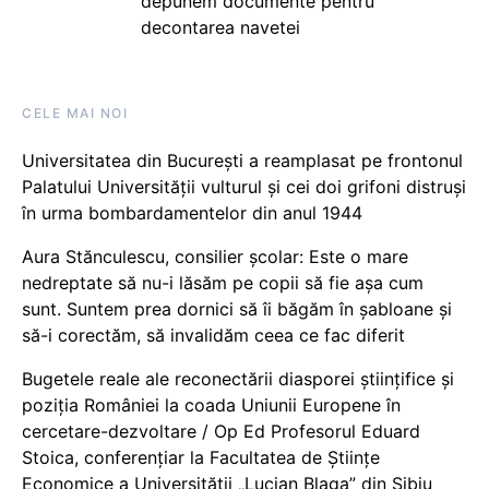
depunem documente pentru
decontarea navetei
CELE MAI NOI
Universitatea din București a reamplasat pe frontonul
Palatului Universității vulturul și cei doi grifoni distruși
în urma bombardamentelor din anul 1944
Aura Stănculescu, consilier școlar: Este o mare
nedreptate să nu-i lăsăm pe copii să fie așa cum
sunt. Suntem prea dornici să îi băgăm în șabloane și
să-i corectăm, să invalidăm ceea ce fac diferit
Bugetele reale ale reconectării diasporei științifice și
poziția României la coada Uniunii Europene în
cercetare-dezvoltare / Op Ed Profesorul Eduard
Stoica, conferențiar la Facultatea de Științe
Economice a Universității „Lucian Blaga” din Sibiu