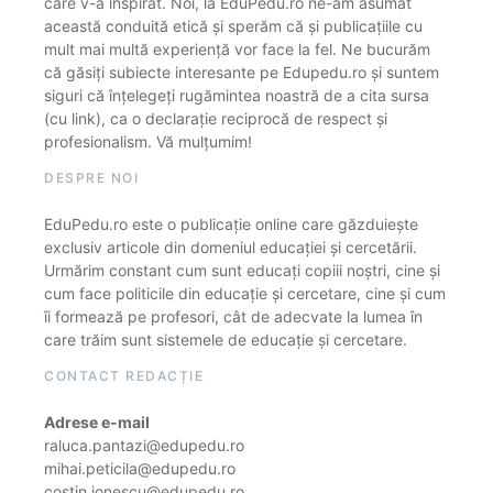
care v-a inspirat. Noi, la EduPedu.ro ne-am asumat
această conduită etică și sperăm că și publicațiile cu
mult mai multă experiență vor face la fel. Ne bucurăm
că găsiți subiecte interesante pe Edupedu.ro și suntem
siguri că înțelegeți rugămintea noastră de a cita sursa
(cu link), ca o declarație reciprocă de respect și
profesionalism. Vă mulțumim!
DESPRE NOI
EduPedu.ro este o publicație online care găzduiește
exclusiv articole din domeniul educației și cercetării.
Urmărim constant cum sunt educați copiii noștri, cine și
cum face politicile din educație și cercetare, cine și cum
îi formează pe profesori, cât de adecvate la lumea în
care trăim sunt sistemele de educație și cercetare.
CONTACT REDACȚIE
Adrese e-mail
raluca.pantazi@edupedu.ro
mihai.peticila@edupedu.ro
costin.ionescu@edupedu.ro