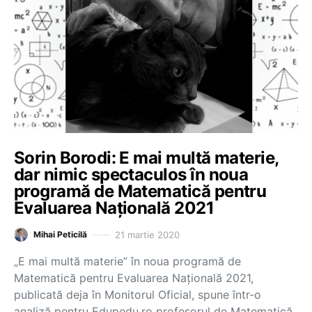
Sorin Borodi: E mai multă materie,
dar nimic spectaculos în noua
programă de Matematică pentru
Evaluarea Națională 2021
21 martie 2020
Mihai Peticilă
„E mai multă materie” în noua programă de
Matematică pentru Evaluarea Națională 2021,
publicată deja în Monitorul Oficial, spune într-o
analiză pentru Edupedu.ro profesorul de Matematică