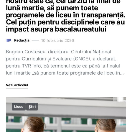
nostru este ca, cel târziu la final de
lună martie, să punem toate
programele de liceu în transparenţă.
Cel puţin pentru disciplinele care au
impact asupra bacalaureatului
10 februarie 2026
Redacția
Bogdan Cristescu, directorul Centrului Național
pentru Curriculum și Evaluare (CNCE), a declarat,
pentru TVR Info, că termenul este ca până la finalul
lunii martie „să punem toate programele de liceu în…
Vezi articolul
Liceu
Știri