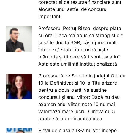
corectat și ce resurse financiare sunt
alocate unui astfel de concurs
important
Profesorul Petruț Rizea, despre plata
cu ora: Dacă mă apuc să strâng sticle
și să le duc la SGR, câștig mai mult
într-o zi / Statul îți aruncă niște
mărunțiș și îți cere să-i spui „salariu”.
Asta este umilință instituționalizată
Profesoară de Sport din județul Olt, cu
10 la Definitivat și 10 la Titularizare
pentru a doua oară, va susține
concursul și anul viitor: Dacă nu dau
examen anul viitor, nota 10 nu mai
valorează mare lucru. Cineva cu 5
poate să ia ore înaintea mea
Elevii de clasa a IX-a nu vor începe