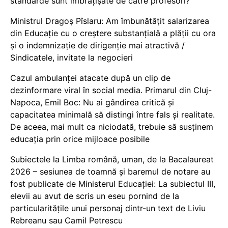
standarde sunt îmbrățișate de către profesori?
Ministrul Dragoș Pîslaru: Am îmbunătățit salarizarea
din Educație cu o creștere substanțială a plății cu ora
și o indemnizație de dirigenție mai atractivă /
Sindicatele, invitate la negocieri
Cazul ambulanței atacate după un clip de
dezinformare viral în social media. Primarul din Cluj-
Napoca, Emil Boc: Nu ai gândirea critică și
capacitatea minimală să distingi între fals și realitate.
De aceea, mai mult ca niciodată, trebuie să susținem
educația prin orice mijloace posibile
Subiectele la Limba română, uman, de la Bacalaureat
2026 – sesiunea de toamnă și baremul de notare au
fost publicate de Ministerul Educației: La subiectul III,
elevii au avut de scris un eseu pornind de la
particularitățile unui personaj dintr-un text de Liviu
Rebreanu sau Camil Petrescu