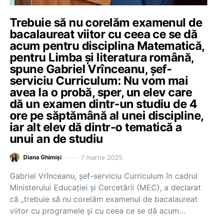
Trebuie să nu corelăm examenul de
bacalaureat viitor cu ceea ce se dă
acum pentru disciplina Matematică,
pentru Limba și literatura română,
spune Gabriel Vrînceanu, șef-
serviciu Curriculum: Nu vom mai
avea la o probă, sper, un elev care
dă un examen dintr-un studiu de 4
ore pe săptămână al unei discipline,
iar alt elev dă dintr-o tematică a
unui an de studiu
7 martie 2025
Diana Ghimiși
Gabriel Vrînceanu, șef-serviciu Curriculum în cadrul
Ministerului Educației și Cercetării (MEC), a declarat
că „trebuie să nu corelăm examenul de bacalaureat
viitor cu programele și cu ceea ce se dă acum…