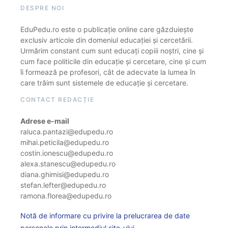
DESPRE NOI
EduPedu.ro este o publicație online care găzduiește
exclusiv articole din domeniul educației și cercetării.
Urmărim constant cum sunt educați copiii noștri, cine și
cum face politicile din educație și cercetare, cine și cum
îi formează pe profesori, cât de adecvate la lumea în
care trăim sunt sistemele de educație și cercetare.
CONTACT REDACȚIE
Adrese e-mail
raluca.pantazi@edupedu.ro
mihai.peticila@edupedu.ro
costin.ionescu@edupedu.ro
alexa.stanescu@edupedu.ro
diana.ghimisi@edupedu.ro
stefan.lefter@edupedu.ro
ramona.florea@edupedu.ro
Notă de informare cu privire la prelucrarea de date
personale prin intermediul site-ului