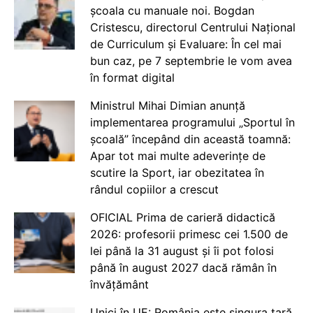
școala cu manuale noi. Bogdan
Cristescu, directorul Centrului Național
de Curriculum și Evaluare: În cel mai
bun caz, pe 7 septembrie le vom avea
în format digital
Ministrul Mihai Dimian anunță
implementarea programului „Sportul în
școală” începând din această toamnă:
Apar tot mai multe adeverințe de
scutire la Sport, iar obezitatea în
rândul copiilor a crescut
OFICIAL Prima de carieră didactică
2026: profesorii primesc cei 1.500 de
lei până la 31 august și îi pot folosi
până în august 2027 dacă rămân în
învățământ
Unici în UE: România este singura țară