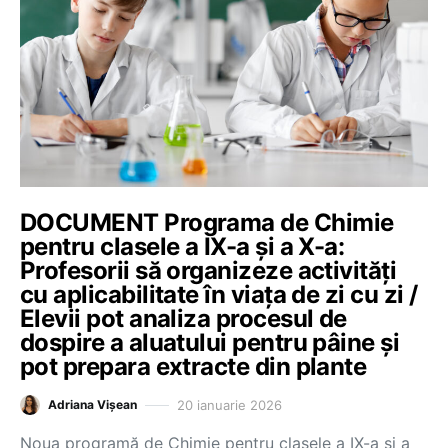
DOCUMENT Programa de Chimie
pentru clasele a IX-a și a X-a:
Profesorii să organizeze activități
cu aplicabilitate în viața de zi cu zi /
Elevii pot analiza procesul de
dospire a aluatului pentru pâine și
pot prepara extracte din plante
20 ianuarie 2026
Adriana Vișean
Noua programă de Chimie pentru clasele a IX-a și a