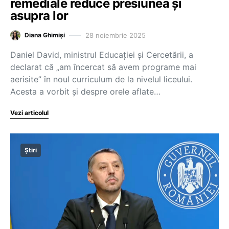
remediale reduce presiunea și
asupra lor
28 noiembrie 2025
Diana Ghimiși
Daniel David, ministrul Educației și Cercetării, a
declarat că „am încercat să avem programe mai
aerisite” în noul curriculum de la nivelul liceului.
Acesta a vorbit și despre orele aflate…
Vezi articolul
Știri