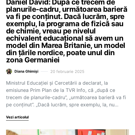
Daniel David: După ce trecem de
planurile-cadru, următoarea barieră
va fi pe conținut. Dacă lucrăm, spre
exemplu, la programa de fizică sau
de chimie, vreau pe nivelul
echivalent educaţional să avem un
model din Marea Britanie, un model
din ţările nordice, poate unul din
zona Germaniei
20 februarie 2025
Diana Ghimiși
Ministrul Educației și Cercetării a declarat, la
emisiunea Prim Plan de la TVR Info, că „după ce
trecem de planurile-cadru”, „următoarea barieră va fi
pe conţinut”. „Dacă lucrăm, spre exemplu, la, nu…
Vezi articolul