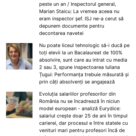
peste un an / Inspectorul general,
Marian Staicu: La vremea aceea nu
eram inspector șef. ISJ ne-a cerut să
depunem documente pentru
decontarea navetei
Nu poate liceul tehnologic să-i ducă pe
toți elevii la un Bacalaureat de 100%
absolvire, sunt care au intrat cu media
2 sau 3, spune inspectoarea Iuliana
Țugui: Performanța trebuie măsurată și
prin câți absolvenți se angajează
Evoluția salariilor profesorilor din
România nu se încadrează în niciun
model european - analiză Eurydice:
salariul crește doar 25 de ani în timpul
carierei, dar procesul e între statele cu
venituri mari pentru profesori încă de