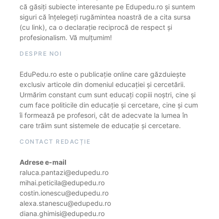
că găsiți subiecte interesante pe Edupedu.ro și suntem
siguri că înțelegeți rugămintea noastră de a cita sursa
(cu link), ca o declarație reciprocă de respect și
profesionalism. Vă mulțumim!
DESPRE NOI
EduPedu.ro este o publicație online care găzduiește
exclusiv articole din domeniul educației și cercetării.
Urmărim constant cum sunt educați copiii noștri, cine și
cum face politicile din educație și cercetare, cine și cum
îi formează pe profesori, cât de adecvate la lumea în
care trăim sunt sistemele de educație și cercetare.
CONTACT REDACȚIE
Adrese e-mail
raluca.pantazi@edupedu.ro
mihai.peticila@edupedu.ro
costin.ionescu@edupedu.ro
alexa.stanescu@edupedu.ro
diana.ghimisi@edupedu.ro