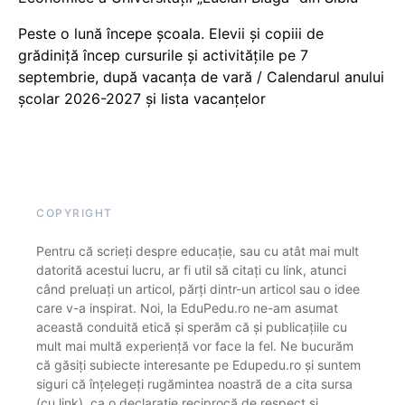
Peste o lună începe școala. Elevii și copiii de
grădiniță încep cursurile și activitățile pe 7
septembrie, după vacanța de vară / Calendarul anului
școlar 2026-2027 și lista vacanțelor
COPYRIGHT
Pentru că scrieți despre educație, sau cu atât mai mult
datorită acestui lucru, ar fi util să citați cu link, atunci
când preluați un articol, părți dintr-un articol sau o idee
care v-a inspirat. Noi, la EduPedu.ro ne-am asumat
această conduită etică și sperăm că și publicațiile cu
mult mai multă experiență vor face la fel. Ne bucurăm
că găsiți subiecte interesante pe Edupedu.ro și suntem
siguri că înțelegeți rugămintea noastră de a cita sursa
(cu link), ca o declarație reciprocă de respect și