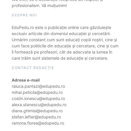
profesionalism. Vă mulțumim!
DESPRE NOI
EduPedu.ro este o publicație online care găzduiește
exclusiv articole din domeniul educației și cercetării.
Urmărim constant cum sunt educați copiii noștri, cine și
cum face politicile din educație și cercetare, cine și cum
îi formează pe profesori, cât de adecvate la lumea în
care trăim sunt sistemele de educație și cercetare.
CONTACT REDACȚIE
Adrese e-mail
raluca.pantazi@edupedu.ro
mihai.peticila@edupedu.ro
costin.ionescu@edupedu.ro
alexa.stanescu@edupedu.ro
diana.ghimisi@edupedu.ro
stefan.lefter@edupedu.ro
ramona.florea@edupedu.ro