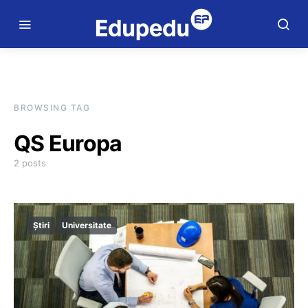
BROWSING TAG
QS Europa
2 posts
Știri
Universitate