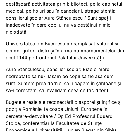
desfășoară activitatea prin biblioteci, pe la cabinetul
medical, pe holuri sau în cancelarii, atrage atenția
consilierul școlar Aura Stănculescu / Sunt spații
inadecvate în care copilul nu va destăinui nimic
niciodată
Universitatea din București a reamplasat vulturul și
cei doi grifoni distruși în urma bombardamentelor din
anul 1944 pe frontonul Palatului Universității
Aura Stănculescu, consilier școlar: Este o mare
nedreptate să nu-i lăsăm pe copii să fie așa cum
sunt. Suntem prea dornici să îi băgăm în șabloane și
să-i corectăm, să invalidăm ceea ce fac diferit
Bugetele reale ale reconectării diasporei științifice și
poziția României la coada Uniunii Europene în
cercetare-dezvoltare / Op Ed Profesorul Eduard
Stoica, conferențiar la Facultatea de Științe
Economice a Universității „Lucian Blaga” din Sibiu