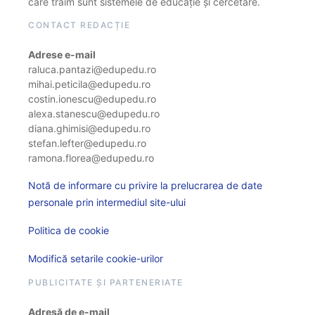
care trăim sunt sistemele de educație și cercetare.
CONTACT REDACȚIE
Adrese e-mail
raluca.pantazi@edupedu.ro
mihai.peticila@edupedu.ro
costin.ionescu@edupedu.ro
alexa.stanescu@edupedu.ro
diana.ghimisi@edupedu.ro
stefan.lefter@edupedu.ro
ramona.florea@edupedu.ro
Notă de informare cu privire la prelucrarea de date
personale prin intermediul site-ului
Politica de cookie
Modifică setarile cookie-urilor
PUBLICITATE ȘI PARTENERIATE
Adresă de e-mail