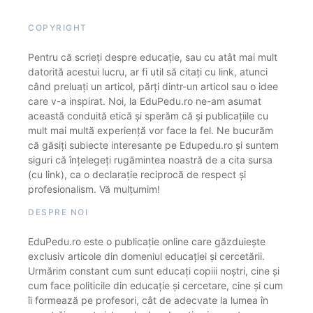
COPYRIGHT
Pentru că scrieți despre educație, sau cu atât mai mult
datorită acestui lucru, ar fi util să citați cu link, atunci
când preluați un articol, părți dintr-un articol sau o idee
care v-a inspirat. Noi, la EduPedu.ro ne-am asumat
această conduită etică și sperăm că și publicațiile cu
mult mai multă experiență vor face la fel. Ne bucurăm
că găsiți subiecte interesante pe Edupedu.ro și suntem
siguri că înțelegeți rugămintea noastră de a cita sursa
(cu link), ca o declarație reciprocă de respect și
profesionalism. Vă mulțumim!
DESPRE NOI
EduPedu.ro este o publicație online care găzduiește
exclusiv articole din domeniul educației și cercetării.
Urmărim constant cum sunt educați copiii noștri, cine și
cum face politicile din educație și cercetare, cine și cum
îi formează pe profesori, cât de adecvate la lumea în