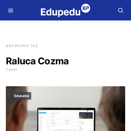
BROWSING TAG
Raluca Cozma
1 post
Educație