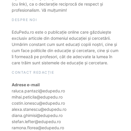
(cu link), ca o declarație reciprocă de respect și
profesionalism. Vă mulțumim!
DESPRE NOI
EduPedu.ro este o publicație online care găzduiește
exclusiv articole din domeniul educației și cercetării.
Urmărim constant cum sunt educați copiii noștri, cine și
cum face politicile din educație și cercetare, cine și cum
îi formează pe profesori, cât de adecvate la lumea în
care trăim sunt sistemele de educație și cercetare.
CONTACT REDACȚIE
Adrese e-mail
raluca.pantazi@edupedu.ro
mihai.peticila@edupedu.ro
costin.ionescu@edupedu.ro
alexa.stanescu@edupedu.ro
diana.ghimisi@edupedu.ro
stefan.lefter@edupedu.ro
ramona.florea@edupedu.ro