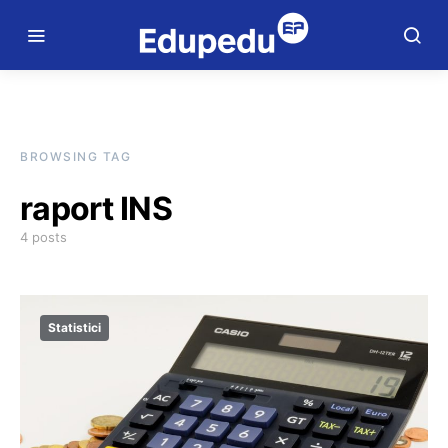
BROWSING TAG
raport INS
4 posts
Statistici