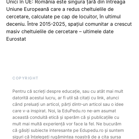
Unici în UE: România este singura țară din întreaga
Uniune Europeană care a redus cheltuielile de
cercetare, calculate pe cap de locuitor, în ultimul
deceniu. Între 2015-2025, spațiul comunitar a crescut
masiv cheltuielile de cercetare – ultimele date
Eurostat
COPYRIGHT
Pentru că scrieți despre educație, sau cu atât mai mult
datorită acestui lucru, ar fi util să citați cu link, atunci
când preluați un articol, părți dintr-un articol sau o idee
care v-a inspirat. Noi, la EduPedu.ro ne-am asumat
această conduită etică și sperăm că și publicațiile cu
mult mai multă experiență vor face la fel. Ne bucurăm
că găsiți subiecte interesante pe Edupedu.ro și suntem
siguri că înțelegeți rugămintea noastră de a cita sursa