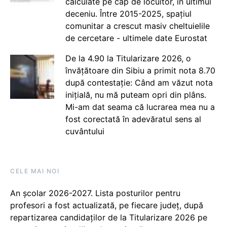
calculate pe cap de locuitor, în ultimul
deceniu. Între 2015-2025, spațiul
comunitar a crescut masiv cheltuielile
de cercetare - ultimele date Eurostat
De la 4.90 la Titularizare 2026, o
învățătoare din Sibiu a primit nota 8.70
după contestație: Când am văzut nota
inițială, nu mă puteam opri din plâns.
Mi-am dat seama că lucrarea mea nu a
fost corectată în adevăratul sens al
cuvântului
CELE MAI NOI
An școlar 2026-2027. Lista posturilor pentru
profesori a fost actualizată, pe fiecare județ, după
repartizarea candidaților de la Titularizare 2026 pe