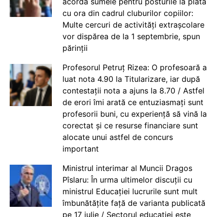
acorda sumele pentru posturile la plata
cu ora din cadrul cluburilor copiilor:
Multe cercuri de activități extrașcolare
vor dispărea de la 1 septembrie, spun
părinții
Profesorul Petruț Rizea: O profesoară a
luat nota 4.90 la Titularizare, iar după
contestații nota a ajuns la 8.70 / Astfel
de erori îmi arată ce entuziasmați sunt
profesorii buni, cu experiență să vină la
corectat și ce resurse financiare sunt
alocate unui astfel de concurs
important
Ministrul interimar al Muncii Dragos
Pîslaru: În urma ultimelor discuții cu
ministrul Educației lucrurile sunt mult
îmbunătățite față de varianta publicată
pe 17 iulie / Sectorul educației este