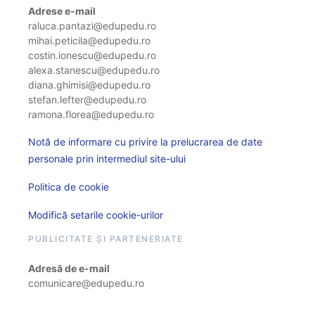
Adrese e-mail
raluca.pantazi@edupedu.ro
mihai.peticila@edupedu.ro
costin.ionescu@edupedu.ro
alexa.stanescu@edupedu.ro
diana.ghimisi@edupedu.ro
stefan.lefter@edupedu.ro
ramona.florea@edupedu.ro
Notă de informare cu privire la prelucrarea de date
personale prin intermediul site-ului
Politica de cookie
Modifică setarile cookie-urilor
PUBLICITATE ȘI PARTENERIATE
Adresă de e-mail
comunicare@edupedu.ro