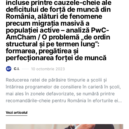
incluse printre cauzele-cheie ale
deficitului de forță de muncă din
România, alături de fenomene
precum migrația masivă a
populației active – analiză PwC-
AmCham / O problemă „de ordin
structural și pe termen lung”:
formarea, pregătirea și
perfecționarea forței de muncă
10 octombrie 2023
C.I.
Reducerea ratei de părăsire timpurie a școlii și
întărirea programelor de consiliere în carieră în școli,
mai ales în zonele defavorizate, se numără printre
recomandările-cheie pentru România în eforturile ei…
Vezi articolul