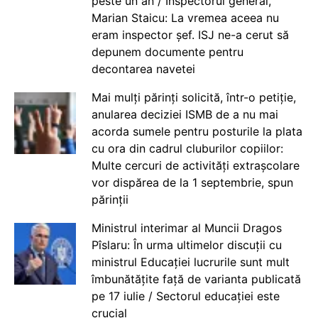
peste un an / Inspectorul general,
Marian Staicu: La vremea aceea nu
eram inspector șef. ISJ ne-a cerut să
depunem documente pentru
decontarea navetei
Mai mulți părinți solicită, într-o petiție,
anularea deciziei ISMB de a nu mai
acorda sumele pentru posturile la plata
cu ora din cadrul cluburilor copiilor:
Multe cercuri de activități extrașcolare
vor dispărea de la 1 septembrie, spun
părinții
Ministrul interimar al Muncii Dragos
Pîslaru: În urma ultimelor discuții cu
ministrul Educației lucrurile sunt mult
îmbunătățite față de varianta publicată
pe 17 iulie / Sectorul educației este
crucial