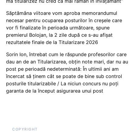
mă titularizez nu cred că mai rămân în învățământ”
Săptămâna viitoare vom aproba memorandumul
necesar pentru ocuparea posturilor în creșele care
vor fi finalizate în perioada următoare, spune
premierul Bolojan, la 2 zile după ce s-au afișat
rezultatele finale de la Titularizare 2026
Sorin Ion, întrebat cum le răspunde profesorilor care
dau an de an Titularizarea, obțin note mari, dar nu au
post pe perioadă nedeterminată: În ultimii ani am
încercat să ținem cât se poate de bine sub control
posturile titularizabile / La niciun concurs nu poți
garanta de la început asigurarea unui post
COPYRIGHT