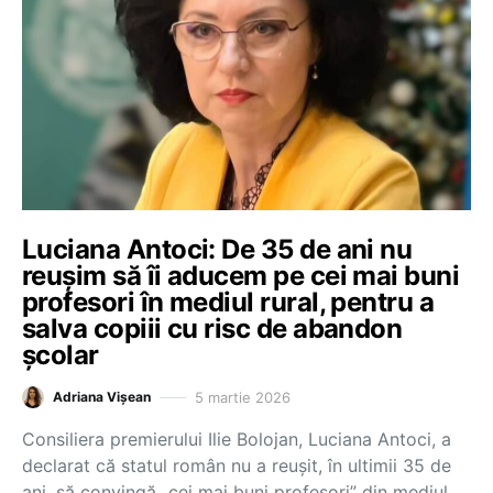
Luciana Antoci: De 35 de ani nu
reușim să îi aducem pe cei mai buni
profesori în mediul rural, pentru a
salva copiii cu risc de abandon
școlar
5 martie 2026
Adriana Vișean
Consiliera premierului Ilie Bolojan, Luciana Antoci, a
declarat că statul român nu a reușit, în ultimii 35 de
ani, să convingă „cei mai buni profesori” din mediul