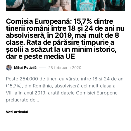
Comisia Europeană: 15,7% dintre
tinerii români între 18 și 24 de ani nu
absolviseră, în 2019, mai mult de 8
clase. Rata de părăsire timpurie a
școlii a scăzut la un minim istoric,
dar e peste media UE
28 februarie 2020
Mihai Peticilă
Peste 254.000 de tineri cu vârste între 18 și 24 de ani
(15,7%), din România, absolviseră cel mult clasa a
VIII-a în anul 2019, arată datele Comisiei Europene
prelucrate de…
Vezi articolul