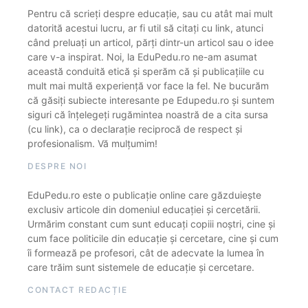
Pentru că scrieți despre educație, sau cu atât mai mult
datorită acestui lucru, ar fi util să citați cu link, atunci
când preluați un articol, părți dintr-un articol sau o idee
care v-a inspirat. Noi, la EduPedu.ro ne-am asumat
această conduită etică și sperăm că și publicațiile cu
mult mai multă experiență vor face la fel. Ne bucurăm
că găsiți subiecte interesante pe Edupedu.ro și suntem
siguri că înțelegeți rugămintea noastră de a cita sursa
(cu link), ca o declarație reciprocă de respect și
profesionalism. Vă mulțumim!
DESPRE NOI
EduPedu.ro este o publicație online care găzduiește
exclusiv articole din domeniul educației și cercetării.
Urmărim constant cum sunt educați copiii noștri, cine și
cum face politicile din educație și cercetare, cine și cum
îi formează pe profesori, cât de adecvate la lumea în
care trăim sunt sistemele de educație și cercetare.
CONTACT REDACȚIE