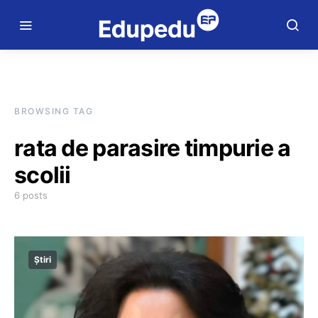
BROWSING TAG
rata de parasire timpurie a
scolii
6 posts
Știri