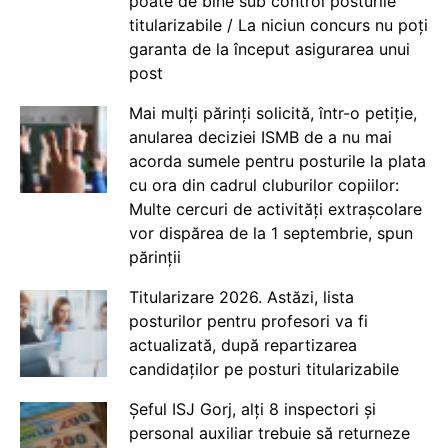
poate de bine sub control posturile
titularizabile / La niciun concurs nu poți
garanta de la început asigurarea unui
post
Mai mulți părinți solicită, într-o petiție,
anularea deciziei ISMB de a nu mai
acorda sumele pentru posturile la plata
cu ora din cadrul cluburilor copiilor:
Multe cercuri de activități extrașcolare
vor dispărea de la 1 septembrie, spun
părinții
Titularizare 2026. Astăzi, lista
posturilor pentru profesori va fi
actualizată, după repartizarea
candidaților pe posturi titularizabile
Șeful ISJ Gorj, alți 8 inspectori și
personal auxiliar trebuie să returneze