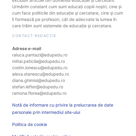
exclusiv articole din domeniul educației și cercetării.
Urmărim constant cum sunt educați copiii noștri, cine și
cum face politicile din educație și cercetare, cine și cum
îi formează pe profesori, cât de adecvate la lumea în
care trăim sunt sistemele de educație și cercetare.
CONTACT REDACȚIE
Adrese e-mail
raluca.pantazi@edupedu.ro
mihai.peticila@edupedu.ro
costin.ionescu@edupedu.ro
alexa.stanescu@edupedu.ro
diana.ghimisi@edupedu.ro
stefan.lefter@edupedu.ro
ramona.florea@edupedu.ro
Notă de informare cu privire la prelucrarea de date
personale prin intermediul site-ului
Politica de cookie