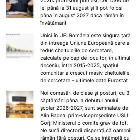
2026: profesorii primesc cei 1.500 de
lei până la 31 august și îi pot folosi
până în august 2027 dacă rămân în
învățământ
Unici în UE: România este singura țară
din întreaga Uniune Europeană care a
redus cheltuielile de cercetare,
calculate pe cap de locuitor, în ultimul
deceniu. Între 2015-2025, spațiul
comunitar a crescut masiv cheltuielile
de cercetare - ultimele date Eurostat
Noi comasări de clase și posturi, cu 3
săptămâni până la debutul anului
școlar 2026-2027, sunt semnalate de
Alin Badea, prim-vicepreședinte USLI
Gorj: Ministerul o comite grav de tot.
Ne sună directorii disperați că oamenii
rămân fără posturi. Ce se întâmplă cu