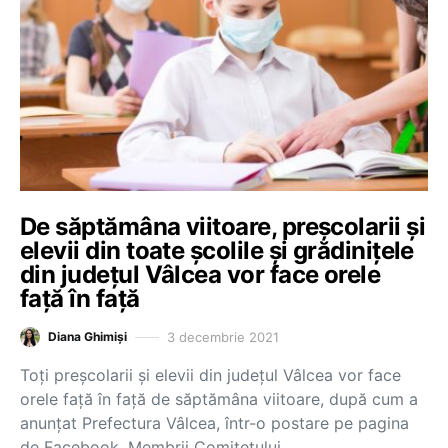
De săptămâna viitoare, preșcolarii și
elevii din toate școlile și grădinițele
din județul Vâlcea vor face orele
față în față
3 decembrie 2021
Diana Ghimiși
Toți preșcolarii și elevii din județul Vâlcea vor face
orele față în față de săptămâna viitoare, după cum a
anunțat Prefectura Vâlcea, într-o postare pe pagina
de Facebook. Membrii Comitetului…