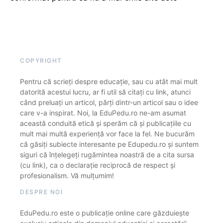
COPYRIGHT
Pentru că scrieți despre educație, sau cu atât mai mult
datorită acestui lucru, ar fi util să citați cu link, atunci
când preluați un articol, părți dintr-un articol sau o idee
care v-a inspirat. Noi, la EduPedu.ro ne-am asumat
această conduită etică și sperăm că și publicațiile cu
mult mai multă experiență vor face la fel. Ne bucurăm
că găsiți subiecte interesante pe Edupedu.ro și suntem
siguri că înțelegeți rugămintea noastră de a cita sursa
(cu link), ca o declarație reciprocă de respect și
profesionalism. Vă mulțumim!
DESPRE NOI
EduPedu.ro este o publicație online care găzduiește