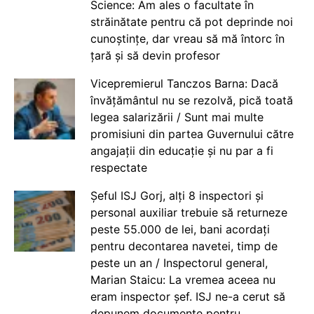
Science: Am ales o facultate în
străinătate pentru că pot deprinde noi
cunoștințe, dar vreau să mă întorc în
țară și să devin profesor
Vicepremierul Tanczos Barna: Dacă
învățământul nu se rezolvă, pică toată
legea salarizării / Sunt mai multe
promisiuni din partea Guvernului către
angajații din educație și nu par a fi
respectate
Șeful ISJ Gorj, alți 8 inspectori și
personal auxiliar trebuie să returneze
peste 55.000 de lei, bani acordați
pentru decontarea navetei, timp de
peste un an / Inspectorul general,
Marian Staicu: La vremea aceea nu
eram inspector șef. ISJ ne-a cerut să
depunem documente pentru