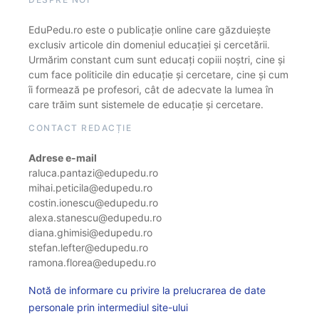
EduPedu.ro este o publicație online care găzduiește
exclusiv articole din domeniul educației și cercetării.
Urmărim constant cum sunt educați copiii noștri, cine și
cum face politicile din educație și cercetare, cine și cum
îi formează pe profesori, cât de adecvate la lumea în
care trăim sunt sistemele de educație și cercetare.
CONTACT REDACȚIE
Adrese e-mail
raluca.pantazi@edupedu.ro
mihai.peticila@edupedu.ro
costin.ionescu@edupedu.ro
alexa.stanescu@edupedu.ro
diana.ghimisi@edupedu.ro
stefan.lefter@edupedu.ro
ramona.florea@edupedu.ro
Notă de informare cu privire la prelucrarea de date
personale prin intermediul site-ului