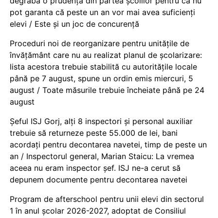
degrabă o prudență din partea școlilor pentru că nu
pot garanta că peste un an vor mai avea suficienți
elevi / Este și un joc de concurență
Proceduri noi de reorganizare pentru unitățile de
învățământ care nu au realizat planul de școlarizare:
lista acestora trebuie stabilită cu autoritățile locale
până pe 7 august, spune un ordin emis miercuri, 5
august / Toate măsurile trebuie încheiate până pe 24
august
Șeful ISJ Gorj, alți 8 inspectori și personal auxiliar
trebuie să returneze peste 55.000 de lei, bani
acordați pentru decontarea navetei, timp de peste un
an / Inspectorul general, Marian Staicu: La vremea
aceea nu eram inspector șef. ISJ ne-a cerut să
depunem documente pentru decontarea navetei
Program de afterschool pentru unii elevi din sectorul
1 în anul școlar 2026-2027, adoptat de Consiliul