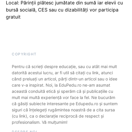
Local: Părinții plătesc jumătate din sumă iar elevii cu
bursă socială, CES sau cu dizabilităţi vor participa
gratuit
COPYRIGHT
Pentru că scrieți despre educație, sau cu atât mai mult
datorită acestui lucru, ar fi util să citați cu link, atunci
când preluați un articol, părți dintr-un articol sau o idee
care v-a inspirat. Noi, la EduPedu.ro ne-am asumat
această conduită etică și sperăm că și publicațiile cu
mult mai multă experiență vor face la fel. Ne bucurăm
că găsiți subiecte interesante pe Edupedu.ro și suntem
siguri că înțelegeți rugămintea noastră de a cita sursa
(cu link), ca o declarație reciprocă de respect și
profesionalism. Vă mulțumim!
DESPRE NOI