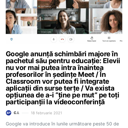
Google anunță schimbări majore în
pachetul său pentru educație: Elevii
nu vor mai putea intra înaintea
profesorilor în ședințe Meet / În
Classroom vor putea fi integrate
aplicații din surse terțe / Va exista
opțiunea de a-i “ține pe mut” pe toți
participanții la videoconferință
18 februarie 2021
C.I.
Google va introduce în lunile următoare peste 50 de