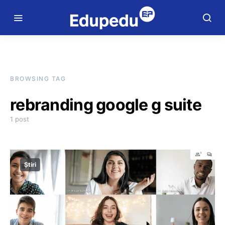
BROWSING TAG
rebranding google g suite
1 post
Știri