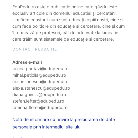
EduPedu.ro este o publicație online care găzduiește
exclusiv articole din domeniul educației și cercetării.
Urmărim constant cum sunt educați copiii noștri, cine și
cum face politicile din educație și cercetare, cine și cum
îi formează pe profesori, cât de adecvate la lumea în
care trăim sunt sistemele de educație și cercetare.
CONTACT REDACȚIE
Adrese e-mail
raluca.pantazi@edupedu.ro
mihai.peticila@edupedu.ro
costin.ionescu@edupedu.ro
alexa.stanescu@edupedu.ro
diana.ghimisi@edupedu.ro
stefan.lefter@edupedu.ro
ramona.florea@edupedu.ro
Notă de informare cu privire la prelucrarea de date
personale prin intermediul site-ului