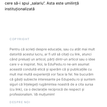
cere să-i spui „salariu”. Asta este umilință
instituționalizată
COPYRIGHT
Pentru că scrieți despre educație, sau cu atât mai mult
datorită acestui lucru, ar fi util să citați cu link, atunci
când preluați un articol, părți dintr-un articol sau o idee
care v-a inspirat. Noi, la EduPedu.ro ne-am asumat
această conduită etică și sperăm că și publicațiile cu
mult mai multă experiență vor face la fel. Ne bucurăm
că găsiți subiecte interesante pe Edupedu.ro și suntem
siguri că înțelegeți rugămintea noastră de a cita sursa
(cu link), ca o declarație reciprocă de respect și
profesionalism. Vă mulțumim!
DESPRE NOI