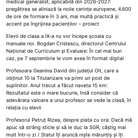
medical generalist, aplicabilă din 2026-2027:
pregătirea se aliniază la noile cerințe europene, 4.600
de ore de formare în 3 ani, mai multă practică și
accent pe îngrijirea pacienților – proiect
Elevii de clasa a IX-a nu vor începe școala cu
manuale noi. Bogdan Cristescu, directorul Centrului
Național de Curriculum și Evaluare: În cel mai bun
caz, pe 7 septembrie le vom avea în format digital
Profesoara Geanina David din județul Olt, care a
obținut 10 la Titularizare va primi un post de
suplinitor. Anul trecut a făcut naveta 15 km:
Rezultatul este o mare bucurie, însă consider că
adevărata valoare a unui profesor se vede la clasă, în
relația cu elevii
Profesorul Petruț Rizea, despre plata cu ora: Dacă mă
apuc să strâng sticle și să le duc la SGR, câștig mai
mult într-o zi / Statul îți aruncă niște mărunțiș și îți