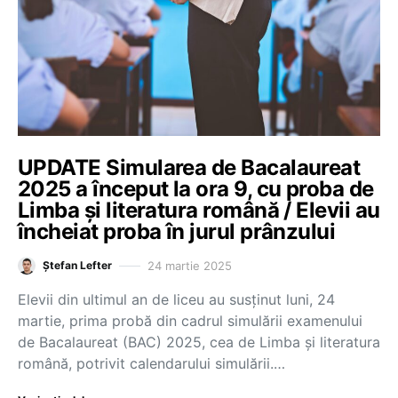
UPDATE Simularea de Bacalaureat
2025 a început la ora 9, cu proba de
Limba și literatura română / Elevii au
încheiat proba în jurul prânzului
24 martie 2025
Ștefan Lefter
Elevii din ultimul an de liceu au susținut luni, 24
martie, prima probă din cadrul simulării examenului
de Bacalaureat (BAC) 2025, cea de Limba și literatura
română, potrivit calendarului simulării.…