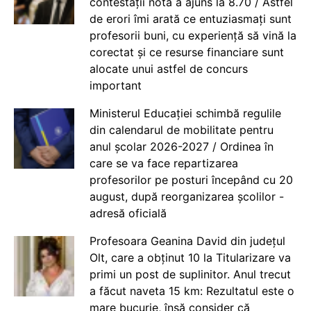
contestații nota a ajuns la 8.70 / Astfel
de erori îmi arată ce entuziasmați sunt
profesorii buni, cu experiență să vină la
corectat și ce resurse financiare sunt
alocate unui astfel de concurs
important
Ministerul Educației schimbă regulile
din calendarul de mobilitate pentru
anul școlar 2026-2027 / Ordinea în
care se va face repartizarea
profesorilor pe posturi începând cu 20
august, după reorganizarea școlilor -
adresă oficială
Profesoara Geanina David din județul
Olt, care a obținut 10 la Titularizare va
primi un post de suplinitor. Anul trecut
a făcut naveta 15 km: Rezultatul este o
mare bucurie, însă consider că