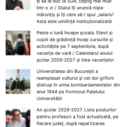
și să le duc la SGR, câștig mai mult
într-o zi / Statul îți aruncă niște
mărunțiș și îți cere să-i spui „salariu”.
Asta este umilință instituționalizată
Peste o lună începe școala. Elevii și
copiii de grădiniță încep cursurile și
activitățile pe 7 septembrie, după
vacanța de vară / Calendarul anului
școlar 2026-2027 și lista vacanțelor
Universitatea din București a
reamplasat vulturul și cei doi grifoni
distruși în urma bombardamentelor din
anul 1944 pe frontonul Palatului
Universității
An școlar 2026-2027. Lista posturilor
pentru profesori a fost actualizată, pe
fiecare județ, după repartizarea