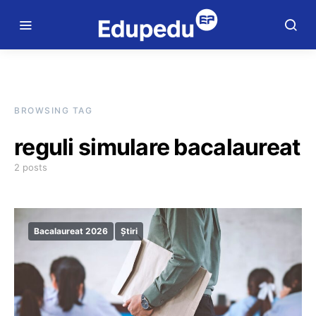
BROWSING TAG
reguli simulare bacalaureat
2 posts
Bacalaureat 2026
Știri