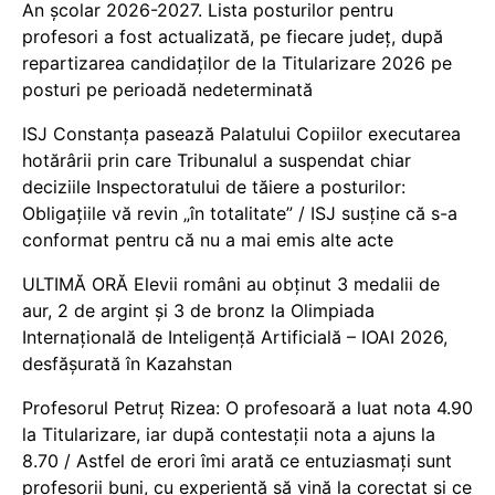
An școlar 2026-2027. Lista posturilor pentru
profesori a fost actualizată, pe fiecare județ, după
repartizarea candidaților de la Titularizare 2026 pe
posturi pe perioadă nedeterminată
ISJ Constanța pasează Palatului Copiilor executarea
hotărârii prin care Tribunalul a suspendat chiar
deciziile Inspectoratului de tăiere a posturilor:
Obligațiile vă revin „în totalitate” / ISJ susține că s-a
conformat pentru că nu a mai emis alte acte
ULTIMĂ ORĂ Elevii români au obținut 3 medalii de
aur, 2 de argint și 3 de bronz la Olimpiada
Internațională de Inteligență Artificială – IOAI 2026,
desfășurată în Kazahstan
Profesorul Petruț Rizea: O profesoară a luat nota 4.90
la Titularizare, iar după contestații nota a ajuns la
8.70 / Astfel de erori îmi arată ce entuziasmați sunt
profesorii buni, cu experiență să vină la corectat și ce