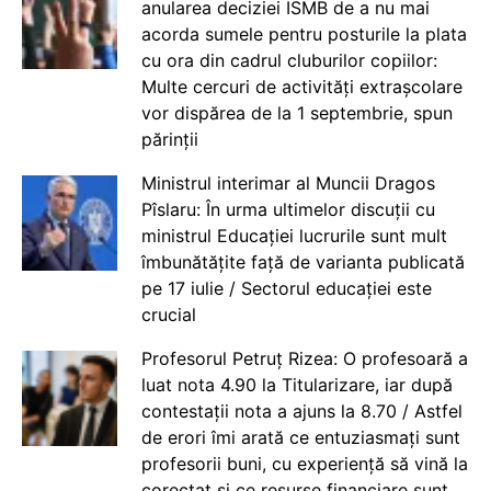
anularea deciziei ISMB de a nu mai
acorda sumele pentru posturile la plata
cu ora din cadrul cluburilor copiilor:
Multe cercuri de activități extrașcolare
vor dispărea de la 1 septembrie, spun
părinții
Ministrul interimar al Muncii Dragos
Pîslaru: În urma ultimelor discuții cu
ministrul Educației lucrurile sunt mult
îmbunătățite față de varianta publicată
pe 17 iulie / Sectorul educației este
crucial
Profesorul Petruț Rizea: O profesoară a
luat nota 4.90 la Titularizare, iar după
contestații nota a ajuns la 8.70 / Astfel
de erori îmi arată ce entuziasmați sunt
profesorii buni, cu experiență să vină la
corectat și ce resurse financiare sunt