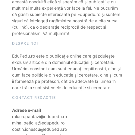
această conduită etică și sperăm că și publicațiile cu
mult mai multă experiență vor face la fel. Ne bucurăm
că găsiți subiecte interesante pe Edupedu.ro și suntem
siguri că înțelegeți rugămintea noastră de a cita sursa
(cu link), ca o declarație reciprocă de respect și
profesionalism. Vă mulțumim!
DESPRE NOI
EduPedu.ro este o publicație online care găzduiește
exclusiv articole din domeniul educației și cercetării.
Urmărim constant cum sunt educați copiii noștri, cine și
cum face politicile din educație și cercetare, cine și cum
îi formează pe profesori, cât de adecvate la lumea în
care trăim sunt sistemele de educație și cercetare.
CONTACT REDACȚIE
Adrese e-mail
raluca.pantazi@edupedu.ro
mihai.peticila@edupedu.ro
costin.ionescu@edupedu.ro