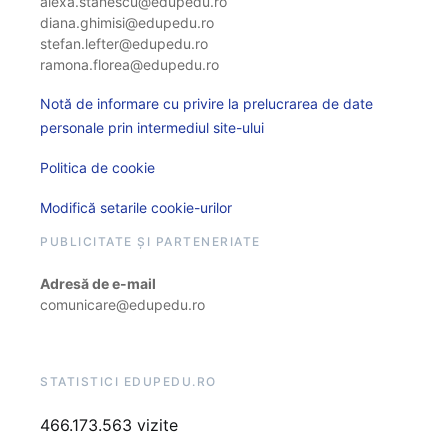
alexa.stanescu@edupedu.ro
diana.ghimisi@edupedu.ro
stefan.lefter@edupedu.ro
ramona.florea@edupedu.ro
Notă de informare cu privire la prelucrarea de date
personale prin intermediul site-ului
Politica de cookie
Modifică setarile cookie-urilor
PUBLICITATE ȘI PARTENERIATE
Adresă de e-mail
comunicare@edupedu.ro
STATISTICI EDUPEDU.RO
466.173.563 vizite