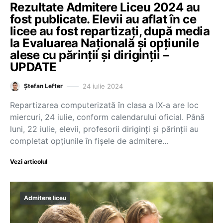
Rezultate Admitere Liceu 2024 au
fost publicate. Elevii au aflat în ce
licee au fost repartizați, după media
la Evaluarea Națională și opțiunile
alese cu părinții și diriginții –
UPDATE
24 iulie 2024
Ștefan Lefter
Repartizarea computerizată în clasa a IX-a are loc
miercuri, 24 iulie, conform calendarului oficial. Până
luni, 22 iulie, elevii, profesorii diriginți și părinții au
completat opțiunile în fișele de admitere…
Vezi articolul
Admitere liceu