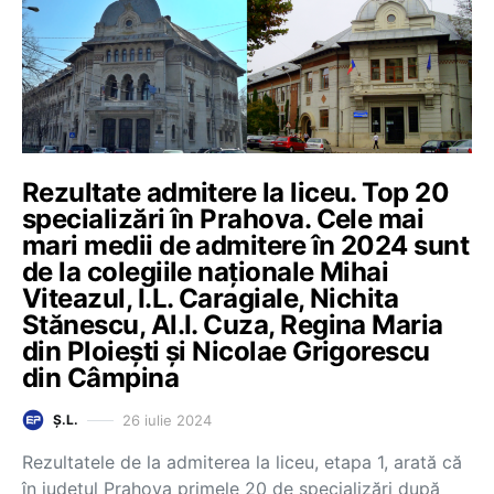
Rezultate admitere la liceu. Top 20
specializări în Prahova. Cele mai
mari medii de admitere în 2024 sunt
de la colegiile naționale Mihai
Viteazul, I.L. Caragiale, Nichita
Stănescu, Al.I. Cuza, Regina Maria
din Ploiești și Nicolae Grigorescu
din Câmpina
26 iulie 2024
Ș.L.
Rezultatele de la admiterea la liceu, etapa 1, arată că
în județul Prahova primele 20 de specializări după