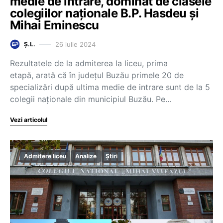
medie de intrare, dominat de clasele
colegiilor naționale B.P. Hasdeu și
Mihai Eminescu
26 iulie 2024
Ș.L.
Rezultatele de la admiterea la liceu, prima
etapă, arată că în județul Buzău primele 20 de
specializări după ultima medie de intrare sunt de la 5
colegii naționale din municipiul Buzău. Pe…
Vezi articolul
Admitere liceu
Analize
Știri