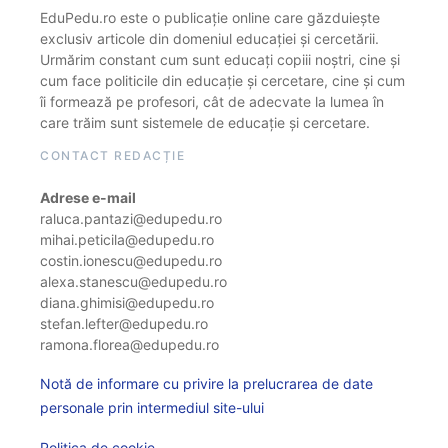
EduPedu.ro este o publicație online care găzduiește
exclusiv articole din domeniul educației și cercetării.
Urmărim constant cum sunt educați copiii noștri, cine și
cum face politicile din educație și cercetare, cine și cum
îi formează pe profesori, cât de adecvate la lumea în
care trăim sunt sistemele de educație și cercetare.
CONTACT REDACȚIE
Adrese e-mail
raluca.pantazi@edupedu.ro
mihai.peticila@edupedu.ro
costin.ionescu@edupedu.ro
alexa.stanescu@edupedu.ro
diana.ghimisi@edupedu.ro
stefan.lefter@edupedu.ro
ramona.florea@edupedu.ro
Notă de informare cu privire la prelucrarea de date
personale prin intermediul site-ului
Politica de cookie