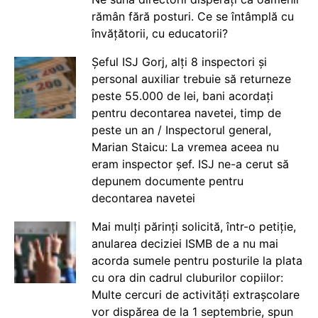
rămân fără posturi. Ce se întâmplă cu
învățătorii, cu educatorii?
Șeful ISJ Gorj, alți 8 inspectori și
personal auxiliar trebuie să returneze
peste 55.000 de lei, bani acordați
pentru decontarea navetei, timp de
peste un an / Inspectorul general,
Marian Staicu: La vremea aceea nu
eram inspector șef. ISJ ne-a cerut să
depunem documente pentru
decontarea navetei
Mai mulți părinți solicită, într-o petiție,
anularea deciziei ISMB de a nu mai
acorda sumele pentru posturile la plata
cu ora din cadrul cluburilor copiilor:
Multe cercuri de activități extrașcolare
vor dispărea de la 1 septembrie, spun