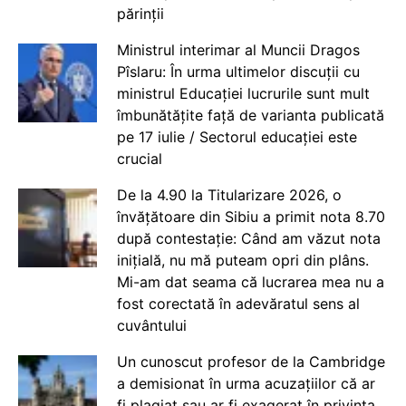
părinții
Ministrul interimar al Muncii Dragos
Pîslaru: În urma ultimelor discuții cu
ministrul Educației lucrurile sunt mult
îmbunătățite față de varianta publicată
pe 17 iulie / Sectorul educației este
crucial
De la 4.90 la Titularizare 2026, o
învățătoare din Sibiu a primit nota 8.70
după contestație: Când am văzut nota
inițială, nu mă puteam opri din plâns.
Mi-am dat seama că lucrarea mea nu a
fost corectată în adevăratul sens al
cuvântului
Un cunoscut profesor de la Cambridge
a demisionat în urma acuzațiilor că ar
fi plagiat sau ar fi exagerat în privința