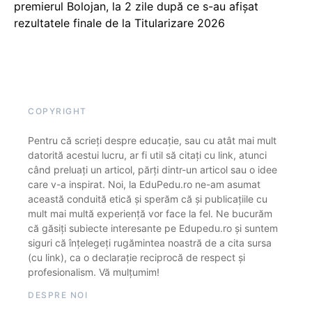
premierul Bolojan, la 2 zile după ce s-au afișat
rezultatele finale de la Titularizare 2026
COPYRIGHT
Pentru că scrieți despre educație, sau cu atât mai mult
datorită acestui lucru, ar fi util să citați cu link, atunci
când preluați un articol, părți dintr-un articol sau o idee
care v-a inspirat. Noi, la EduPedu.ro ne-am asumat
această conduită etică și sperăm că și publicațiile cu
mult mai multă experiență vor face la fel. Ne bucurăm
că găsiți subiecte interesante pe Edupedu.ro și suntem
siguri că înțelegeți rugămintea noastră de a cita sursa
(cu link), ca o declarație reciprocă de respect și
profesionalism. Vă mulțumim!
DESPRE NOI