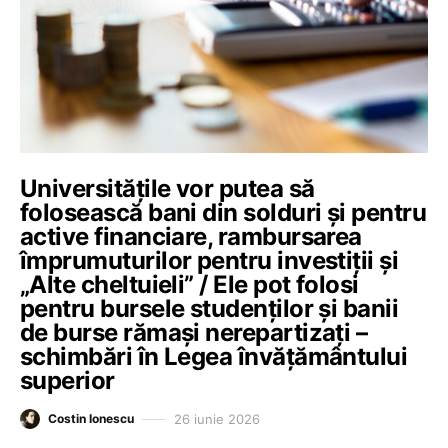
Universitățile vor putea să
folosească bani din solduri și pentru
active financiare, rambursarea
împrumuturilor pentru investiții și
„Alte cheltuieli” / Ele pot folosi
pentru bursele studenților și banii
de burse rămași nerepartizați –
schimbări în Legea învățământului
superior
26 iunie 2026
Costin Ionescu