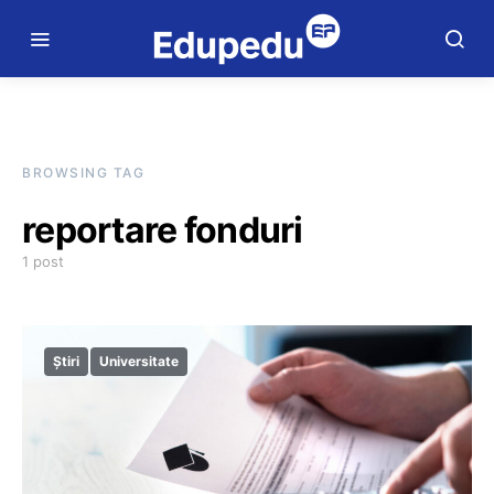
BROWSING TAG
reportare fonduri
1 post
Știri
Universitate