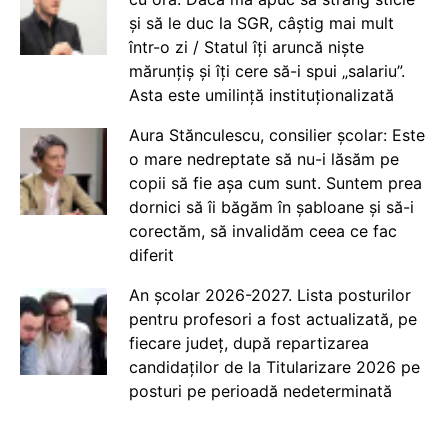
și să le duc la SGR, câștig mai mult
într-o zi / Statul îți aruncă niște
mărunțiș și îți cere să-i spui „salariu”.
Asta este umilință instituționalizată
Aura Stănculescu, consilier școlar: Este
o mare nedreptate să nu-i lăsăm pe
copii să fie așa cum sunt. Suntem prea
dornici să îi băgăm în șabloane și să-i
corectăm, să invalidăm ceea ce fac
diferit
An școlar 2026-2027. Lista posturilor
pentru profesori a fost actualizată, pe
fiecare județ, după repartizarea
candidaților de la Titularizare 2026 pe
posturi pe perioadă nedeterminată