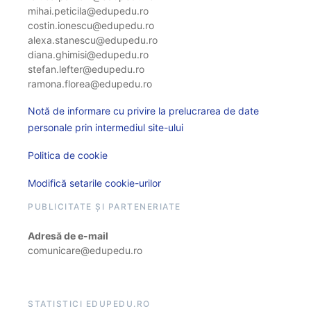
mihai.peticila@edupedu.ro
costin.ionescu@edupedu.ro
alexa.stanescu@edupedu.ro
diana.ghimisi@edupedu.ro
stefan.lefter@edupedu.ro
ramona.florea@edupedu.ro
Notă de informare cu privire la prelucrarea de date
personale prin intermediul site-ului
Politica de cookie
Modifică setarile cookie-urilor
PUBLICITATE ȘI PARTENERIATE
Adresă de e-mail
comunicare@edupedu.ro
STATISTICI EDUPEDU.RO