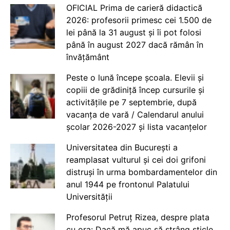
OFICIAL Prima de carieră didactică
2026: profesorii primesc cei 1.500 de
lei până la 31 august și îi pot folosi
până în august 2027 dacă rămân în
învățământ
Peste o lună începe școala. Elevii și
copiii de grădiniță încep cursurile și
activitățile pe 7 septembrie, după
vacanța de vară / Calendarul anului
școlar 2026-2027 și lista vacanțelor
Universitatea din București a
reamplasat vulturul și cei doi grifoni
distruși în urma bombardamentelor din
anul 1944 pe frontonul Palatului
Universității
Profesorul Petruț Rizea, despre plata
cu ora: Dacă mă apuc să strâng sticle