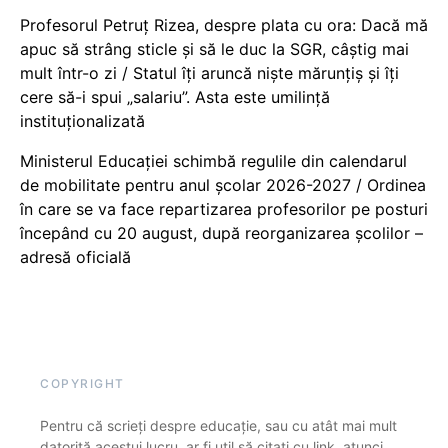
Profesorul Petruț Rizea, despre plata cu ora: Dacă mă
apuc să strâng sticle și să le duc la SGR, câștig mai
mult într-o zi / Statul îți aruncă niște mărunțiș și îți
cere să-i spui „salariu”. Asta este umilință
instituționalizată
Ministerul Educației schimbă regulile din calendarul
de mobilitate pentru anul școlar 2026-2027 / Ordinea
în care se va face repartizarea profesorilor pe posturi
începând cu 20 august, după reorganizarea școlilor –
adresă oficială
COPYRIGHT
Pentru că scrieți despre educație, sau cu atât mai mult
datorită acestui lucru, ar fi util să citați cu link, atunci