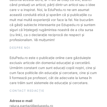
când preluați un articol, părți dintr-un articol sau o idee
care v-a inspirat. Noi, la EduPedu.ro ne-am asumat
această conduită etică și sperăm că și publicațiile cu
mult mai multă experiență vor face la fel. Ne bucurăm
că găsiți subiecte interesante pe Edupedu.ro și suntem
siguri că înțelegeți rugămintea noastră de a cita sursa
(cu link), ca o declarație reciprocă de respect și
profesionalism. Vă mulțumim!
DESPRE NOI
EduPedu.ro este o publicație online care găzduiește
exclusiv articole din domeniul educației și cercetării.
Urmărim constant cum sunt educați copiii noștri, cine și
cum face politicile din educație și cercetare, cine și cum
îi formează pe profesori, cât de adecvate la lumea în
care trăim sunt sistemele de educație și cercetare.
CONTACT REDACȚIE
Adrese e-mail
raluca.pantazi@edupedu.ro