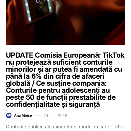
UPDATE Comisia Europeană: TikTok
nu protejează suficient conturile
minorilor și ar putea fi amendată cu
până la 6% din cifra de afaceri
globală / Ce susține compania:
Conturile pentru adolescenți au
peste 50 de funcții prestabilite de
confidențialitate și siguranță
24 iulie 2026
Ana Moise
Conturile publice ale minorilor și modul în care TikTok