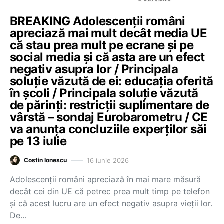
BREAKING Adolescenții români
apreciază mai mult decât media UE
că stau prea mult pe ecrane și pe
social media și că asta are un efect
negativ asupra lor / Principala
soluție văzută de ei: educația oferită
în școli / Principala soluție văzută
de părinți: restricții suplimentare de
vârstă – sondaj Eurobarometru / CE
va anunța concluziile experților săi
pe 13 iulie
16 iunie 2026
Costin Ionescu
Adolescenții români apreciază în mai mare măsură
decât cei din UE că petrec prea mult timp pe telefon
și că acest lucru are un efect negativ asupra vieții lor.
De…