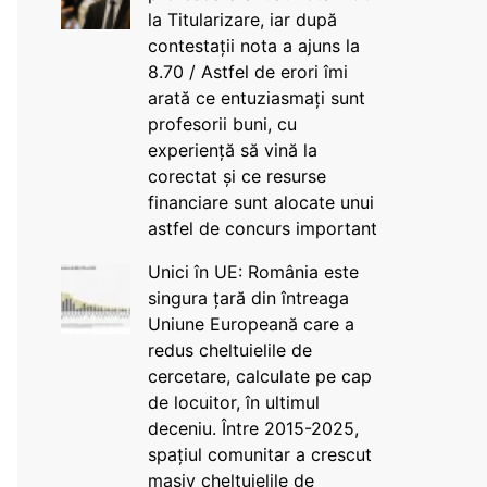
la Titularizare, iar după
contestații nota a ajuns la
8.70 / Astfel de erori îmi
arată ce entuziasmați sunt
profesorii buni, cu
experiență să vină la
corectat și ce resurse
financiare sunt alocate unui
astfel de concurs important
Unici în UE: România este
singura țară din întreaga
Uniune Europeană care a
redus cheltuielile de
cercetare, calculate pe cap
de locuitor, în ultimul
deceniu. Între 2015-2025,
spațiul comunitar a crescut
masiv cheltuielile de