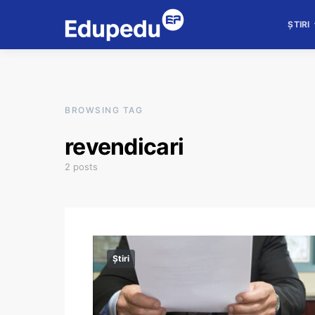
ȘTIRI
BROWSING TAG
revendicari
2 posts
Știri