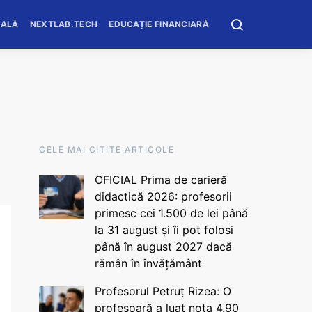
OALĂ
NEXTLAB.TECH
EDUCAȚIE FINANCIARĂ
CELE MAI CITITE ARTICOLE
OFICIAL Prima de carieră
didactică 2026: profesorii
primesc cei 1.500 de lei până
la 31 august și îi pot folosi
până în august 2027 dacă
rămân în învățământ
Profesorul Petruț Rizea: O
profesoară a luat nota 4.90