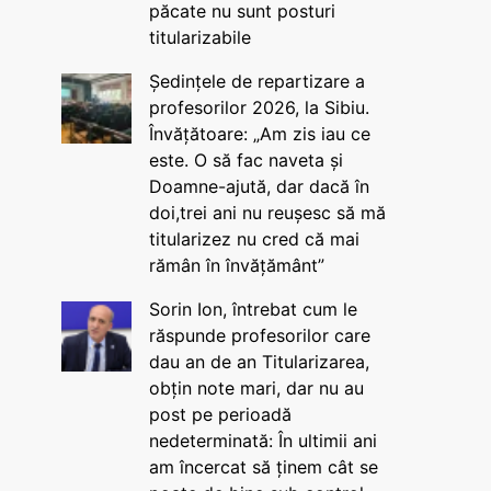
păcate nu sunt posturi
titularizabile
Ședințele de repartizare a
profesorilor 2026, la Sibiu.
Învățătoare: „Am zis iau ce
este. O să fac naveta și
Doamne-ajută, dar dacă în
doi,trei ani nu reușesc să mă
titularizez nu cred că mai
rămân în învățământ”
Sorin Ion, întrebat cum le
răspunde profesorilor care
dau an de an Titularizarea,
obțin note mari, dar nu au
post pe perioadă
nedeterminată: În ultimii ani
am încercat să ținem cât se