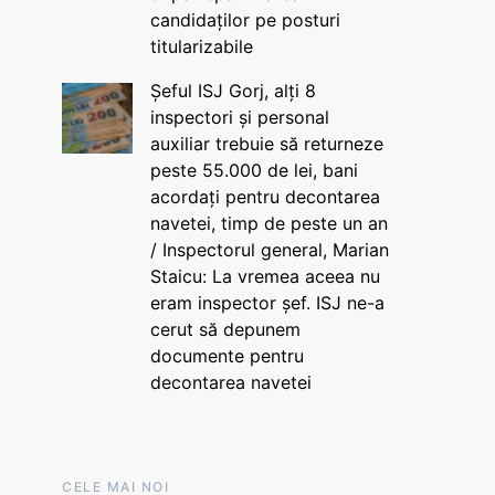
candidaților pe posturi
titularizabile
Șeful ISJ Gorj, alți 8
inspectori și personal
auxiliar trebuie să returneze
peste 55.000 de lei, bani
acordați pentru decontarea
navetei, timp de peste un an
/ Inspectorul general, Marian
Staicu: La vremea aceea nu
eram inspector șef. ISJ ne-a
cerut să depunem
documente pentru
decontarea navetei
CELE MAI NOI