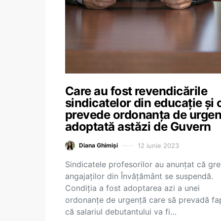
Care au fost revendicările
sindicatelor din educație și 
prevede ordonanța de urgen
adoptată astăzi de Guvern
12 iunie 2023
Diana Ghimiși
Sindicatele profesorilor au anunțat că gr
angajaților din Învățământ se suspendă.
Condiția a fost adoptarea azi a unei
ordonanțe de urgență care să prevadă fa
că salariul debutantului va fi…