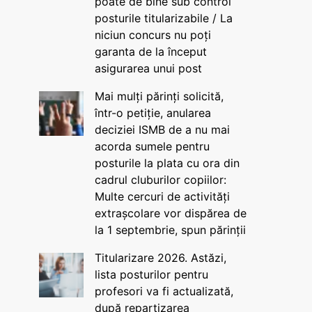
poate de bine sub control
posturile titularizabile / La
niciun concurs nu poți
garanta de la început
asigurarea unui post
Mai mulți părinți solicită,
într-o petiție, anularea
deciziei ISMB de a nu mai
acorda sumele pentru
posturile la plata cu ora din
cadrul cluburilor copiilor:
Multe cercuri de activități
extrașcolare vor dispărea de
la 1 septembrie, spun părinții
Titularizare 2026. Astăzi,
lista posturilor pentru
profesori va fi actualizată,
după repartizarea