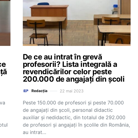
De ce au intrat în grevă
ce
profesorii? Lista integrală a
ță
revendicărilor celor peste
200.000 de angajați din școli
22 mai 2023
Redacția
eva
Peste 150.000 de profesori și peste 70.000
de angajați din școli, personal didactic
auxiliar și nedidactic, din totalul de 292.000
ptul
de profesori și angajați în școlile din România,
au intrat…