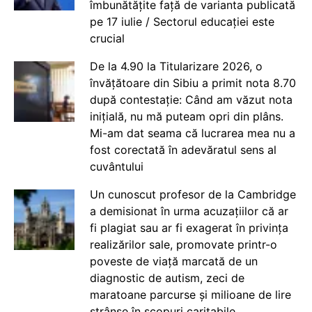
îmbunătățite față de varianta publicată
pe 17 iulie / Sectorul educației este
crucial
De la 4.90 la Titularizare 2026, o
învățătoare din Sibiu a primit nota 8.70
după contestație: Când am văzut nota
inițială, nu mă puteam opri din plâns.
Mi-am dat seama că lucrarea mea nu a
fost corectată în adevăratul sens al
cuvântului
Un cunoscut profesor de la Cambridge
a demisionat în urma acuzațiilor că ar
fi plagiat sau ar fi exagerat în privința
realizărilor sale, promovate printr-o
poveste de viață marcată de un
diagnostic de autism, zeci de
maratoane parcurse și milioane de lire
strânse în scopuri caritabile