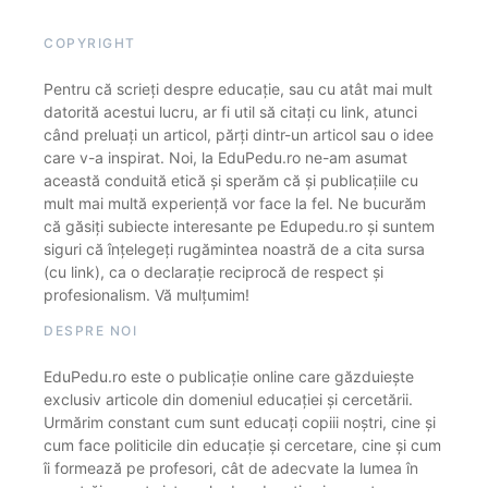
COPYRIGHT
Pentru că scrieți despre educație, sau cu atât mai mult
datorită acestui lucru, ar fi util să citați cu link, atunci
când preluați un articol, părți dintr-un articol sau o idee
care v-a inspirat. Noi, la EduPedu.ro ne-am asumat
această conduită etică și sperăm că și publicațiile cu
mult mai multă experiență vor face la fel. Ne bucurăm
că găsiți subiecte interesante pe Edupedu.ro și suntem
siguri că înțelegeți rugămintea noastră de a cita sursa
(cu link), ca o declarație reciprocă de respect și
profesionalism. Vă mulțumim!
DESPRE NOI
EduPedu.ro este o publicație online care găzduiește
exclusiv articole din domeniul educației și cercetării.
Urmărim constant cum sunt educați copiii noștri, cine și
cum face politicile din educație și cercetare, cine și cum
îi formează pe profesori, cât de adecvate la lumea în