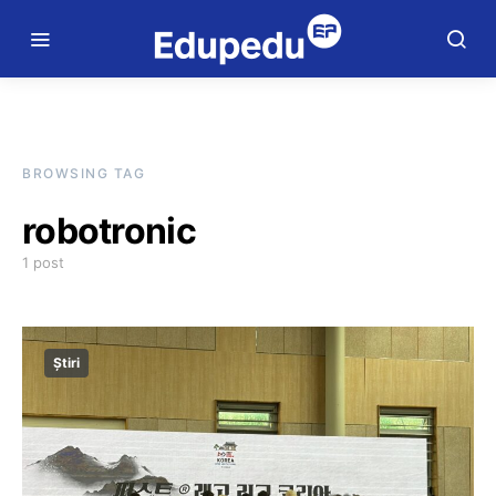
BROWSING TAG
robotronic
1 post
Știri