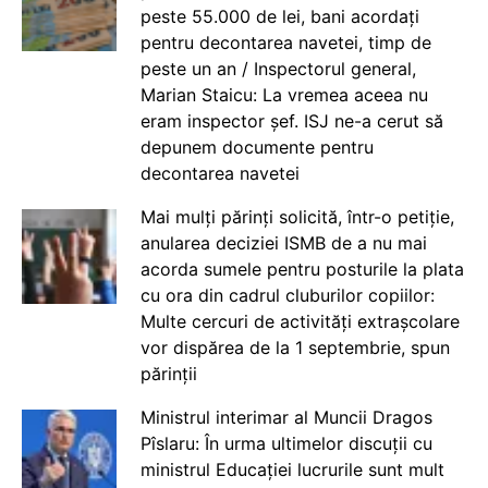
peste 55.000 de lei, bani acordați
pentru decontarea navetei, timp de
peste un an / Inspectorul general,
Marian Staicu: La vremea aceea nu
eram inspector șef. ISJ ne-a cerut să
depunem documente pentru
decontarea navetei
Mai mulți părinți solicită, într-o petiție,
anularea deciziei ISMB de a nu mai
acorda sumele pentru posturile la plata
cu ora din cadrul cluburilor copiilor:
Multe cercuri de activități extrașcolare
vor dispărea de la 1 septembrie, spun
părinții
Ministrul interimar al Muncii Dragos
Pîslaru: În urma ultimelor discuții cu
ministrul Educației lucrurile sunt mult