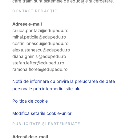
care trăim sunt sistemele de educație și cercetare.
CONTACT REDACȚIE
Adrese e-mail
raluca.pantazi@edupedu.ro
mihai.peticila@edupedu.ro
costin.ionescu@edupedu.ro
alexa.stanescu@edupedu.ro
diana.ghimisi@edupedu.ro
stefan.lefter@edupedu.ro
ramona.florea@edupedu.ro
Notă de informare cu privire la prelucrarea de date
personale prin intermediul site-ului
Politica de cookie
Modifică setarile cookie-urilor
PUBLICITATE ȘI PARTENERIATE
Adresă de e-mail