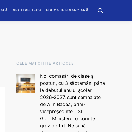
OALĂ
NEXTLAB.TECH
EDUCAȚIE FINANCIARĂ
CELE MAI CITITE ARTICOLE
Noi comasări de clase și
posturi, cu 3 săptămâni până
la debutul anului școlar
2026-2027, sunt semnalate
de Alin Badea, prim-
vicepreședinte USLI
Gorj: Ministerul o comite
grav de tot. Ne sună