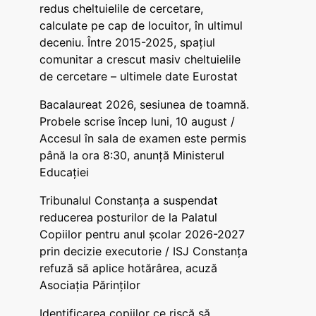
redus cheltuielile de cercetare,
calculate pe cap de locuitor, în ultimul
deceniu. Între 2015-2025, spațiul
comunitar a crescut masiv cheltuielile
de cercetare – ultimele date Eurostat
Bacalaureat 2026, sesiunea de toamnă.
Probele scrise încep luni, 10 august /
Accesul în sala de examen este permis
până la ora 8:30, anunță Ministerul
Educației
Tribunalul Constanța a suspendat
reducerea posturilor de la Palatul
Copiilor pentru anul școlar 2026-2027
prin decizie executorie / ISJ Constanța
refuză să aplice hotărârea, acuză
Asociația Părinților
Identificarea copiilor ce riscă să