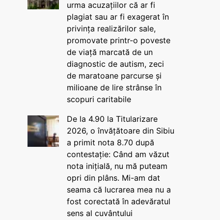
urma acuzațiilor că ar fi
plagiat sau ar fi exagerat în
privința realizărilor sale,
promovate printr-o poveste
de viață marcată de un
diagnostic de autism, zeci
de maratoane parcurse și
milioane de lire strânse în
scopuri caritabile
De la 4.90 la Titularizare
2026, o învățătoare din Sibiu
a primit nota 8.70 după
contestație: Când am văzut
nota inițială, nu mă puteam
opri din plâns. Mi-am dat
seama că lucrarea mea nu a
fost corectată în adevăratul
sens al cuvântului