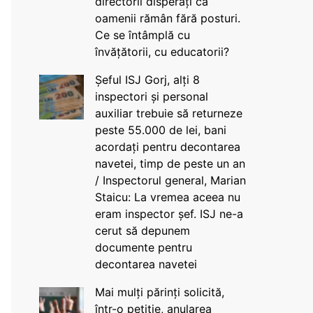
directorii disperați că
oamenii rămân fără posturi.
Ce se întâmplă cu
învățătorii, cu educatorii?
Șeful ISJ Gorj, alți 8
inspectori și personal
auxiliar trebuie să returneze
peste 55.000 de lei, bani
acordați pentru decontarea
navetei, timp de peste un an
/ Inspectorul general, Marian
Staicu: La vremea aceea nu
eram inspector șef. ISJ ne-a
cerut să depunem
documente pentru
decontarea navetei
Mai mulți părinți solicită,
într-o petiție, anularea