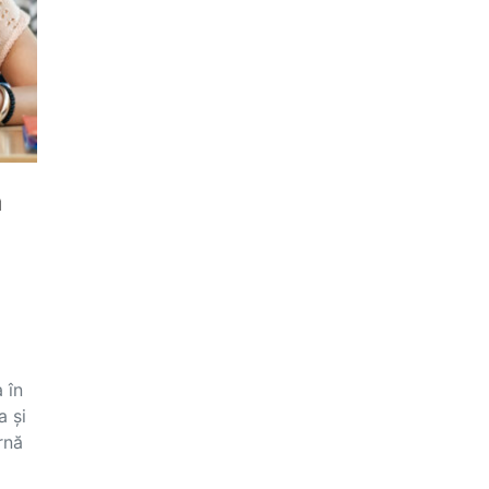
ă
 în
a și
rnă