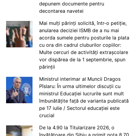
depunem documente pentru
decontarea navetei
Mai mulți părinți solicită, într-o petiție,
anularea deciziei ISMB de a nu mai
acorda sumele pentru posturile la plata
cu ora din cadrul cluburilor copiilor:
Multe cercuri de activități extrașcolare
vor dispărea de la 1 septembrie, spun
părinții
Ministrul interimar al Muncii Dragos
Pîslaru: În urma ultimelor discuții cu
ministrul Educației lucrurile sunt mult
îmbunătățite față de varianta publicată
pe 17 iulie / Sectorul educației este
crucial
De la 4.90 la Titularizare 2026, o
învățătoare din Sibiu a primit nota 8.70