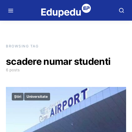
BROWSING TAG
scadere numar studenti
6 posts
Știri
Universitate