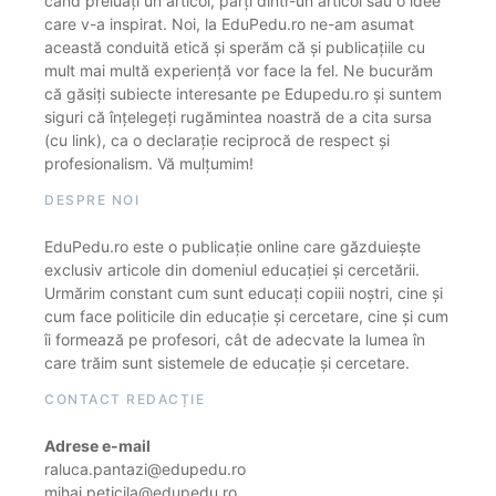
când preluați un articol, părți dintr-un articol sau o idee
care v-a inspirat. Noi, la EduPedu.ro ne-am asumat
această conduită etică și sperăm că și publicațiile cu
mult mai multă experiență vor face la fel. Ne bucurăm
că găsiți subiecte interesante pe Edupedu.ro și suntem
siguri că înțelegeți rugămintea noastră de a cita sursa
(cu link), ca o declarație reciprocă de respect și
profesionalism. Vă mulțumim!
DESPRE NOI
EduPedu.ro este o publicație online care găzduiește
exclusiv articole din domeniul educației și cercetării.
Urmărim constant cum sunt educați copiii noștri, cine și
cum face politicile din educație și cercetare, cine și cum
îi formează pe profesori, cât de adecvate la lumea în
care trăim sunt sistemele de educație și cercetare.
CONTACT REDACȚIE
Adrese e-mail
raluca.pantazi@edupedu.ro
mihai.peticila@edupedu.ro