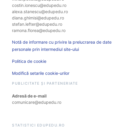
costin.ionescu@edupedu.ro
alexa.stanescu@edupedu.ro
diana.ghimisi@edupedu.ro
stefan.lefter@edupedu.ro
ramona.florea@edupedu.ro
Notă de informare cu privire la prelucrarea de date
personale prin intermediul site-ului
Politica de cookie
Modifică setarile cookie-urilor
PUBLICITATE ȘI PARTENERIATE
Adresă de e-mail
comunicare@edupedu.ro
STATISTICI EDUPEDU.RO