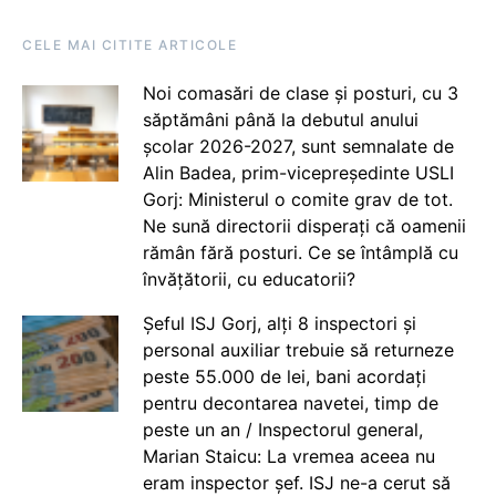
CELE MAI CITITE ARTICOLE
Noi comasări de clase și posturi, cu 3
săptămâni până la debutul anului
școlar 2026-2027, sunt semnalate de
Alin Badea, prim-vicepreședinte USLI
Gorj: Ministerul o comite grav de tot.
Ne sună directorii disperați că oamenii
rămân fără posturi. Ce se întâmplă cu
învățătorii, cu educatorii?
Șeful ISJ Gorj, alți 8 inspectori și
personal auxiliar trebuie să returneze
peste 55.000 de lei, bani acordați
pentru decontarea navetei, timp de
peste un an / Inspectorul general,
Marian Staicu: La vremea aceea nu
eram inspector șef. ISJ ne-a cerut să