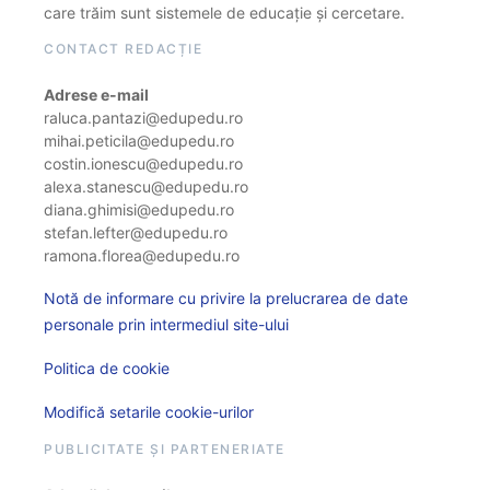
care trăim sunt sistemele de educație și cercetare.
CONTACT REDACȚIE
Adrese e-mail
raluca.pantazi@edupedu.ro
mihai.peticila@edupedu.ro
costin.ionescu@edupedu.ro
alexa.stanescu@edupedu.ro
diana.ghimisi@edupedu.ro
stefan.lefter@edupedu.ro
ramona.florea@edupedu.ro
Notă de informare cu privire la prelucrarea de date
personale prin intermediul site-ului
Politica de cookie
Modifică setarile cookie-urilor
PUBLICITATE ȘI PARTENERIATE