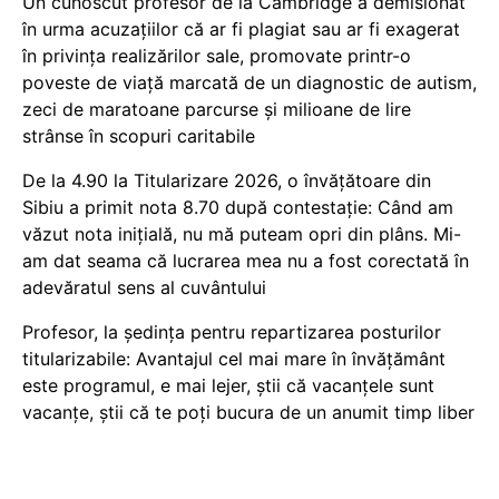
Un cunoscut profesor de la Cambridge a demisionat
în urma acuzațiilor că ar fi plagiat sau ar fi exagerat
în privința realizărilor sale, promovate printr-o
poveste de viață marcată de un diagnostic de autism,
zeci de maratoane parcurse și milioane de lire
strânse în scopuri caritabile
De la 4.90 la Titularizare 2026, o învățătoare din
Sibiu a primit nota 8.70 după contestație: Când am
văzut nota inițială, nu mă puteam opri din plâns. Mi-
am dat seama că lucrarea mea nu a fost corectată în
adevăratul sens al cuvântului
Profesor, la ședința pentru repartizarea posturilor
titularizabile: Avantajul cel mai mare în învățământ
este programul, e mai lejer, știi că vacanțele sunt
vacanţe, știi că te poți bucura de un anumit timp liber