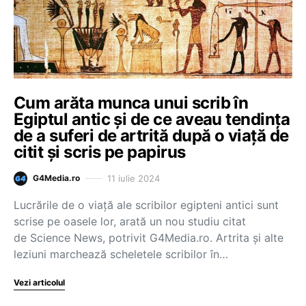
Cum arăta munca unui scrib în
Egiptul antic și de ce aveau tendința
de a suferi de artrită după o viață de
citit și scris pe papirus
11 iulie 2024
G4Media.ro
Lucrările de o viață ale scribilor egipteni antici sunt
scrise pe oasele lor, arată un nou studiu citat
de Science News, potrivit G4Media.ro. Artrita și alte
leziuni marchează scheletele scribilor în…
Vezi articolul