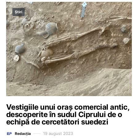
Știri
Vestigiile unui oraș comercial antic,
descoperite în sudul Ciprului de o
echipă de cercetători suedezi
19 august 2023
Redacția