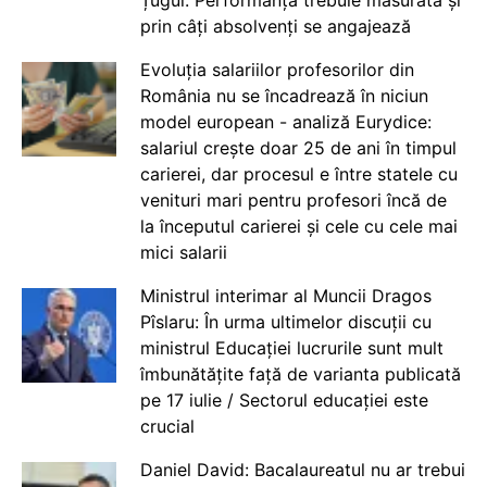
Țugui: Performanța trebuie măsurată și
prin câți absolvenți se angajează
Evoluția salariilor profesorilor din
România nu se încadrează în niciun
model european - analiză Eurydice:
salariul crește doar 25 de ani în timpul
carierei, dar procesul e între statele cu
venituri mari pentru profesori încă de
la începutul carierei și cele cu cele mai
mici salarii
Ministrul interimar al Muncii Dragos
Pîslaru: În urma ultimelor discuții cu
ministrul Educației lucrurile sunt mult
îmbunătățite față de varianta publicată
pe 17 iulie / Sectorul educației este
crucial
Daniel David: Bacalaureatul nu ar trebui