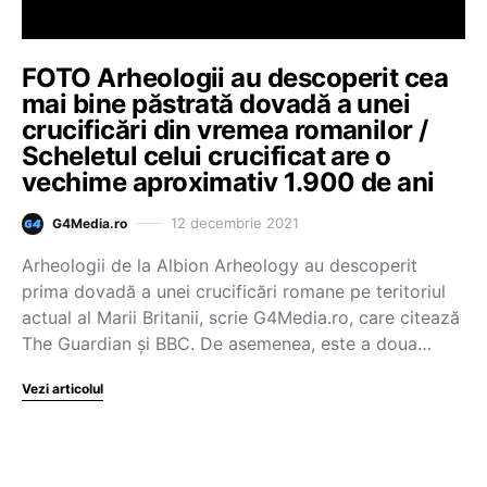
FOTO Arheologii au descoperit cea
mai bine păstrată dovadă a unei
crucificări din vremea romanilor /
Scheletul celui crucificat are o
vechime aproximativ 1.900 de ani
12 decembrie 2021
G4Media.ro
Arheologii de la Albion Arheology au descoperit
prima dovadă a unei crucificări romane pe teritoriul
actual al Marii Britanii, scrie G4Media.ro, care citează
The Guardian și BBC. De asemenea, este a doua…
Vezi articolul