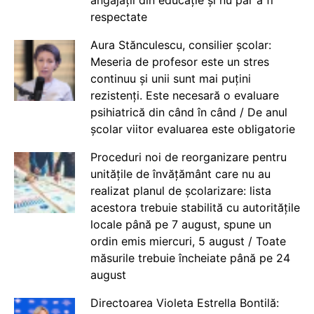
angajații din educație și nu par a fi
respectate
Aura Stănculescu, consilier școlar:
Meseria de profesor este un stres
continuu și unii sunt mai puțini
rezistenți. Este necesară o evaluare
psihiatrică din când în când / De anul
școlar viitor evaluarea este obligatorie
Proceduri noi de reorganizare pentru
unitățile de învățământ care nu au
realizat planul de școlarizare: lista
acestora trebuie stabilită cu autoritățile
locale până pe 7 august, spune un
ordin emis miercuri, 5 august / Toate
măsurile trebuie încheiate până pe 24
august
Directoarea Violeta Estrella Bontilă: