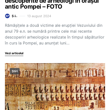
descoperite de arheologi în orașul
antic Pompei – FOTO
13 august 2024
Ș.L.
Rămăşiţele a două victime ale erupţiei Vezuviului din
anul 79 e.n. se numără printre cele mai recente
descoperiri arheologice realizate în timpul săpăturilor
în curs la Pompei, au anunţat luni…
Vezi articolul
Știri