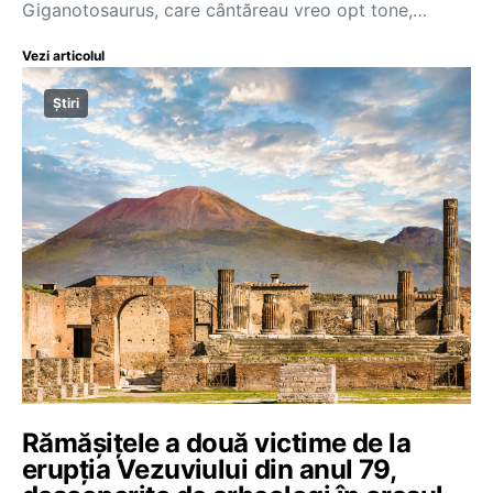
Giganotosaurus, care cântăreau vreo opt tone,…
Vezi articolul
Știri
Rămășițele a două victime de la
erupția Vezuviului din anul 79,