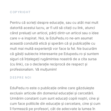
COPYRIGHT
Pentru că scrieți despre educație, sau cu atât mai mult
datorită acestui lucru, ar fi util să citați cu link, atunci
când preluați un articol, părți dintr-un articol sau o idee
care v-a inspirat. Noi, la EduPedu.ro ne-am asumat
această conduită etică și sperăm că și publicațiile cu
mult mai multă experiență vor face la fel. Ne bucurăm
că găsiți subiecte interesante pe Edupedu.ro și suntem
siguri că înțelegeți rugămintea noastră de a cita sursa
(cu link), ca o declarație reciprocă de respect și
profesionalism. Vă mulțumim!
DESPRE NOI
EduPedu.ro este o publicație online care găzduiește
exclusiv articole din domeniul educației și cercetării.
Urmărim constant cum sunt educați copiii noștri, cine și
cum face politicile din educație și cercetare, cine și cum
îi formează pe profesori, cât de adecvate la lumea în