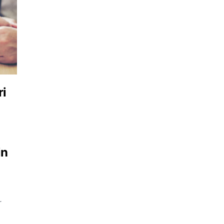
ri
u
in
r