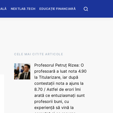
OALĂ
NEXTLAB.TECH
EDUCAȚIE FINANCIARĂ
CELE MAI CITITE ARTICOLE
Profesorul Petruț Rizea: O
profesoară a luat nota 4.90
la Titularizare, iar după
contestații nota a ajuns la
8.70 / Astfel de erori îmi
arată ce entuziasmați sunt
profesorii buni, cu
experiență să vină la