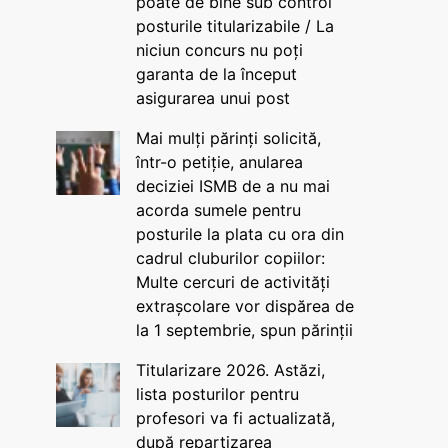
poate de bine sub control
posturile titularizabile / La
niciun concurs nu poți
garanta de la început
asigurarea unui post
Mai mulți părinți solicită,
într-o petiție, anularea
deciziei ISMB de a nu mai
acorda sumele pentru
posturile la plata cu ora din
cadrul cluburilor copiilor:
Multe cercuri de activități
extrașcolare vor dispărea de
la 1 septembrie, spun părinții
Titularizare 2026. Astăzi,
lista posturilor pentru
profesori va fi actualizată,
după repartizarea