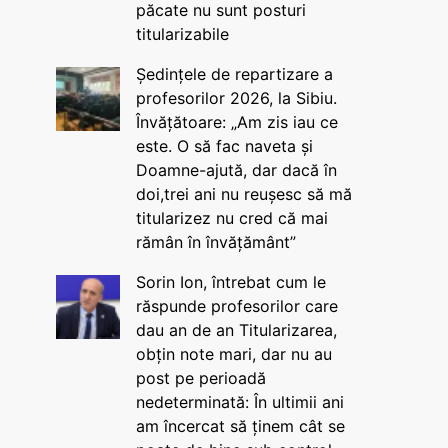
păcate nu sunt posturi
titularizabile
Ședințele de repartizare a
profesorilor 2026, la Sibiu.
Învățătoare: „Am zis iau ce
este. O să fac naveta și
Doamne-ajută, dar dacă în
doi,trei ani nu reușesc să mă
titularizez nu cred că mai
rămân în învățământ”
Sorin Ion, întrebat cum le
răspunde profesorilor care
dau an de an Titularizarea,
obțin note mari, dar nu au
post pe perioadă
nedeterminată: În ultimii ani
am încercat să ținem cât se