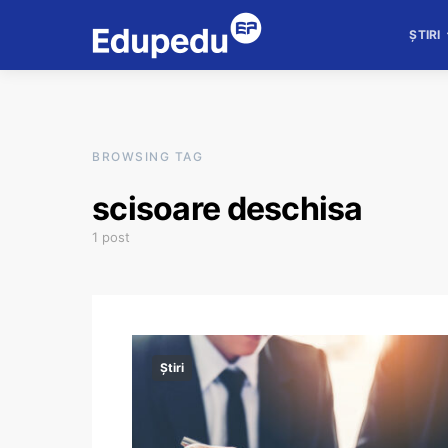
ȘTIRI
BROWSING TAG
scisoare deschisa
1 post
Știri