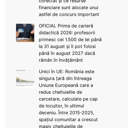
corectat și ce resurse
financiare sunt alocate unui
astfel de concurs important
OFICIAL Prima de carieră
didactică 2026: profesorii
primesc cei 1.500 de lei până
la 31 august și îi pot folosi
până în august 2027 dacă
rămân în învățământ
Unici în UE: România este
singura țară din întreaga
Uniune Europeană care a
redus cheltuielile de
cercetare, calculate pe cap
de locuitor, în ultimul
deceniu. Între 2015-2025,
spațiul comunitar a crescut
masiv cheltuielile de