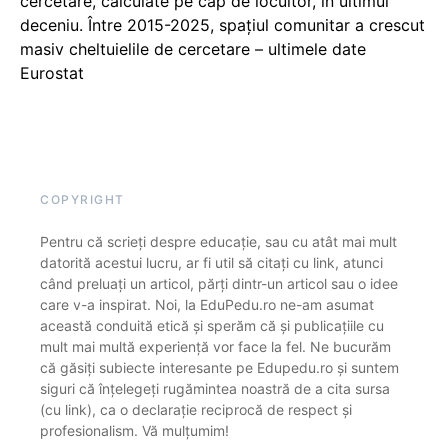
cercetare, calculate pe cap de locuitor, în ultimul
deceniu. Între 2015-2025, spațiul comunitar a crescut
masiv cheltuielile de cercetare – ultimele date
Eurostat
COPYRIGHT
Pentru că scrieți despre educație, sau cu atât mai mult
datorită acestui lucru, ar fi util să citați cu link, atunci
când preluați un articol, părți dintr-un articol sau o idee
care v-a inspirat. Noi, la EduPedu.ro ne-am asumat
această conduită etică și sperăm că și publicațiile cu
mult mai multă experiență vor face la fel. Ne bucurăm
că găsiți subiecte interesante pe Edupedu.ro și suntem
siguri că înțelegeți rugămintea noastră de a cita sursa
(cu link), ca o declarație reciprocă de respect și
profesionalism. Vă mulțumim!