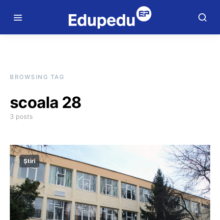
BROWSING TAG
scoala 28
3 posts
Știri