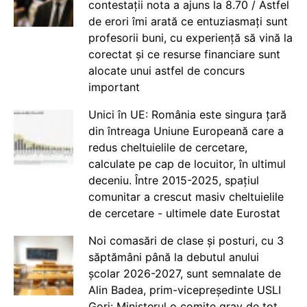
contestații nota a ajuns la 8.70 / Astfel
de erori îmi arată ce entuziasmați sunt
profesorii buni, cu experiență să vină la
corectat și ce resurse financiare sunt
alocate unui astfel de concurs
important
Unici în UE: România este singura țară
din întreaga Uniune Europeană care a
redus cheltuielile de cercetare,
calculate pe cap de locuitor, în ultimul
deceniu. Între 2015-2025, spațiul
comunitar a crescut masiv cheltuielile
de cercetare - ultimele date Eurostat
Noi comasări de clase și posturi, cu 3
săptămâni până la debutul anului
școlar 2026-2027, sunt semnalate de
Alin Badea, prim-vicepreședinte USLI
Gorj: Ministerul o comite grav de tot.