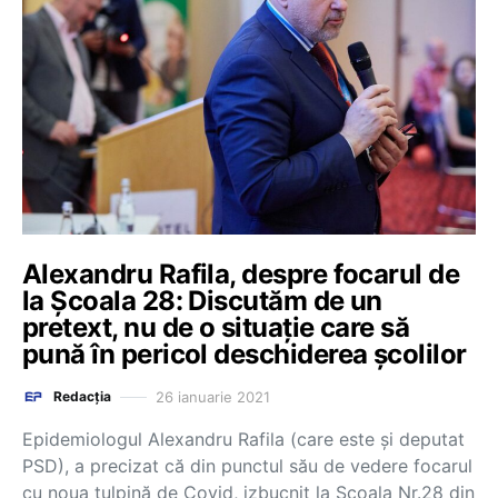
Alexandru Rafila, despre focarul de
la Școala 28: Discutăm de un
pretext, nu de o situație care să
pună în pericol deschiderea școlilor
26 ianuarie 2021
Redacția
Epidemiologul Alexandru Rafila (care este și deputat
PSD), a precizat că din punctul său de vedere focarul
cu noua tulpină de Covid, izbucnit la Școala Nr.28 din