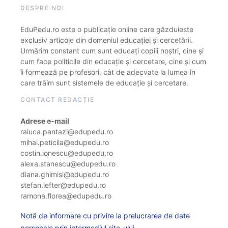
DESPRE NOI
EduPedu.ro este o publicație online care găzduiește
exclusiv articole din domeniul educației și cercetării.
Urmărim constant cum sunt educați copiii noștri, cine și
cum face politicile din educație și cercetare, cine și cum
îi formează pe profesori, cât de adecvate la lumea în
care trăim sunt sistemele de educație și cercetare.
CONTACT REDACȚIE
Adrese e-mail
raluca.pantazi@edupedu.ro
mihai.peticila@edupedu.ro
costin.ionescu@edupedu.ro
alexa.stanescu@edupedu.ro
diana.ghimisi@edupedu.ro
stefan.lefter@edupedu.ro
ramona.florea@edupedu.ro
Notă de informare cu privire la prelucrarea de date
personale prin intermediul site-ului