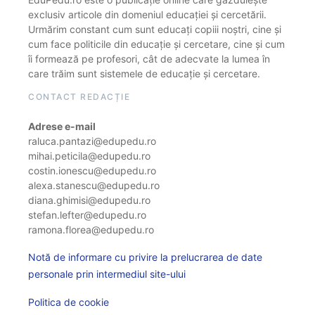
exclusiv articole din domeniul educației și cercetării.
Urmărim constant cum sunt educați copiii noștri, cine și
cum face politicile din educație și cercetare, cine și cum
îi formează pe profesori, cât de adecvate la lumea în
care trăim sunt sistemele de educație și cercetare.
CONTACT REDACȚIE
Adrese e-mail
raluca.pantazi@edupedu.ro
mihai.peticila@edupedu.ro
costin.ionescu@edupedu.ro
alexa.stanescu@edupedu.ro
diana.ghimisi@edupedu.ro
stefan.lefter@edupedu.ro
ramona.florea@edupedu.ro
Notă de informare cu privire la prelucrarea de date
personale prin intermediul site-ului
Politica de cookie