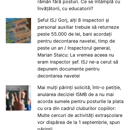
rămân fără posturi. Ce se întâmplă cu
învățătorii, cu educatorii?
Șeful ISJ Gorj, alți 8 inspectori și
personal auxiliar trebuie să returneze
peste 55.000 de lei, bani acordați
pentru decontarea navetei, timp de
peste un an / Inspectorul general,
Marian Staicu: La vremea aceea nu
eram inspector șef. ISJ ne-a cerut să
depunem documente pentru
decontarea navetei
Mai mulți părinți solicită, într-o petiție,
anularea deciziei ISMB de a nu mai
acorda sumele pentru posturile la plata
cu ora din cadrul cluburilor copiilor:
Multe cercuri de activități extrașcolare
vor dispărea de la 1 septembrie, spun
părinții