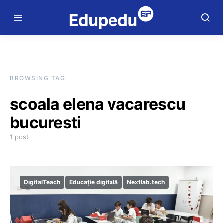
BROWSING TAG
scoala elena vacarescu
bucuresti
1 post
DigitalTeach
Educație digitală
Nextlab.tech