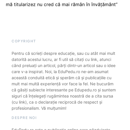
mă titularizez nu cred că mai rămân în învățământ”
COPYRIGHT
Pentru că scrieți despre educație, sau cu atât mai mult
datorită acestui lucru, ar fi util să citați cu link, atunci
când preluați un articol, părți dintr-un articol sau o idee
care v-a inspirat. Noi, la EduPedu.ro ne-am asumat
această conduită etică și sperăm că și publicațiile cu
mult mai multă experiență vor face la fel. Ne bucurăm
că găsiți subiecte interesante pe Edupedu.ro și suntem
siguri că înțelegeți rugămintea noastră de a cita sursa
(cu link), ca o declarație reciprocă de respect și
profesionalism. Vă mulțumim!
DESPRE NOI
EduPedu.ro este o publicație online care găzduiește