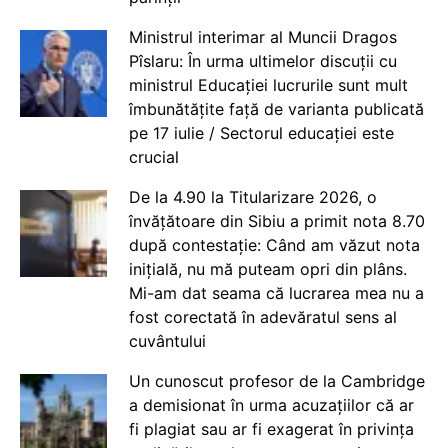
Ministrul interimar al Muncii Dragos
Pîslaru: În urma ultimelor discuții cu
ministrul Educației lucrurile sunt mult
îmbunătățite față de varianta publicată
pe 17 iulie / Sectorul educației este
crucial
De la 4.90 la Titularizare 2026, o
învățătoare din Sibiu a primit nota 8.70
după contestație: Când am văzut nota
inițială, nu mă puteam opri din plâns.
Mi-am dat seama că lucrarea mea nu a
fost corectată în adevăratul sens al
cuvântului
Un cunoscut profesor de la Cambridge
a demisionat în urma acuzațiilor că ar
fi plagiat sau ar fi exagerat în privința