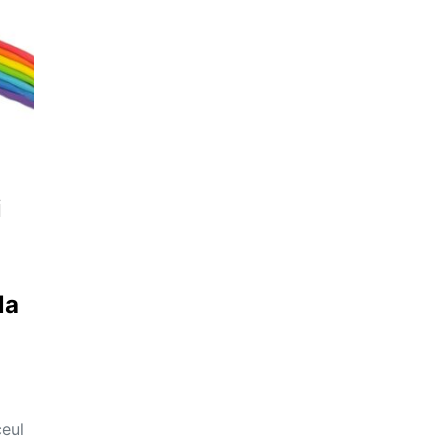
i
la
ceul