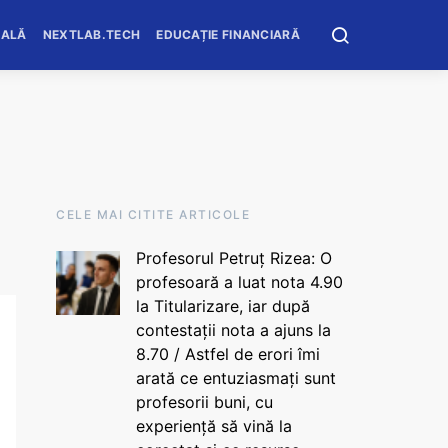
OALĂ
NEXTLAB.TECH
EDUCAȚIE FINANCIARĂ
CELE MAI CITITE ARTICOLE
Profesorul Petruț Rizea: O
profesoară a luat nota 4.90
la Titularizare, iar după
contestații nota a ajuns la
8.70 / Astfel de erori îmi
arată ce entuziasmați sunt
profesorii buni, cu
experiență să vină la