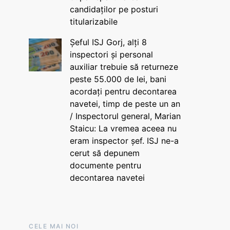
candidaților pe posturi
titularizabile
Șeful ISJ Gorj, alți 8
inspectori și personal
auxiliar trebuie să returneze
peste 55.000 de lei, bani
acordați pentru decontarea
navetei, timp de peste un an
/ Inspectorul general, Marian
Staicu: La vremea aceea nu
eram inspector șef. ISJ ne-a
cerut să depunem
documente pentru
decontarea navetei
CELE MAI NOI