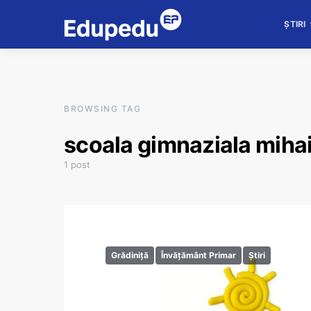
ȘTIRI
BROWSING TAG
scoala gimnaziala mihai
1 post
Grădiniță
Învățământ Primar
Știri