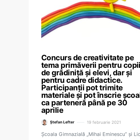
Concurs de creativitate pe
tema primăverii pentru copi
de grădiniță și elevi, dar și
pentru cadre didactice.
Participanții pot trimite
materiale și pot înscrie școa
ca parteneră până pe 30
aprilie
19 februarie 2021
Ștefan Lefter
Școala Gimnazială „Mihai Eminescu” și Li