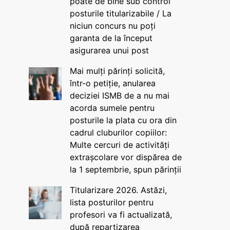
poate de bine sub control
posturile titularizabile / La
niciun concurs nu poți
garanta de la început
asigurarea unui post
Mai mulți părinți solicită,
într-o petiție, anularea
deciziei ISMB de a nu mai
acorda sumele pentru
posturile la plata cu ora din
cadrul cluburilor copiilor:
Multe cercuri de activități
extrașcolare vor dispărea de
la 1 septembrie, spun părinții
Titularizare 2026. Astăzi,
lista posturilor pentru
profesori va fi actualizată,
după repartizarea