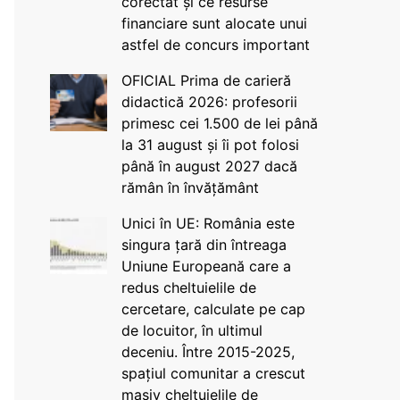
corectat și ce resurse
financiare sunt alocate unui
astfel de concurs important
OFICIAL Prima de carieră
didactică 2026: profesorii
primesc cei 1.500 de lei până
la 31 august și îi pot folosi
până în august 2027 dacă
rămân în învățământ
Unici în UE: România este
singura țară din întreaga
Uniune Europeană care a
redus cheltuielile de
cercetare, calculate pe cap
de locuitor, în ultimul
deceniu. Între 2015-2025,
spațiul comunitar a crescut
masiv cheltuielile de