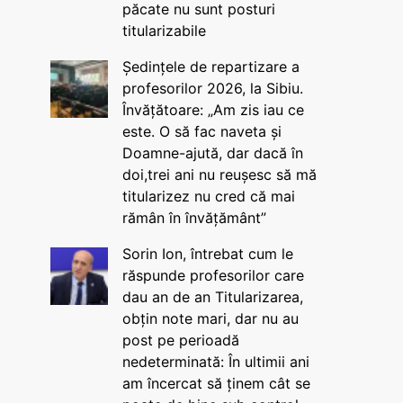
păcate nu sunt posturi
titularizabile
Ședințele de repartizare a
profesorilor 2026, la Sibiu.
Învățătoare: „Am zis iau ce
este. O să fac naveta și
Doamne-ajută, dar dacă în
doi,trei ani nu reușesc să mă
titularizez nu cred că mai
rămân în învățământ”
Sorin Ion, întrebat cum le
răspunde profesorilor care
dau an de an Titularizarea,
obțin note mari, dar nu au
post pe perioadă
nedeterminată: În ultimii ani
am încercat să ținem cât se