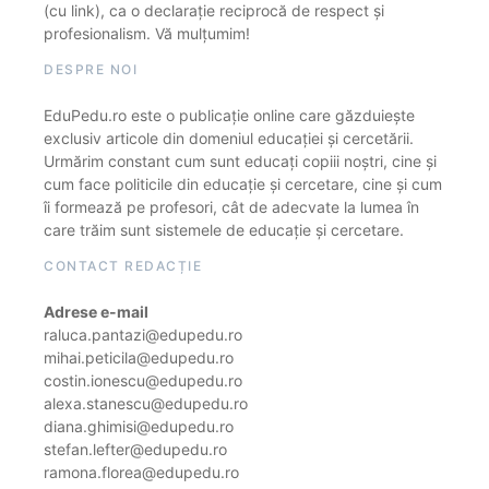
(cu link), ca o declarație reciprocă de respect și
profesionalism. Vă mulțumim!
DESPRE NOI
EduPedu.ro este o publicație online care găzduiește
exclusiv articole din domeniul educației și cercetării.
Urmărim constant cum sunt educați copiii noștri, cine și
cum face politicile din educație și cercetare, cine și cum
îi formează pe profesori, cât de adecvate la lumea în
care trăim sunt sistemele de educație și cercetare.
CONTACT REDACȚIE
Adrese e-mail
raluca.pantazi@edupedu.ro
mihai.peticila@edupedu.ro
costin.ionescu@edupedu.ro
alexa.stanescu@edupedu.ro
diana.ghimisi@edupedu.ro
stefan.lefter@edupedu.ro
ramona.florea@edupedu.ro