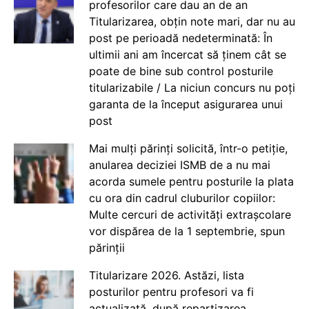
profesorilor care dau an de an
Titularizarea, obțin note mari, dar nu au
post pe perioadă nedeterminată: În
ultimii ani am încercat să ținem cât se
poate de bine sub control posturile
titularizabile / La niciun concurs nu poți
garanta de la început asigurarea unui
post
Mai mulți părinți solicită, într-o petiție,
anularea deciziei ISMB de a nu mai
acorda sumele pentru posturile la plata
cu ora din cadrul cluburilor copiilor:
Multe cercuri de activități extrașcolare
vor dispărea de la 1 septembrie, spun
părinții
Titularizare 2026. Astăzi, lista
posturilor pentru profesori va fi
actualizată, după repartizarea