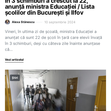
în 3 schimburi a crescut la 22,
anunță ministra Educației / Lista
școlilor din București și Ilfov
10 septembrie 2024
Alexa Stănescu
Vineri, în ultima zi de școală, ministra Educației a
anunțat că sunt 22 de școli în țară care elevii învață
în 3 schimburi, deși cu câteva zile înainte anunțase
că…
Vezi articolul
Știri