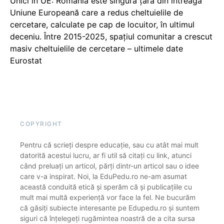
Unici în UE: România este singura țară din întreaga
Uniune Europeană care a redus cheltuielile de
cercetare, calculate pe cap de locuitor, în ultimul
deceniu. Între 2015-2025, spațiul comunitar a crescut
masiv cheltuielile de cercetare – ultimele date
Eurostat
COPYRIGHT
Pentru că scrieți despre educație, sau cu atât mai mult
datorită acestui lucru, ar fi util să citați cu link, atunci
când preluați un articol, părți dintr-un articol sau o idee
care v-a inspirat. Noi, la EduPedu.ro ne-am asumat
această conduită etică și sperăm că și publicațiile cu
mult mai multă experiență vor face la fel. Ne bucurăm
că găsiți subiecte interesante pe Edupedu.ro și suntem
siguri că înțelegeți rugămintea noastră de a cita sursa