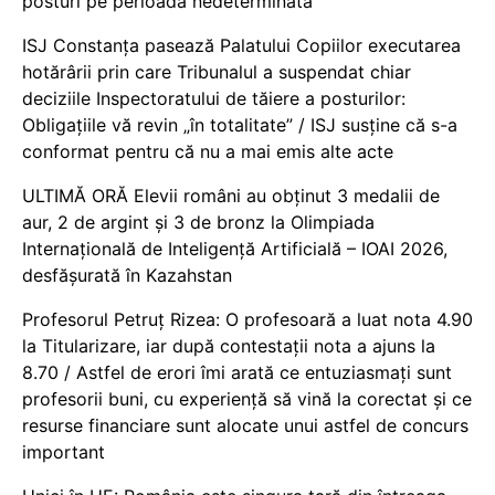
posturi pe perioadă nedeterminată
ISJ Constanța pasează Palatului Copiilor executarea
hotărârii prin care Tribunalul a suspendat chiar
deciziile Inspectoratului de tăiere a posturilor:
Obligațiile vă revin „în totalitate” / ISJ susține că s-a
conformat pentru că nu a mai emis alte acte
ULTIMĂ ORĂ Elevii români au obținut 3 medalii de
aur, 2 de argint și 3 de bronz la Olimpiada
Internațională de Inteligență Artificială – IOAI 2026,
desfășurată în Kazahstan
Profesorul Petruț Rizea: O profesoară a luat nota 4.90
la Titularizare, iar după contestații nota a ajuns la
8.70 / Astfel de erori îmi arată ce entuziasmați sunt
profesorii buni, cu experiență să vină la corectat și ce
resurse financiare sunt alocate unui astfel de concurs
important