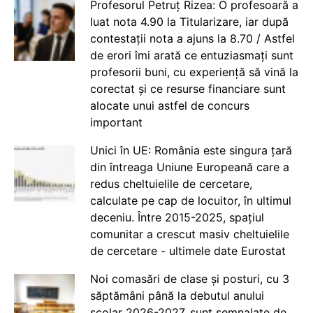
Profesorul Petruț Rizea: O profesoară a
luat nota 4.90 la Titularizare, iar după
contestații nota a ajuns la 8.70 / Astfel
de erori îmi arată ce entuziasmați sunt
profesorii buni, cu experiență să vină la
corectat și ce resurse financiare sunt
alocate unui astfel de concurs
important
Unici în UE: România este singura țară
din întreaga Uniune Europeană care a
redus cheltuielile de cercetare,
calculate pe cap de locuitor, în ultimul
deceniu. Între 2015-2025, spațiul
comunitar a crescut masiv cheltuielile
de cercetare - ultimele date Eurostat
Noi comasări de clase și posturi, cu 3
săptămâni până la debutul anului
școlar 2026-2027, sunt semnalate de