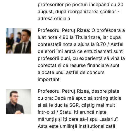
profesorilor pe posturi începând cu 20
august, după reorganizarea școlilor -
adresă oficială
Profesorul Petruț Rizea: O profesoară a
luat nota 4.90 la Titularizare, iar după
contestații nota a ajuns la 8.70 / Astfel
de erori îmi arată ce entuziasmați sunt
profesorii buni, cu experiență să vină la
corectat și ce resurse financiare sunt
alocate unui astfel de concurs
important
Profesorul Petruț Rizea, despre plata
cu ora: Dacă mă apuc să strâng sticle
și să le duc la SGR, câștig mai mult
într-o zi / Statul îți aruncă niște
mărunțiș și îți cere să-i spui „salariu”.
Asta este umilință instituționalizată