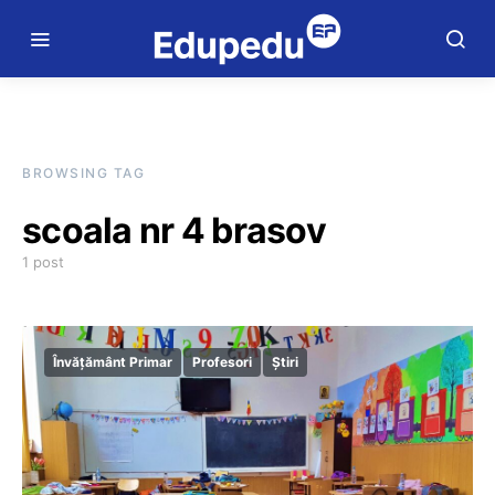
BROWSING TAG
scoala nr 4 brasov
1 post
Învățământ Primar
Profesori
Știri