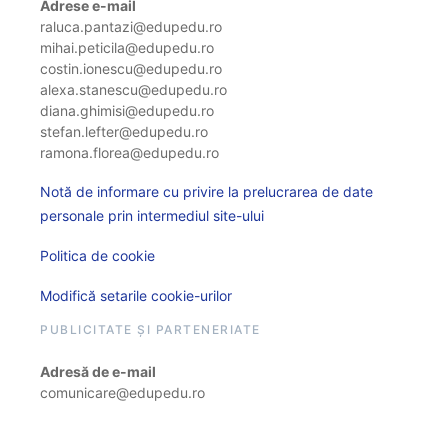
Adrese e-mail
raluca.pantazi@edupedu.ro
mihai.peticila@edupedu.ro
costin.ionescu@edupedu.ro
alexa.stanescu@edupedu.ro
diana.ghimisi@edupedu.ro
stefan.lefter@edupedu.ro
ramona.florea@edupedu.ro
Notă de informare cu privire la prelucrarea de date
personale prin intermediul site-ului
Politica de cookie
Modifică setarile cookie-urilor
PUBLICITATE ȘI PARTENERIATE
Adresă de e-mail
comunicare@edupedu.ro