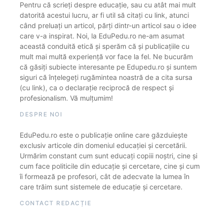
Pentru că scrieți despre educație, sau cu atât mai mult
datorită acestui lucru, ar fi util să citați cu link, atunci
când preluați un articol, părți dintr-un articol sau o idee
care v-a inspirat. Noi, la EduPedu.ro ne-am asumat
această conduită etică și sperăm că și publicațiile cu
mult mai multă experiență vor face la fel. Ne bucurăm
că găsiți subiecte interesante pe Edupedu.ro și suntem
siguri că înțelegeți rugămintea noastră de a cita sursa
(cu link), ca o declarație reciprocă de respect și
profesionalism. Vă mulțumim!
DESPRE NOI
EduPedu.ro este o publicație online care găzduiește
exclusiv articole din domeniul educației și cercetării.
Urmărim constant cum sunt educați copiii noștri, cine și
cum face politicile din educație și cercetare, cine și cum
îi formează pe profesori, cât de adecvate la lumea în
care trăim sunt sistemele de educație și cercetare.
CONTACT REDACȚIE