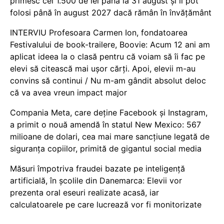
primesc cei 1.500 de lei până la 31 august și îi pot
folosi până în august 2027 dacă rămân în învățământ
INTERVIU Profesoara Carmen Ion, fondatoarea
Festivalului de book-trailere, Boovie: Acum 12 ani am
aplicat ideea la o clasă pentru că voiam să îi fac pe
elevi să citească mai ușor cărți. Apoi, elevii m-au
convins să continui / Nu m-am gândit absolut deloc
că va avea vreun impact major
Compania Meta, care deține Facebook și Instagram,
a primit o nouă amendă în statul New Mexico: 567
milioane de dolari, cea mai mare sancțiune legată de
siguranța copiilor, primită de gigantul social media
Măsuri împotriva fraudei bazate pe inteligență
artificială, în școlile din Danemarca: Elevii vor
prezenta oral eseuri realizate acasă, iar
calculatoarele pe care lucrează vor fi monitorizate