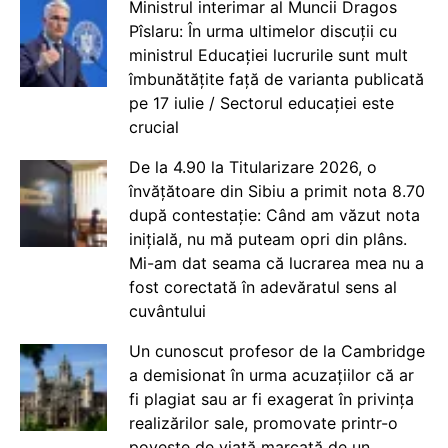
Ministrul interimar al Muncii Dragos
Pîslaru: În urma ultimelor discuții cu
ministrul Educației lucrurile sunt mult
îmbunătățite față de varianta publicată
pe 17 iulie / Sectorul educației este
crucial
De la 4.90 la Titularizare 2026, o
învățătoare din Sibiu a primit nota 8.70
după contestație: Când am văzut nota
inițială, nu mă puteam opri din plâns.
Mi-am dat seama că lucrarea mea nu a
fost corectată în adevăratul sens al
cuvântului
Un cunoscut profesor de la Cambridge
a demisionat în urma acuzațiilor că ar
fi plagiat sau ar fi exagerat în privința
realizărilor sale, promovate printr-o
poveste de viață marcată de un