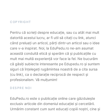
COPYRIGHT
Pentru că scrieți despre educație, sau cu atât mai mult
datorită acestui lucru, ar fi util să citați cu link, atunci
când preluați un articol, părți dintr-un articol sau o idee
care v-a inspirat. Noi, la EduPedu.ro ne-am asumat
această conduită etică și sperăm că și publicațiile cu
mult mai multă experiență vor face la fel. Ne bucurăm
că găsiți subiecte interesante pe Edupedu.ro și suntem
siguri că înțelegeți rugămintea noastră de a cita sursa
(cu link), ca o declarație reciprocă de respect și
profesionalism. Vă mulțumim!
DESPRE NOI
EduPedu.ro este o publicație online care găzduiește
exclusiv articole din domeniul educației și cercetării.
Urmărim constant cum sunt educați copiii noștri, cine și