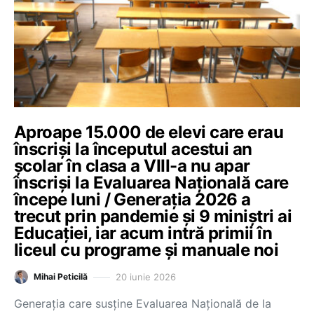
Aproape 15.000 de elevi care erau
înscriși la începutul acestui an
școlar în clasa a VIII-a nu apar
înscriși la Evaluarea Națională care
începe luni / Generația 2026 a
trecut prin pandemie și 9 miniștri ai
Educației, iar acum intră primii în
liceul cu programe și manuale noi
20 iunie 2026
Mihai Peticilă
Generația care susține Evaluarea Națională de la