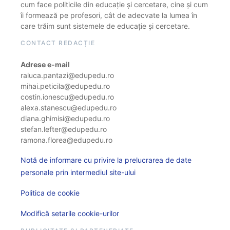
cum face politicile din educație și cercetare, cine și cum
îi formează pe profesori, cât de adecvate la lumea în
care trăim sunt sistemele de educație și cercetare.
CONTACT REDACȚIE
Adrese e-mail
raluca.pantazi@edupedu.ro
mihai.peticila@edupedu.ro
costin.ionescu@edupedu.ro
alexa.stanescu@edupedu.ro
diana.ghimisi@edupedu.ro
stefan.lefter@edupedu.ro
ramona.florea@edupedu.ro
Notă de informare cu privire la prelucrarea de date
personale prin intermediul site-ului
Politica de cookie
Modifică setarile cookie-urilor