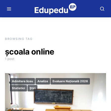
BROWSING TAG
școala online
1 post
Admitere liceu
Analize
Evaluare Națională 2026
Statistici
Știri