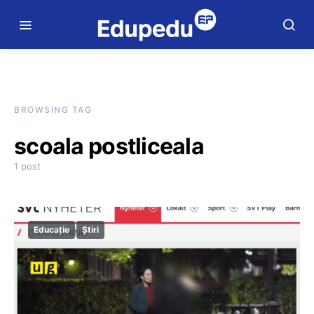
BROWSING TAG
scoala postliceala
1 post
Educație
Știri