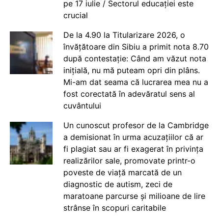
pe 17 iulie / Sectorul educației este
crucial
De la 4.90 la Titularizare 2026, o
învățătoare din Sibiu a primit nota 8.70
după contestație: Când am văzut nota
inițială, nu mă puteam opri din plâns.
Mi-am dat seama că lucrarea mea nu a
fost corectată în adevăratul sens al
cuvântului
Un cunoscut profesor de la Cambridge
a demisionat în urma acuzațiilor că ar
fi plagiat sau ar fi exagerat în privința
realizărilor sale, promovate printr-o
poveste de viață marcată de un
diagnostic de autism, zeci de
maratoane parcurse și milioane de lire
strânse în scopuri caritabile