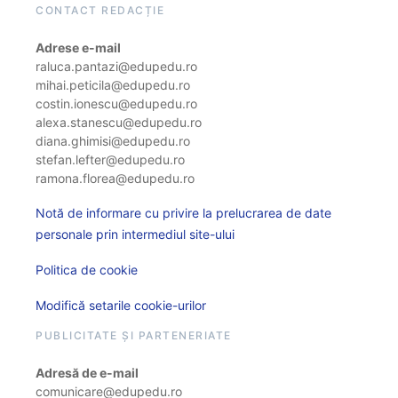
CONTACT REDACȚIE
Adrese e-mail
raluca.pantazi@edupedu.ro
mihai.peticila@edupedu.ro
costin.ionescu@edupedu.ro
alexa.stanescu@edupedu.ro
diana.ghimisi@edupedu.ro
stefan.lefter@edupedu.ro
ramona.florea@edupedu.ro
Notă de informare cu privire la prelucrarea de date
personale prin intermediul site-ului
Politica de cookie
Modifică setarile cookie-urilor
PUBLICITATE ȘI PARTENERIATE
Adresă de e-mail
comunicare@edupedu.ro