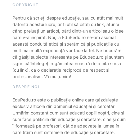
COPYRIGHT
Pentru că scrieți despre educație, sau cu atât mai mult
datorită acestui lucru, ar fi util să citați cu link, atunci
când preluați un articol, părți dintr-un articol sau o idee
care v-a inspirat. Noi, la EduPedu.ro ne-am asumat
această conduită etică și sperăm că și publicațiile cu
mult mai multă experiență vor face la fel. Ne bucurăm
că găsiți subiecte interesante pe Edupedu.ro și suntem
siguri că înțelegeți rugămintea noastră de a cita sursa
(cu link), ca o declarație reciprocă de respect și
profesionalism. Vă mulțumim!
DESPRE NOI
EduPedu.ro este o publicație online care găzduiește
exclusiv articole din domeniul educației și cercetării.
Urmărim constant cum sunt educați copiii noștri, cine și
cum face politicile din educație și cercetare, cine și cum
îi formează pe profesori, cât de adecvate la lumea în
care trăim sunt sistemele de educație și cercetare.