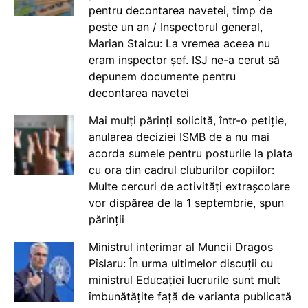
pentru decontarea navetei, timp de
peste un an / Inspectorul general,
Marian Staicu: La vremea aceea nu
eram inspector șef. ISJ ne-a cerut să
depunem documente pentru
decontarea navetei
Mai mulți părinți solicită, într-o petiție,
anularea deciziei ISMB de a nu mai
acorda sumele pentru posturile la plata
cu ora din cadrul cluburilor copiilor:
Multe cercuri de activități extrașcolare
vor dispărea de la 1 septembrie, spun
părinții
Ministrul interimar al Muncii Dragos
Pîslaru: În urma ultimelor discuții cu
ministrul Educației lucrurile sunt mult
îmbunătățite față de varianta publicată