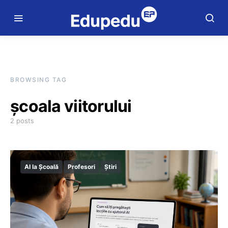
BROWSING TAG
școala viitorului
2 posts
AI la Școală
Profesori
Știri