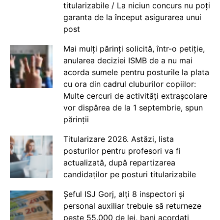
titularizabile / La niciun concurs nu poți
garanta de la început asigurarea unui
post
Mai mulți părinți solicită, într-o petiție,
anularea deciziei ISMB de a nu mai
acorda sumele pentru posturile la plata
cu ora din cadrul cluburilor copiilor:
Multe cercuri de activități extrașcolare
vor dispărea de la 1 septembrie, spun
părinții
Titularizare 2026. Astăzi, lista
posturilor pentru profesori va fi
actualizată, după repartizarea
candidaților pe posturi titularizabile
Șeful ISJ Gorj, alți 8 inspectori și
personal auxiliar trebuie să returneze
peste 55.000 de lei, bani acordați