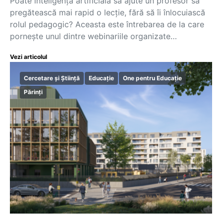
Poate inteligența artificială să ajute un profesor să
pregătească mai rapid o lecție, fără să îi înlocuiască
rolul pedagogic? Aceasta este întrebarea de la care
pornește unul dintre webinariile organizate…
Vezi articolul
Cercetare și Știință
Educație
One pentru Educație
Părinți