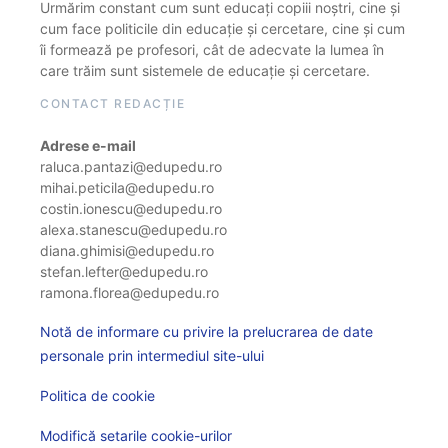
Urmărim constant cum sunt educați copiii noștri, cine și
cum face politicile din educație și cercetare, cine și cum
îi formează pe profesori, cât de adecvate la lumea în
care trăim sunt sistemele de educație și cercetare.
CONTACT REDACȚIE
Adrese e-mail
raluca.pantazi@edupedu.ro
mihai.peticila@edupedu.ro
costin.ionescu@edupedu.ro
alexa.stanescu@edupedu.ro
diana.ghimisi@edupedu.ro
stefan.lefter@edupedu.ro
ramona.florea@edupedu.ro
Notă de informare cu privire la prelucrarea de date
personale prin intermediul site-ului
Politica de cookie
Modifică setarile cookie-urilor