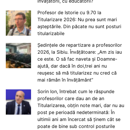
învățătorii, cu educatorii?
Profesor de Istorie cu 9.70 la
Titularizare 2026: Nu prea sunt mari
așteptările. Din păcate nu sunt posturi
titularizabile
Ședințele de repartizare a profesorilor
2026, la Sibiu. Învățătoare: „Am zis iau
ce este. O să fac naveta și Doamne-
ajută, dar dacă în doi,trei ani nu
reușesc să mă titularizez nu cred că
mai rămân în învățământ”
Sorin Ion, întrebat cum le răspunde
profesorilor care dau an de an
Titularizarea, obțin note mari, dar nu au
post pe perioadă nedeterminată: În
ultimii ani am încercat să ținem cât se
poate de bine sub control posturile