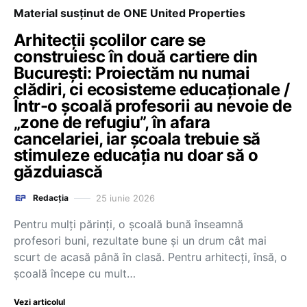
Material susținut de ONE United Properties
Arhitecții școlilor care se
construiesc în două cartiere din
București: Proiectăm nu numai
clădiri, ci ecosisteme educaționale /
Într-o școală profesorii au nevoie de
„zone de refugiu”, în afara
cancelariei, iar școala trebuie să
stimuleze educația nu doar să o
găzduiască
25 iunie 2026
Redacția
Pentru mulți părinți, o școală bună înseamnă
profesori buni, rezultate bune și un drum cât mai
scurt de acasă până în clasă. Pentru arhitecți, însă, o
școală începe cu mult…
Vezi articolul