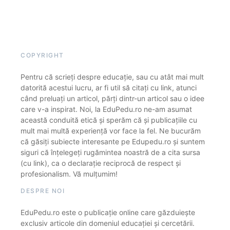
COPYRIGHT
Pentru că scrieți despre educație, sau cu atât mai mult
datorită acestui lucru, ar fi util să citați cu link, atunci
când preluați un articol, părți dintr-un articol sau o idee
care v-a inspirat. Noi, la EduPedu.ro ne-am asumat
această conduită etică și sperăm că și publicațiile cu
mult mai multă experiență vor face la fel. Ne bucurăm
că găsiți subiecte interesante pe Edupedu.ro și suntem
siguri că înțelegeți rugămintea noastră de a cita sursa
(cu link), ca o declarație reciprocă de respect și
profesionalism. Vă mulțumim!
DESPRE NOI
EduPedu.ro este o publicație online care găzduiește
exclusiv articole din domeniul educației și cercetării.