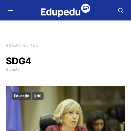
BROWSING TAG
SDG4
2 posts
Educație
Știri