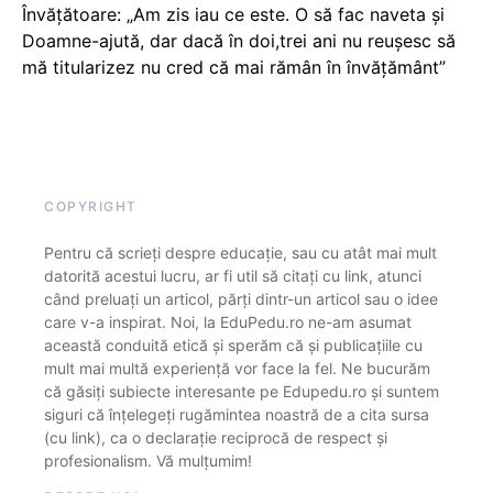
Învățătoare: „Am zis iau ce este. O să fac naveta și
Doamne-ajută, dar dacă în doi,trei ani nu reușesc să
mă titularizez nu cred că mai rămân în învățământ”
COPYRIGHT
Pentru că scrieți despre educație, sau cu atât mai mult
datorită acestui lucru, ar fi util să citați cu link, atunci
când preluați un articol, părți dintr-un articol sau o idee
care v-a inspirat. Noi, la EduPedu.ro ne-am asumat
această conduită etică și sperăm că și publicațiile cu
mult mai multă experiență vor face la fel. Ne bucurăm
că găsiți subiecte interesante pe Edupedu.ro și suntem
siguri că înțelegeți rugămintea noastră de a cita sursa
(cu link), ca o declarație reciprocă de respect și
profesionalism. Vă mulțumim!