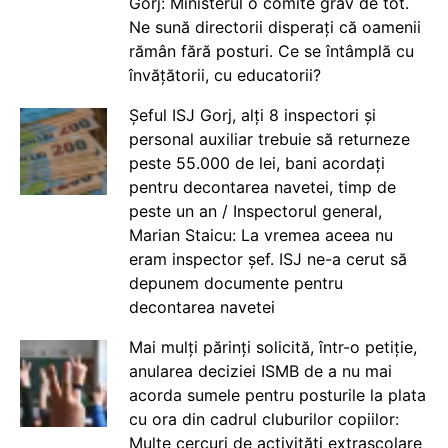
Gorj: Ministerul o comite grav de tot.
Ne sună directorii disperați că oamenii
rămân fără posturi. Ce se întâmplă cu
învățătorii, cu educatorii?
Șeful ISJ Gorj, alți 8 inspectori și
personal auxiliar trebuie să returneze
peste 55.000 de lei, bani acordați
pentru decontarea navetei, timp de
peste un an / Inspectorul general,
Marian Staicu: La vremea aceea nu
eram inspector șef. ISJ ne-a cerut să
depunem documente pentru
decontarea navetei
Mai mulți părinți solicită, într-o petiție,
anularea deciziei ISMB de a nu mai
acorda sumele pentru posturile la plata
cu ora din cadrul cluburilor copiilor:
Multe cercuri de activități extrașcolare