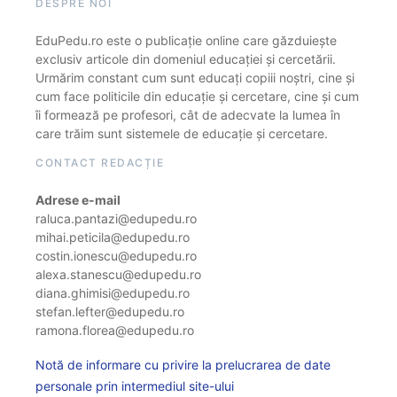
DESPRE NOI
EduPedu.ro este o publicație online care găzduiește
exclusiv articole din domeniul educației și cercetării.
Urmărim constant cum sunt educați copiii noștri, cine și
cum face politicile din educație și cercetare, cine și cum
îi formează pe profesori, cât de adecvate la lumea în
care trăim sunt sistemele de educație și cercetare.
CONTACT REDACȚIE
Adrese e-mail
raluca.pantazi@edupedu.ro
mihai.peticila@edupedu.ro
costin.ionescu@edupedu.ro
alexa.stanescu@edupedu.ro
diana.ghimisi@edupedu.ro
stefan.lefter@edupedu.ro
ramona.florea@edupedu.ro
Notă de informare cu privire la prelucrarea de date
personale prin intermediul site-ului