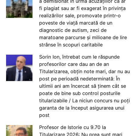
a demisionat în urma acuzațiilor că ar
fi plagiat sau ar fi exagerat în privința
realizărilor sale, promovate printr-o
poveste de viață marcată de un
diagnostic de autism, zeci de
maratoane parcurse și milioane de lire
strânse în scopuri caritabile
Sorin Ion, întrebat cum le răspunde
profesorilor care dau an de an
Titularizarea, obțin note mari, dar nu au
post pe perioadă nedeterminată: În
ultimii ani am încercat să ținem cât se
poate de bine sub control posturile
titularizabile / La niciun concurs nu poți
garanta de la început asigurarea unui
post
Profesor de Istorie cu 9.70 la
Titularizare 2026: Nu prea sunt mari