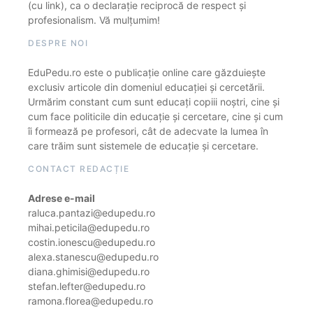
(cu link), ca o declarație reciprocă de respect și
profesionalism. Vă mulțumim!
DESPRE NOI
EduPedu.ro este o publicație online care găzduiește
exclusiv articole din domeniul educației și cercetării.
Urmărim constant cum sunt educați copiii noștri, cine și
cum face politicile din educație și cercetare, cine și cum
îi formează pe profesori, cât de adecvate la lumea în
care trăim sunt sistemele de educație și cercetare.
CONTACT REDACȚIE
Adrese e-mail
raluca.pantazi@edupedu.ro
mihai.peticila@edupedu.ro
costin.ionescu@edupedu.ro
alexa.stanescu@edupedu.ro
diana.ghimisi@edupedu.ro
stefan.lefter@edupedu.ro
ramona.florea@edupedu.ro