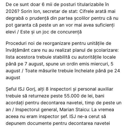
De ce sunt doar 6 mii de posturi titularizabile în
2026? Sorin Ion, secretar de stat: Cifrele arată mai
degrabă o prudență din partea școlilor pentru că nu
pot garanta că peste un an vor mai avea suficienți
elevi / Este și un joc de concurență
Proceduri noi de reorganizare pentru unitățile de
învățământ care nu au realizat planul de școlarizare:
lista acestora trebuie stabilită cu autoritățile locale
până pe 7 august, spune un ordin emis miercuri, 5
august / Toate măsurile trebuie încheiate până pe 24
august
Șeful ISJ Gorj, alți 8 inspectori și personal auxiliar
trebuie să returneze peste 55.000 de lei, bani
acordați pentru decontarea navetei, timp de peste un
an / Inspectorul general, Marian Staicu: La vremea
aceea nu eram inspector șef. ISJ ne-a cerut să
depunem documente pentru decontarea navetei