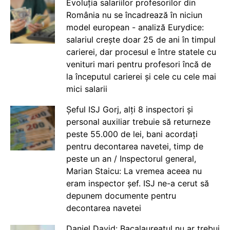
Evoluția salariilor profesorilor din
România nu se încadrează în niciun
model european - analiză Eurydice:
salariul crește doar 25 de ani în timpul
carierei, dar procesul e între statele cu
venituri mari pentru profesori încă de
la începutul carierei și cele cu cele mai
mici salarii
Șeful ISJ Gorj, alți 8 inspectori și
personal auxiliar trebuie să returneze
peste 55.000 de lei, bani acordați
pentru decontarea navetei, timp de
peste un an / Inspectorul general,
Marian Staicu: La vremea aceea nu
eram inspector șef. ISJ ne-a cerut să
depunem documente pentru
decontarea navetei
Daniel David: Bacalaureatul nu ar trebui