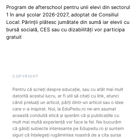
Program de afterschool pentru unii elevi din sectorul
1 în anul școlar 2026-2027, adoptat de Consiliul
Local: Părinții plătesc jumătate din sumă iar elevii cu
bursă socială, CES sau cu dizabilităţi vor participa
gratuit
COPYRIGHT
Pentru că scrieți despre educație, sau cu atât mai mult
datorită acestui lucru, ar fi util să citați cu link, atunci
când preluați un articol, părți dintr-un articol sau o idee
care v-a inspirat. Noi, la EduPedu.ro ne-am asumat
această conduită etică și sperăm că și publicațiile cu
mult mai multă experiență vor face la fel. Ne bucurăm
că găsiți subiecte interesante pe Edupedu.ro și suntem
siguri că înțelegeți rugămintea noastră de a cita sursa