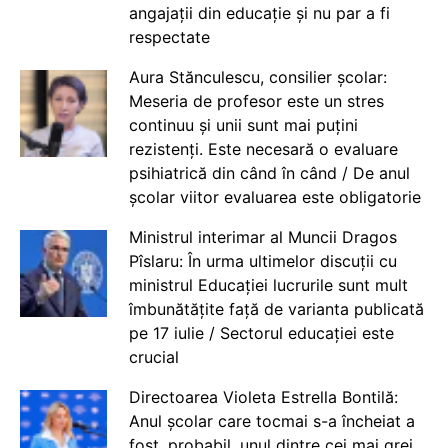
angajații din educație și nu par a fi
respectate
Aura Stănculescu, consilier școlar:
Meseria de profesor este un stres
continuu și unii sunt mai puțini
rezistenți. Este necesară o evaluare
psihiatrică din când în când / De anul
școlar viitor evaluarea este obligatorie
Ministrul interimar al Muncii Dragos
Pîslaru: În urma ultimelor discuții cu
ministrul Educației lucrurile sunt mult
îmbunătățite față de varianta publicată
pe 17 iulie / Sectorul educației este
crucial
Directoarea Violeta Estrella Bontilă:
Anul școlar care tocmai s-a încheiat a
fost, probabil, unul dintre cei mai grei