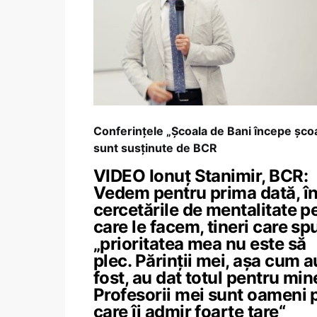
Conferințele „Școala de Bani începe șco
sunt susținute de BCR
VIDEO Ionuț Stanimir, BCR:
Vedem pentru prima dată, î
cercetările de mentalitate p
care le facem, tineri care sp
„prioritatea mea nu este să
plec. Părinții mei, așa cum a
fost, au dat totul pentru min
Profesorii mei sunt oameni 
care îi admir foarte tare“