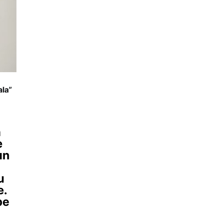
ala”
n
e
un
u
e.
pe