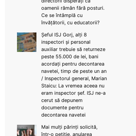
directorii disperați că
oamenii rămân fără posturi.
Ce se întâmplă cu
învățătorii, cu educatorii?
Șeful ISJ Gorj, alți 8
inspectori și personal
auxiliar trebuie să returneze
peste 55.000 de lei, bani
acordați pentru decontarea
navetei, timp de peste un an
/ Inspectorul general, Marian
Staicu: La vremea aceea nu
eram inspector șef. ISJ ne-a
cerut să depunem
documente pentru
decontarea navetei
Mai mulți părinți solicită,
într-o petiție, anularea