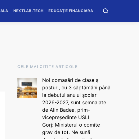
OALĂ
NEXTLAB.TECH
EDUCAȚIE FINANCIARĂ
CELE MAI CITITE ARTICOLE
Noi comasări de clase și
posturi, cu 3 săptămâni până
la debutul anului școlar
2026-2027, sunt semnalate
de Alin Badea, prim-
vicepreședinte USLI
Gorj: Ministerul o comite
grav de tot. Ne sună