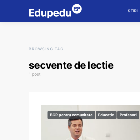
ȘTIRI
BROWSING TAG
secvente de lectie
1 post
BCR pentru comunitate
Educație
Profesori