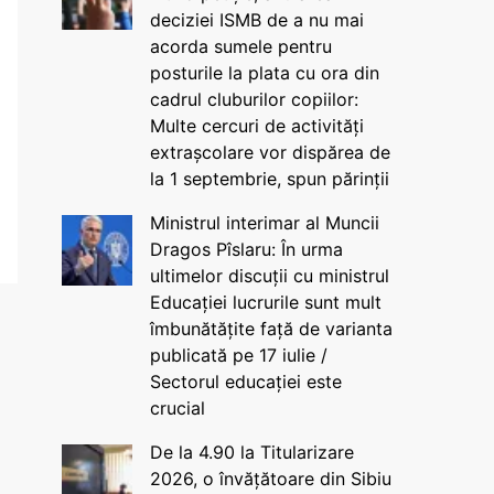
deciziei ISMB de a nu mai
acorda sumele pentru
posturile la plata cu ora din
cadrul cluburilor copiilor:
Multe cercuri de activități
extrașcolare vor dispărea de
la 1 septembrie, spun părinții
Ministrul interimar al Muncii
Dragos Pîslaru: În urma
ultimelor discuții cu ministrul
Educației lucrurile sunt mult
îmbunătățite față de varianta
publicată pe 17 iulie /
Sectorul educației este
crucial
De la 4.90 la Titularizare
2026, o învățătoare din Sibiu