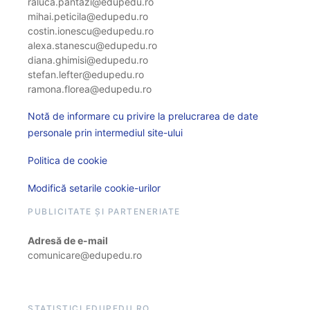
raluca.pantazi@edupedu.ro
mihai.peticila@edupedu.ro
costin.ionescu@edupedu.ro
alexa.stanescu@edupedu.ro
diana.ghimisi@edupedu.ro
stefan.lefter@edupedu.ro
ramona.florea@edupedu.ro
Notă de informare cu privire la prelucrarea de date
personale prin intermediul site-ului
Politica de cookie
Modifică setarile cookie-urilor
PUBLICITATE ȘI PARTENERIATE
Adresă de e-mail
comunicare@edupedu.ro
STATISTICI EDUPEDU.RO