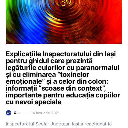
Explicațiile Inspectoratului din Iași
pentru ghidul care prezintă
legăturile culorilor cu paranormalul
și cu eliminarea “toxinelor
emoționale” și a celor din colon:
informații “scoase din context”,
importante pentru educația copiilor
cu nevoi speciale
14 ianuarie 2021
C.I.
Inspectoratul Școlar Județean Iași a reacționat la