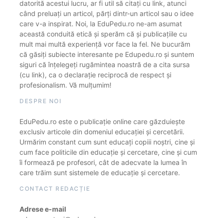
datorită acestui lucru, ar fi util să citați cu link, atunci
când preluați un articol, părți dintr-un articol sau o idee
care v-a inspirat. Noi, la EduPedu.ro ne-am asumat
această conduită etică și sperăm că și publicațiile cu
mult mai multă experiență vor face la fel. Ne bucurăm
că găsiți subiecte interesante pe Edupedu.ro și suntem
siguri că înțelegeți rugămintea noastră de a cita sursa
(cu link), ca o declarație reciprocă de respect și
profesionalism. Vă mulțumim!
DESPRE NOI
EduPedu.ro este o publicație online care găzduiește
exclusiv articole din domeniul educației și cercetării.
Urmărim constant cum sunt educați copiii noștri, cine și
cum face politicile din educație și cercetare, cine și cum
îi formează pe profesori, cât de adecvate la lumea în
care trăim sunt sistemele de educație și cercetare.
CONTACT REDACȚIE
Adrese e-mail