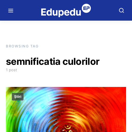
BROWSING TAG
semnificatia culorilor
1 post
Știri