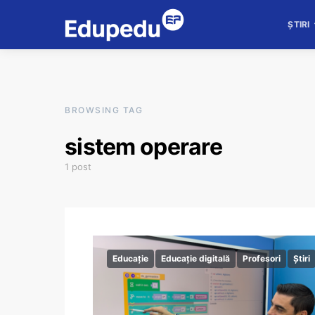
ȘTIRI
BROWSING TAG
sistem operare
1 post
Educație
Educație digitală
Profesori
Știri