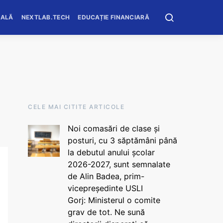
OALĂ
NEXTLAB.TECH
EDUCAȚIE FINANCIARĂ
CELE MAI CITITE ARTICOLE
Noi comasări de clase și
posturi, cu 3 săptămâni până
la debutul anului școlar
2026-2027, sunt semnalate
de Alin Badea, prim-
vicepreședinte USLI
Gorj: Ministerul o comite
grav de tot. Ne sună