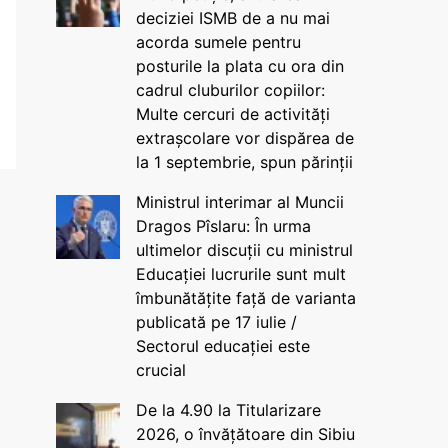
deciziei ISMB de a nu mai
acorda sumele pentru
posturile la plata cu ora din
cadrul cluburilor copiilor:
Multe cercuri de activități
extrașcolare vor dispărea de
la 1 septembrie, spun părinții
Ministrul interimar al Muncii
Dragos Pîslaru: În urma
ultimelor discuții cu ministrul
Educației lucrurile sunt mult
îmbunătățite față de varianta
publicată pe 17 iulie /
Sectorul educației este
crucial
De la 4.90 la Titularizare
2026, o învățătoare din Sibiu