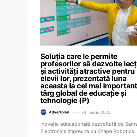
Soluția care le permite
profesorilor să dezvolte lecț
și activități atractive pentru
elevii lor, prezentată luna
aceasta la cel mai importan
târg global de educație și
tehnologie (P)
24 martie 2023
Advertorial
Inovația educațională dezvoltată de Sam
Electronics împreună cu Shape Robotics