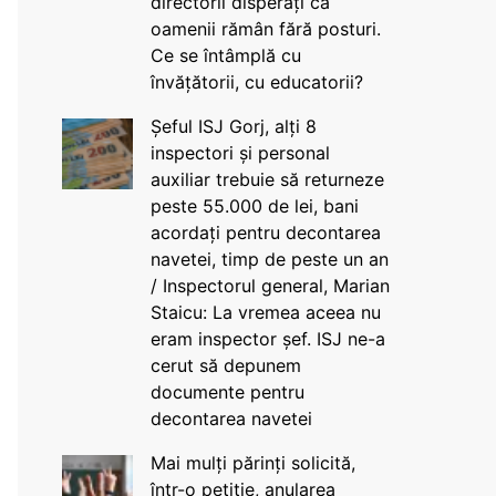
directorii disperați că
oamenii rămân fără posturi.
Ce se întâmplă cu
învățătorii, cu educatorii?
Șeful ISJ Gorj, alți 8
inspectori și personal
auxiliar trebuie să returneze
peste 55.000 de lei, bani
acordați pentru decontarea
navetei, timp de peste un an
/ Inspectorul general, Marian
Staicu: La vremea aceea nu
eram inspector șef. ISJ ne-a
cerut să depunem
documente pentru
decontarea navetei
Mai mulți părinți solicită,
într-o petiție, anularea