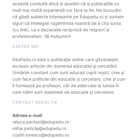
această conduită etică și sperăm că și publicațiile cu
mult mai multă experiență vor face la fel. Ne bucurăm
că găsiți subiecte interesante pe Edupedu.ro și suntem
siguri că înțelegeți rugămintea noastră de a cita sursa
(cu link), ca o declarație reciprocă de respect și
profesionalism. Vă mulțumim!
DESPRE NOI
EduPedu.ro este o publicație online care găzduiește
exclusiv articole din domeniul educației și cercetării.
Urmărim constant cum sunt educați copiii noștri, cine și
cum face politicile din educație și cercetare, cine și cum
îi formează pe profesori, cât de adecvate la lumea în
care trăim sunt sistemele de educație și cercetare.
CONTACT REDACȚIE
Adrese e-mail
raluca.pantazi@edupedu.ro
mihai.peticila@edupedu.ro
costin.ionescu@edupedu.ro