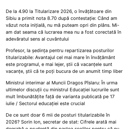
De la 4.90 la Titularizare 2026, o învățătoare din
Sibiu a primit nota 8.70 după contestație: Când am
văzut nota inițială, nu mă puteam opri din plâns. Mi-
am dat seama că lucrarea mea nu a fost corectată în
adevăratul sens al cuvântului
Profesor, la ședința pentru repartizarea posturilor
titularizabile: Avantajul cel mai mare în învățământ
este programul, e mai lejer, știi că vacanțele sunt
vacanţe, știi că te poți bucura de un anumit timp liber
Ministrul interimar al Muncii Dragos Pîslaru: În urma
ultimelor discuții cu ministrul Educației lucrurile sunt
mult îmbunătățite față de varianta publicată pe 17
iulie / Sectorul educației este crucial
De ce sunt doar 6 mii de posturi titularizabile în
2026? Sorin Ion, secretar de stat: Cifrele arată mai
degrabă o prudență din partea școlilor pentru că nu