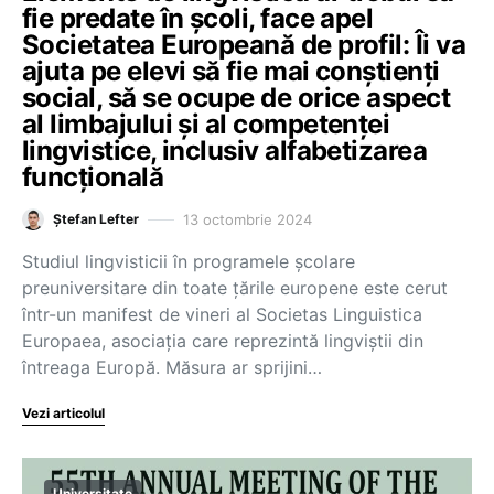
fie predate în școli, face apel
Societatea Europeană de profil: Îi va
ajuta pe elevi să fie mai conștienți
social, să se ocupe de orice aspect
al limbajului și al competenței
lingvistice, inclusiv alfabetizarea
funcțională
13 octombrie 2024
Ștefan Lefter
Studiul lingvisticii în programele școlare
preuniversitare din toate țările europene este cerut
într-un manifest de vineri al Societas Linguistica
Europaea, asociația care reprezintă lingviștii din
întreaga Europă. Măsura ar sprijini…
Vezi articolul
Universitate