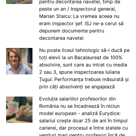
pentru decontarea navetei, timp de
peste un an / Inspectorul general,
Marian Staicu: La vremea aceea nu
eram inspector șef. ISJ ne-a cerut să
depunem documente pentru
decontarea navetei
Nu poate liceul tehnologic să-i ducă pe
toți elevii la un Bacalaureat de 100%
absolvire, sunt care au intrat cu media
2 sau 3, spune inspectoarea Iuliana
Țugui: Performanța trebuie măsurată și
prin câți absolvenți se angajează
Evoluția salariilor profesorilor din
România nu se încadrează în niciun
model european - analiză Eurydice:
salariul crește doar 25 de ani în timpul
carierei, dar procesul e între statele cu
venituri mari pentru profesori încă de