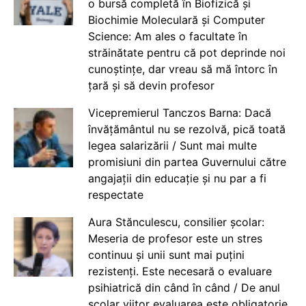
o bursă completă în Biofizică și
Biochimie Moleculară și Computer
Science: Am ales o facultate în
străinătate pentru că pot deprinde noi
cunoștințe, dar vreau să mă întorc în
țară și să devin profesor
Vicepremierul Tanczos Barna: Dacă
învățământul nu se rezolvă, pică toată
legea salarizării / Sunt mai multe
promisiuni din partea Guvernului către
angajații din educație și nu par a fi
respectate
Aura Stănculescu, consilier școlar:
Meseria de profesor este un stres
continuu și unii sunt mai puțini
rezistenți. Este necesară o evaluare
psihiatrică din când în când / De anul
școlar viitor evaluarea este obligatorie