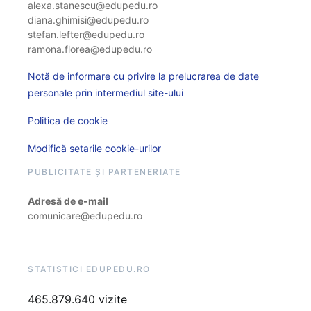
alexa.stanescu@edupedu.ro
diana.ghimisi@edupedu.ro
stefan.lefter@edupedu.ro
ramona.florea@edupedu.ro
Notă de informare cu privire la prelucrarea de date
personale prin intermediul site-ului
Politica de cookie
Modifică setarile cookie-urilor
PUBLICITATE ȘI PARTENERIATE
Adresă de e-mail
comunicare@edupedu.ro
STATISTICI EDUPEDU.RO
465.879.640 vizite