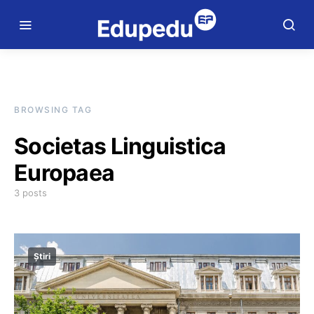
BROWSING TAG
Societas Linguistica
Europaea
3 posts
Știri