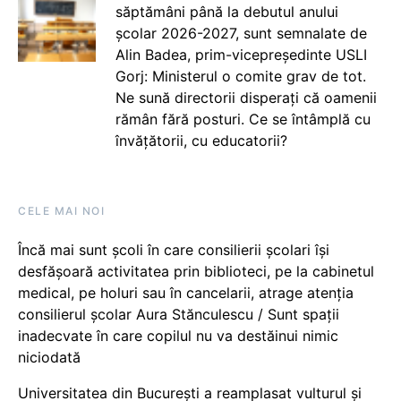
săptămâni până la debutul anului
școlar 2026-2027, sunt semnalate de
Alin Badea, prim-vicepreședinte USLI
Gorj: Ministerul o comite grav de tot.
Ne sună directorii disperați că oamenii
rămân fără posturi. Ce se întâmplă cu
învățătorii, cu educatorii?
CELE MAI NOI
Încă mai sunt școli în care consilierii școlari își
desfășoară activitatea prin biblioteci, pe la cabinetul
medical, pe holuri sau în cancelarii, atrage atenția
consilierul școlar Aura Stănculescu / Sunt spații
inadecvate în care copilul nu va destăinui nimic
niciodată
Universitatea din București a reamplasat vulturul și