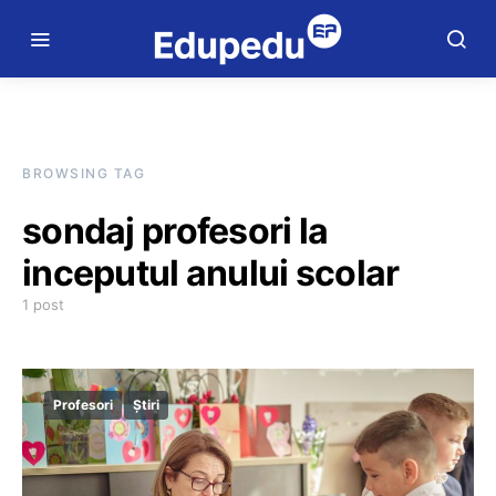
BROWSING TAG
sondaj profesori la
inceputul anului scolar
1 post
Profesori
Știri