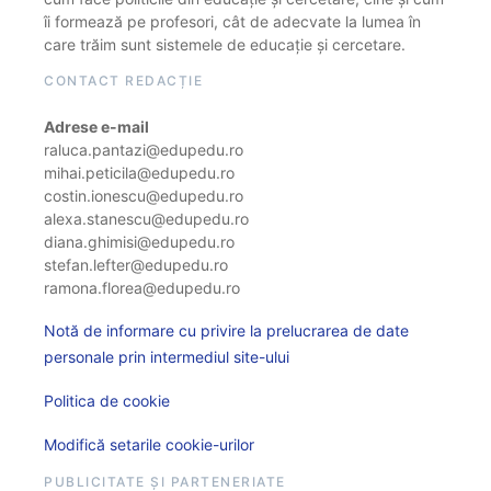
îi formează pe profesori, cât de adecvate la lumea în
care trăim sunt sistemele de educație și cercetare.
CONTACT REDACȚIE
Adrese e-mail
raluca.pantazi@edupedu.ro
mihai.peticila@edupedu.ro
costin.ionescu@edupedu.ro
alexa.stanescu@edupedu.ro
diana.ghimisi@edupedu.ro
stefan.lefter@edupedu.ro
ramona.florea@edupedu.ro
Notă de informare cu privire la prelucrarea de date
personale prin intermediul site-ului
Politica de cookie
Modifică setarile cookie-urilor
PUBLICITATE ȘI PARTENERIATE