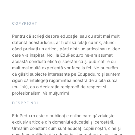
COPYRIGHT
Pentru că scrieți despre educație, sau cu atât mai mult
datorită acestui lucru, ar fi util să citați cu link, atunci
când preluați un articol, părți dintr-un articol sau o idee
care v-a inspirat. Noi, la EduPedu.ro ne-am asumat
această conduită etică și sperăm că și publicațiile cu
mult mai multă experiență vor face la fel. Ne bucurăm
că găsiți subiecte interesante pe Edupedu.ro și suntem
siguri că înțelegeți rugămintea noastră de a cita sursa
(cu link), ca o declarație reciprocă de respect și
profesionalism. Vă mulțumim!
DESPRE NOI
EduPedu.ro este o publicație online care găzduiește
exclusiv articole din domeniul educației și cercetării.
Urmărim constant cum sunt educați copiii noștri, cine și
cum face politicile din educație și cercetare, cine și cum