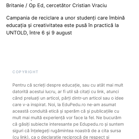
Britanie / Op Ed, cercetător Cristian Vraciu
Campania de reciclare a unor studenți care îmbină
educația și creativitatea este pusă în practică la
UNTOLD, între 6 și 9 august
COPYRIGHT
Pentru că scrieți despre educație, sau cu atât mai mult
datorită acestui lucru, ar fi util să citați cu link, atunci
când preluați un articol, părți dintr-un articol sau o idee
care v-a inspirat. Noi, la EduPedu.ro ne-am asumat
această conduită etică și sperăm că și publicațiile cu
mult mai multă experiență vor face la fel. Ne bucurăm
că găsiți subiecte interesante pe Edupedu.ro și suntem
siguri că înțelegeți rugămintea noastră de a cita sursa
(cu link), ca o declarație reciprocă de respect și