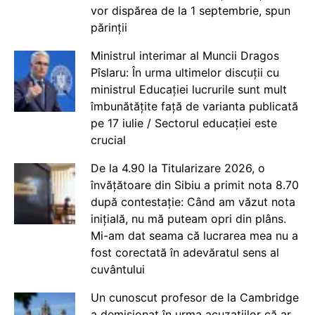
vor dispărea de la 1 septembrie, spun
părinții
Ministrul interimar al Muncii Dragos
Pîslaru: În urma ultimelor discuții cu
ministrul Educației lucrurile sunt mult
îmbunătățite față de varianta publicată
pe 17 iulie / Sectorul educației este
crucial
De la 4.90 la Titularizare 2026, o
învățătoare din Sibiu a primit nota 8.70
după contestație: Când am văzut nota
inițială, nu mă puteam opri din plâns.
Mi-am dat seama că lucrarea mea nu a
fost corectată în adevăratul sens al
cuvântului
Un cunoscut profesor de la Cambridge
a demisionat în urma acuzațiilor că ar