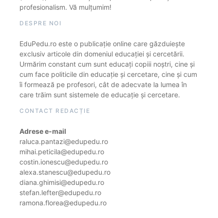
profesionalism. Vă mulțumim!
DESPRE NOI
EduPedu.ro este o publicație online care găzduiește
exclusiv articole din domeniul educației și cercetării.
Urmărim constant cum sunt educați copiii noștri, cine și
cum face politicile din educație și cercetare, cine și cum
îi formează pe profesori, cât de adecvate la lumea în
care trăim sunt sistemele de educație și cercetare.
CONTACT REDACȚIE
Adrese e-mail
raluca.pantazi@edupedu.ro
mihai.peticila@edupedu.ro
costin.ionescu@edupedu.ro
alexa.stanescu@edupedu.ro
diana.ghimisi@edupedu.ro
stefan.lefter@edupedu.ro
ramona.florea@edupedu.ro