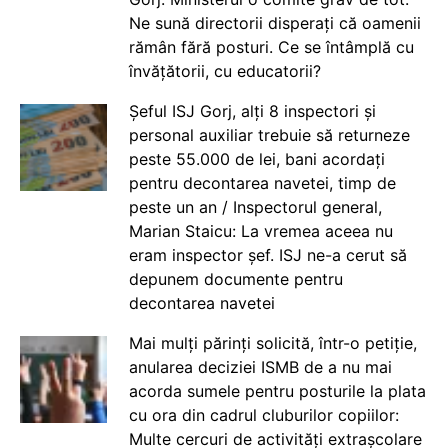
Ne sună directorii disperați că oamenii
rămân fără posturi. Ce se întâmplă cu
învățătorii, cu educatorii?
Șeful ISJ Gorj, alți 8 inspectori și
personal auxiliar trebuie să returneze
peste 55.000 de lei, bani acordați
pentru decontarea navetei, timp de
peste un an / Inspectorul general,
Marian Staicu: La vremea aceea nu
eram inspector șef. ISJ ne-a cerut să
depunem documente pentru
decontarea navetei
Mai mulți părinți solicită, într-o petiție,
anularea deciziei ISMB de a nu mai
acorda sumele pentru posturile la plata
cu ora din cadrul cluburilor copiilor:
Multe cercuri de activități extrașcolare