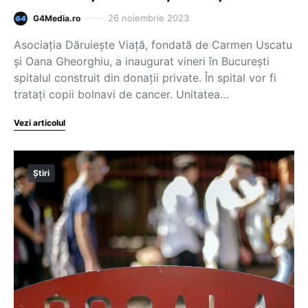
26 noiembrie 2023
G4Media.ro
Asociația Dăruiește Viață, fondată de Carmen Uscatu
și Oana Gheorghiu, a inaugurat vineri în București
spitalul construit din donații private. În spital vor fi
tratați copii bolnavi de cancer. Unitatea…
Vezi articolul
Știri