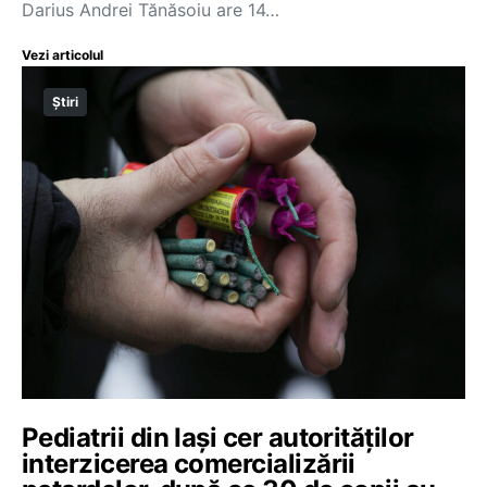
Darius Andrei Tănăsoiu are 14…
Vezi articolul
Știri
Pediatrii din Iași cer autorităților
interzicerea comercializării