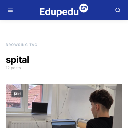
BROWSING TAG
spital
12 posts
Știri