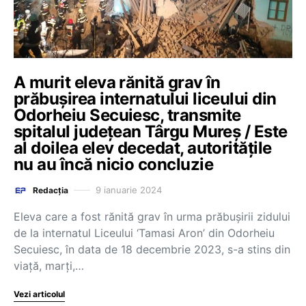
A murit eleva rănită grav în
prăbușirea internatului liceului din
Odorheiu Secuiesc, transmite
spitalul județean Târgu Mureș / Este
al doilea elev decedat, autoritățile
nu au încă nicio concluzie
9 ianuarie 2024
Redacția
Eleva care a fost rănită grav în urma prăbuşirii zidului
de la internatul Liceului ‘Tamasi Aron’ din Odorheiu
Secuiesc, în data de 18 decembrie 2023, s-a stins din
viaţă, marţi,…
Vezi articolul