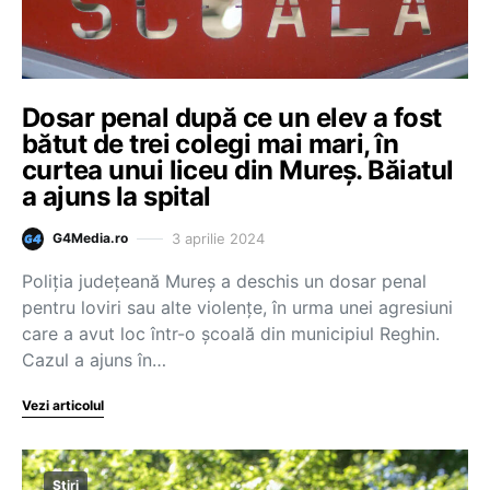
Dosar penal după ce un elev a fost
bătut de trei colegi mai mari, în
curtea unui liceu din Mureș. Băiatul
a ajuns la spital
3 aprilie 2024
G4Media.ro
Poliţia judeţeană Mureş a deschis un dosar penal
pentru loviri sau alte violenţe, în urma unei agresiuni
care a avut loc într-o şcoală din municipiul Reghin.
Cazul a ajuns în…
Vezi articolul
Știri