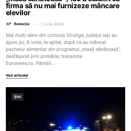
firma să nu mai furnizeze mâncare
elevilor
7 iunie 2024
Redacția
Mai mulți elevi din comuna Strunga, județul Iași au
ajuns joi, 6 iunie, la spital, după ce au mâncat
pachetul alimentar din programul „masă sănătoasă”,
desfășurat prin primărie, transmite
Euronews.ro. Părinții…
Vezi articolul
Știri