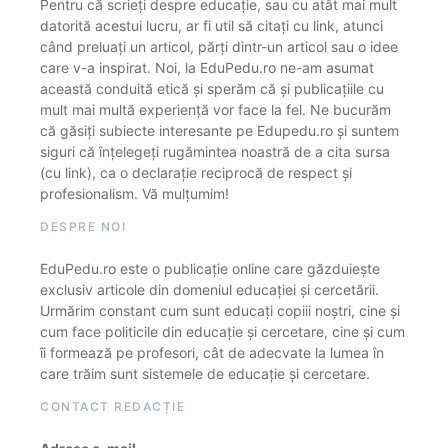
Pentru că scrieți despre educație, sau cu atât mai mult
datorită acestui lucru, ar fi util să citați cu link, atunci
când preluați un articol, părți dintr-un articol sau o idee
care v-a inspirat. Noi, la EduPedu.ro ne-am asumat
această conduită etică și sperăm că și publicațiile cu
mult mai multă experiență vor face la fel. Ne bucurăm
că găsiți subiecte interesante pe Edupedu.ro și suntem
siguri că înțelegeți rugămintea noastră de a cita sursa
(cu link), ca o declarație reciprocă de respect și
profesionalism. Vă mulțumim!
DESPRE NOI
EduPedu.ro este o publicație online care găzduiește
exclusiv articole din domeniul educației și cercetării.
Urmărim constant cum sunt educați copiii noștri, cine și
cum face politicile din educație și cercetare, cine și cum
îi formează pe profesori, cât de adecvate la lumea în
care trăim sunt sistemele de educație și cercetare.
CONTACT REDACȚIE