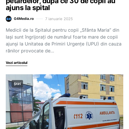
petardelor, după ce 30 de copii au
ajuns la spital
7 ianuarie 2025
G4Media.ro
Medicii de la Spitalul pentru copii „Sfânta Maria” din
Iaşi sunt îngrijoraţi de numărul foarte mare de copii
ajunşi la Unitatea de Primiri Urgenţe (UPU) din cauza
rănilor provocate de…
Vezi articolul
Știri