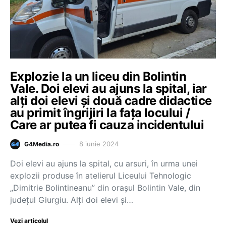
Explozie la un liceu din Bolintin
Vale. Doi elevi au ajuns la spital, iar
alţi doi elevi şi două cadre didactice
au primit îngrijiri la faţa locului /
Care ar putea fi cauza incidentului
8 iunie 2024
G4Media.ro
Doi elevi au ajuns la spital, cu arsuri, în urma unei
explozii produse în atelierul Liceului Tehnologic
„Dimitrie Bolintineanu” din oraşul Bolintin Vale, din
judeţul Giurgiu. Alţi doi elevi şi…
Vezi articolul