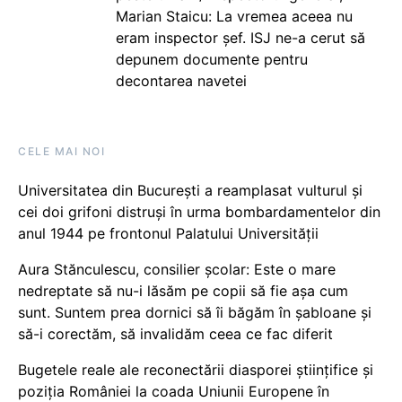
Marian Staicu: La vremea aceea nu
eram inspector șef. ISJ ne-a cerut să
depunem documente pentru
decontarea navetei
CELE MAI NOI
Universitatea din București a reamplasat vulturul și
cei doi grifoni distruși în urma bombardamentelor din
anul 1944 pe frontonul Palatului Universității
Aura Stănculescu, consilier școlar: Este o mare
nedreptate să nu-i lăsăm pe copii să fie așa cum
sunt. Suntem prea dornici să îi băgăm în șabloane și
să-i corectăm, să invalidăm ceea ce fac diferit
Bugetele reale ale reconectării diasporei științifice și
poziția României la coada Uniunii Europene în