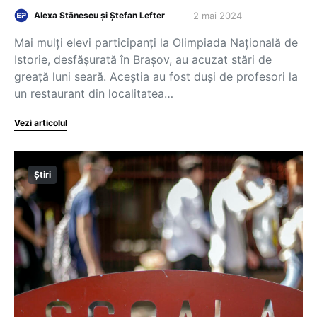
2 mai 2024
Alexa Stănescu și Ștefan Lefter
Mai mulți elevi participanți la Olimpiada Națională de
Istorie, desfășurată în Brașov, au acuzat stări de
greață luni seară. Aceștia au fost duși de profesori la
un restaurant din localitatea…
Vezi articolul
Știri