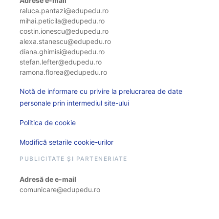
Adrese e-mail
raluca.pantazi@edupedu.ro
mihai.peticila@edupedu.ro
costin.ionescu@edupedu.ro
alexa.stanescu@edupedu.ro
diana.ghimisi@edupedu.ro
stefan.lefter@edupedu.ro
ramona.florea@edupedu.ro
Notă de informare cu privire la prelucrarea de date
personale prin intermediul site-ului
Politica de cookie
Modifică setarile cookie-urilor
PUBLICITATE ȘI PARTENERIATE
Adresă de e-mail
comunicare@edupedu.ro