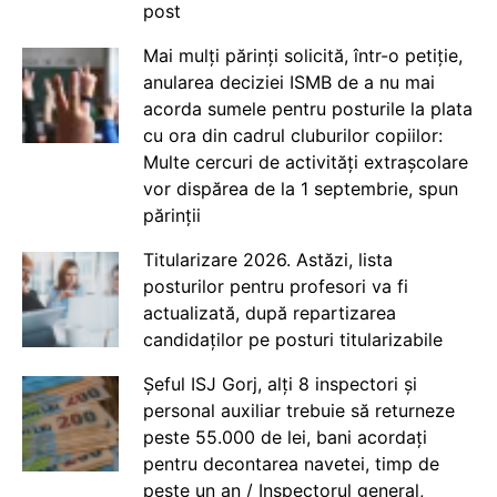
post
Mai mulți părinți solicită, într-o petiție,
anularea deciziei ISMB de a nu mai
acorda sumele pentru posturile la plata
cu ora din cadrul cluburilor copiilor:
Multe cercuri de activități extrașcolare
vor dispărea de la 1 septembrie, spun
părinții
Titularizare 2026. Astăzi, lista
posturilor pentru profesori va fi
actualizată, după repartizarea
candidaților pe posturi titularizabile
Șeful ISJ Gorj, alți 8 inspectori și
personal auxiliar trebuie să returneze
peste 55.000 de lei, bani acordați
pentru decontarea navetei, timp de
peste un an / Inspectorul general,